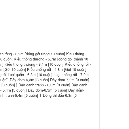
thường - 3,9m [đóng gói trong 10 cuộn] Kiểu thông
10 cuộn] Kiểu thông thường - 5,7m [đóng gói thành 10
] Kiểu thông thường - 8,1m [10 cuộn] Kiểu chống rối -
m [Gói 10 cuộn] Kiểu chống rối - 4,8m [Gói 10 cuộn]
 rối Loại quấn - 6,3m [10 cuộn] Loại chống rối - 7,2m
 cuộn]] Dây đốm-6,3m [3 cuộn] Dây đốm-7,2m [3 cuộn]
 [3 cuộn] ] Dây cạnh tranh - 6,3m [3 cuộn] Dây cạnh
 - 5,4m [5 cuộn]] Dây đốm-6,3m [5 cuộn] Dây đốm-
ạnh tranh-5,4m [5 cuộn] 】Dòng thi đấu-6,3m(5