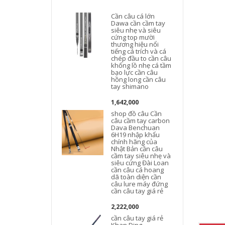
Cần câu cá lớn
Dawa cần cầm tay
siêu nhẹ và siêu
cứng top mười
thương hiệu nổi
tiếng cá trích và cá
chép đầu to cần câu
c
khổng lồ nhẹ cá tầm
t
bạo lực cần câu
hồng long cần câu
tay shimano
1,642,000
shop đồ câu Cần
câu cầm tay carbon
Dava Benchuan
6H19 nhập khẩu
chính hãng của
Nhật Bản cần câu
cầm tay siêu nhẹ và
siêu cứng Đài Loan
cần câu cá hoang
dã toàn diện cần
câu lure máy đứng
cần câu tay giá rẻ
2,222,000
cần câu tay giá rẻ