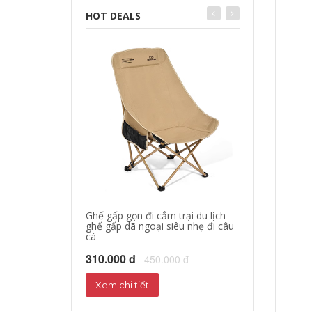
HOT DEALS
Ghế gấp gọn đi cắm trại du lịch -
áo khoác đi mo
ghế gấp dã ngoại siêu nhẹ đi câu
hộ xe máy, quần
cá
phượt đường dà
310.000 đ
680.000 đ
450.000 đ
72
Xem chi tiết
Xem chi tiết