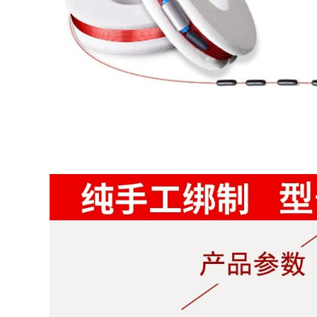
mềm dây câu kéo
5,540,000
mạnh lụa thô Nhật
Bản cước câu cá
siêu bền cước
Cần câu tay cần câu
carbon tàng hình
đoạn ngắn siêu nhẹ
và siêu cứng cho
544,000
người mới tập cần
câu Bộ dụng cụ câu
cá kết hợp Bộ dụng
cụ câu cá hoàn
chỉnh cần câu máy
shimano can cau cá
202,000