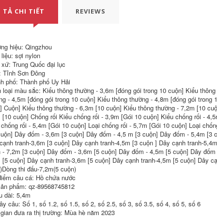
Thương Hiệu
Heikeng bộ Cần Câu
211,000
 TẢ CHI TIẾT
REVIEWS
Carbon cần câu lure
cần câu cá giá rẻ
máy đứng cần
(Laogui chính hãng
shimano
mua một tặng một)
Cần câu tay Laogui
334,000
ng hiệu: Qingzhou
siêu nhẹ siêu cứng
Dava Luya Bộ Cần
cần suối đoạn ngắn
liệu: sợi nylon
Người Mới Carbon
cần câu cá diếc đồ
 xứ: Trung Quốc đại lục
Tầm Xa Biển Cần
câu cá cần câu cá
: Tỉnh Sơn Đông
Ném Cần Câu Cá
Giọt Nước Bánh Xe
h phố: Thành phố Uy Hải
273,000
Quay Mới Luya can
 loại màu sắc: Kiểu thông thường - 3,6m [đóng gói trong 10 cuộn] Kiểu thông 
shop đồ câu Cần
cau but cần câu tôm
ng - 4,5m [đóng gói trong 10 cuộn] Kiểu thông thường - 4,8m [đóng gói trong 
câu Bihai Cá mập
bay Cần câu tay Cần
] Cuộn] Kiểu thông thường - 6,3m [10 cuộn] Kiểu thông thường - 7,2m [10 cuộn
298,000
câu cá chép diếc
 [10 cuộn] Chống rối Kiểu chống rối - 3,9m [Gói 10 cuộn] Kiểu chống rối - 4,5
Yi Zhulin siêu ngắn
Cần câu tay Bộ cần
 chống rối - 5,4m [Gói 10 cuộn] Loại chống rối - 5,7m [Gói 10 cuộn] Loại chống
cần câu cầm tay
câu can cau cá cần
cuộn] Dây đốm - 3,6m [3 cuộn] Dây đốm - 4,5 m [3 cuộn] Dây đốm - 5,4m [3
siêu nhẹ và siêu
câu rút
cứng 19 tông màu
cạnh tranh-3,6m [3 cuộn] Dây cạnh tranh-4,5m [3 cuộn ] Dây cạnh tranh-5,4m
28 túi thương hiệu di
223,000
h - 7,2m [3 cuộn] Dây đốm - 3,6m [5 cuộn] Dây đốm - 4,5m [5 cuộn] Dây đốm
động ngắn-cần câu
 [5 cuộn] Dây cạnh tranh-3,6m [5 cuộn] Dây cạnh tranh-4,5m [5 cuộn] Dây c
Cần câu tay cần
bộ cần câu tay
đoạn ngắn di động
shimano cần câu lục
)Dòng thi đấu-7,2m(5 cuộn)
cần câu cá diếc cần
điểm câu cá: Hồ chứa nước
câu cá chép cần câu
348,000
ản phẩm: qz-89568745812
siêu nhẹ siêu cứng
đồ câu cá Cần câu
cần câu ngư cụ kết
u dài: 5,4m
carbon đoạn dài
hợp bộ hoàn chỉnh
y câu: Số 1, số 1.2, số 1.5, số 2, số 2.5, số 3, số 3.5, số 4, số 5, số 6
đặc biệt cần câu tay
cần câu cần câu cá
 gian đưa ra thị trường: Mùa hè năm 2023
cá chép và cá diếc