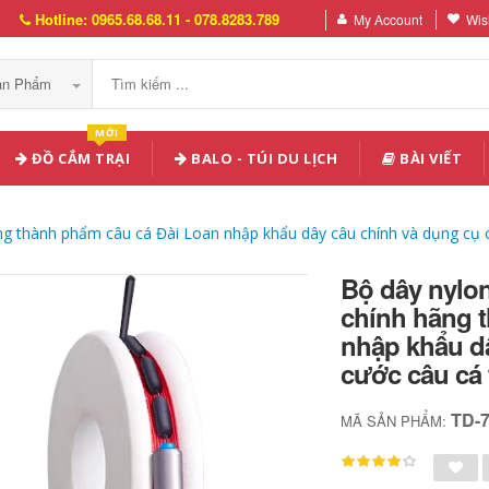
Hotline: 0965.68.68.11 - 078.8283.789
My Account
Wish
Sản Phẩm
MỚI
ĐỒ CẮM TRẠI
BALO - TÚI DU LỊCH
BÀI VIẾT
ng thành phẩm câu cá Đài Loan nhập khẩu dây câu chính và dụng cụ c
Bộ dây nylon
chính hãng 
nhập khẩu dâ
cước câu cá 
TD-
MÃ SẢN PHẨM: