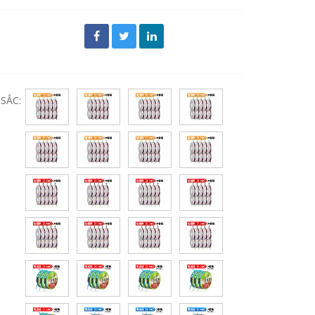
đ
SẮC: