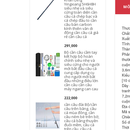
Khan Ding
Yingxiang 5H6H8H
MÔ
siêu nhẹ và siêu
cứng toàn diện cần
câu cá chép bạc và
cá chép đầu to cần
câu bàn carbon
Thươ
kính thiên văn di
động cần câu cá giá
Chất 
rẻ cần câu cá
Xuất
Tỉnh
291,000
Thàn
Bộ cần câu cầm tay
Phân
kết hợp bộ hoàn
thườ
chỉnh siêu nhẹ và
siêu cứng cho người
cuộn
mới bắt đầu câu cá
3,6m
cung cấp dụng cụ
Kiểu
cho người mới bắt
[10 
đầu những điều lớn
cần câu cần câu
Dây 
máy ngang can cau
tran
7,2m
222,000
cuộn
cần câu đài Bộ/cần
Địa 
câu trên băng, câu
Mã s
cá mùa đông, cần
câu ném bè trên bờ,
Chiề
câu cá bằng thuyền
Số dâ
đuôi mềm, câu cá
Thời
trên cầu, câu cá