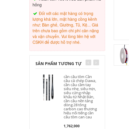
hỏng
Đối với các mặt hàng có trọng
lượng khá lớn, mặt hàng cồng kềnh
như: Bàn ghế, Giường, Tủ, Kệ... Giá
trên chưa bao gồm chi phí cân nặng
và vận chuyển. Vui lòng liên hệ với
CSKH để được hỗ trợ nhé.
SẢN PHẨM TƯƠNG TỰ
cần câu tôm Cần
câu cá chép Dawa,
cần câu cầm tay
siêu nhẹ, siêu mịn,
siêu cứng nhập
khẩu từ Nhật Bản,
cần câu nền tảng
dòng 28 tông
carbon cao thương
hiệu nổi tiếng cần
l
câu tôm can cau
1,762,000