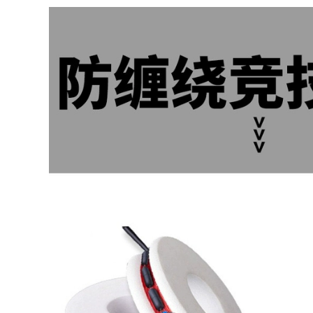
siêu nhẹ và siêu
203,000
mịn 37 bộ cần câu
cước câu cá ion
có thể điều chỉnh
power 300m Dây
được giải phóng mặt
câu dài 500 mét
bằng đồ câu cá cần
nhập khẩu dây
câu máy ngang
chính chính hãng
dây nylon cực cạnh
277,000
tranh dây đốm cạnh
cần câu máy Cần
tranh dây phụ
câu giết linh hồn
chống cong dây câu
Langjian cần câu
Đài Loan dây câu
nhẹ và cứng 19 tông
dây câu cá
màu đen hố cá
chép bạc và cá chép
190,000
đầu to cần câu
câu đài bằng dây dù
carbon chính hãng
Dây câu nylon
cần câu tay chính
cường độ cao dây
hãng can cau don
cước keo dây câu
cá dây bện dây câu
724,000
nylon một pound
cần câu gw Hồng
câu lure bằng cước
Kông Yilong Feitian
hay dù cước leader
Cá Chép Vinh
Quang Cần Câu
286,000
Heikengtai Cần Câu
Cá 8H Đặc Biệt Cần
Câu Cá Siêu Nhẹ
Dây câu lụa vàng
Siêu Cứng tay Cần
tốt nhất dây chính
cần câu máy cần
dây nylon chính
câu tay shimano
hãng dây phụ siêu