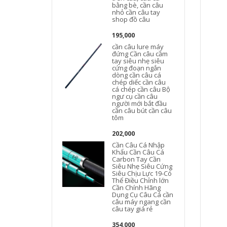
bằng bè, cần câu
nhỏ cần câu tay
shop đồ câu
195,000
cần câu lure máy
đứng Cần câu cầm
tay siêu nhẹ siêu
cứng đoạn ngắn
dòng cần câu cá
chép diếc cần câu
cá chép cần câu Bộ
ngư cụ cần câu
người mới bắt đầu
cần câu bút cần câu
tôm
202,000
Cần Câu Cá Nhập
Khẩu Cần Câu Cá
Carbon Tay Cần
Siêu Nhẹ Siêu Cứng
Siêu Chịu Lực 19-Có
Thể Điều Chỉnh lớn
Cần Chính Hãng
Dụng Cụ Câu Cá cần
câu máy ngang cần
câu tay giá rẻ
354,000