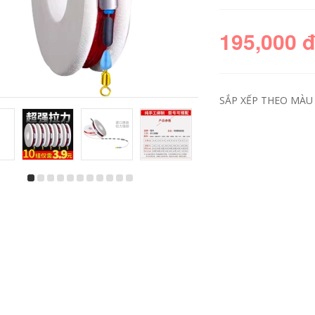
195,000 
SẮP XẾP THEO MÀU 
shop cần câu Cần
Người mới bắt đầu
Câu Tay Cần Siêu
câu cá trọn bộ phần
Nhẹ Và Siêu Cứng
ngắn tay cần câu
Người Mới Phần
suối cần sợi thủy
Ngắn Dòng Cần Câu
tinh cứng giá đặc
Cá Bộ Dụng Cụ Tiếp
biệt 9.9 Bộ cần câu
Liệu Cần Câu Cá
siêu nhẹ can cau
Bàn Câu Cá cần câu
but can cau
cá shimano cần câu
ure giá rẻ
219,000
214,000
(Laogui chính hãng