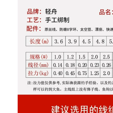
to Quần áo bảo
 áo chống gió đi
i
0.000 đ