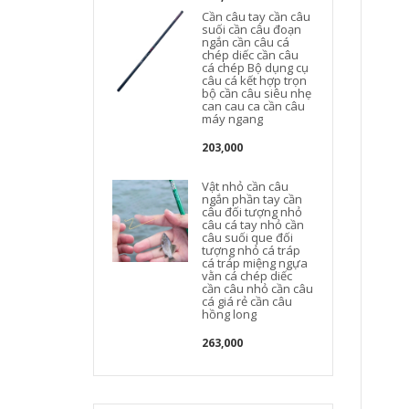
Cần câu tay cần câu
suối cần câu đoạn
ngắn cần câu cá
chép diếc cần câu
cá chép Bộ dụng cụ
câu cá kết hợp trọn
bộ cần câu siêu nhẹ
can cau ca cần câu
máy ngang
203,000
Vật nhỏ cần câu
ngắn phần tay cần
câu đối tượng nhỏ
câu cá tay nhỏ cần
câu suối que đối
tượng nhỏ cá tráp
cá tráp miệng ngựa
vằn cá chép diếc
cần câu nhỏ cần câu
cá giá rẻ cần câu
hồng long
263,000