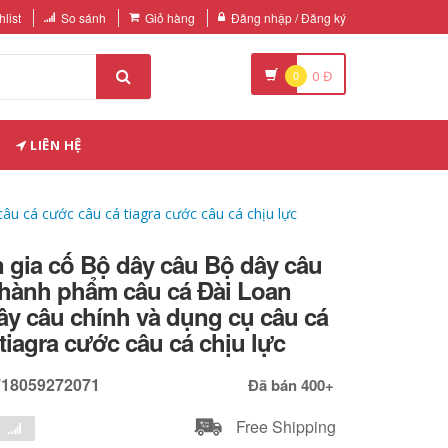
list
So sánh
Giỏ hàng
Đăng nhập / Đăng ký
0
0
Đ
LIÊN HỆ
âu cá cước câu cá tiagra cước câu cá chịu lực
 gia cố Bộ dây câu Bộ dây câu
thành phẩm câu cá Đài Loan
y câu chính và dụng cụ câu cá
tiagra cước câu cá chịu lực
718059272071
Đã bán 400+
Free Shipping