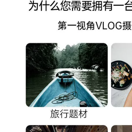
to Quần áo bảo
 áo chống gió đi
i
0.000 đ