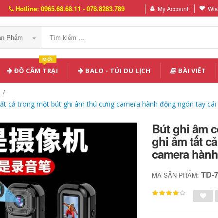
Hotline: 0965.68.68.11 - 078.8283.789
My Account
Wish
Sản Phẩm
MỚI
ĐỒ CẮM TRẠI
BALO - TÚI DU LỊCH
BÀI VIẾT
tất cả trong một bút ghi âm thú cưng camera hành động ngón tay cái
Bút ghi âm 
ghi âm tất c
camera hành
TD-
MÃ SẢN PHẨM: