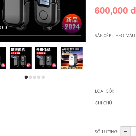
600,000 
SẮP XẾP THEO MÀU 
Bút ghi âm thực thi
Camera hành động
pháp luật 4K có
4K xe máy ngực cố
video DV ghi video
định toàn cảnh 360
LOẠI GÓI:
bút ghi âm tất cả
độ chống rung mũ
trong một Camera
bảo hiểm ngón tay
WiFi thể thao
cái C100 camera
GHI CHÚ
cưỡi thực thi pháp
luật
972,000
976,000
Thực thi pháp luật
hi âm kết nối wifi
SỐ LƯỢNG:
video DV âm thanh
Máy ghi âm siêu