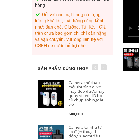
hỏng
Đối với các mặt hàng có trọng
lượng khá lớn, mặt hàng cồng kềnh
như: Bàn ghế, Giường, Tủ, Kệ... Giá
trên chưa bao gồm chi phí cân nặng
và vận chuyển. Vui lòng liên hệ với
CSKH để được hỗ trợ nhé.
SẢN PHẨM CÙNG SHOP
Camera thể thao
mới ghi hình đi xe
máy đeo được máy
quay video HD bỏ
túi chụp ảnh ngoài
trời
600,000
Camera tại nhà từ
xa điện thoại di
g
động Xiaomi đầu