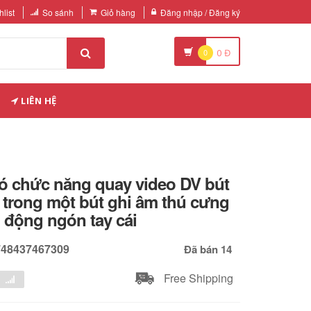
list
So sánh
Giỏ hàng
Đăng nhập / Đăng ký
0
0
Đ
LIÊN HỆ
có chức năng quay video DV bút
ả trong một bút ghi âm thú cưng
 động ngón tay cái
748437467309
Đã bán 14
Free Shipping