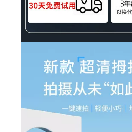
số 9 cốp xe điện
ga chạy pin hộp bảo
dung tích lớn cốp xe
quản nhanh
hợp kim không
nhôm
1,172,000
Cốp xe máy dung
1,000,000
tích lớn xe tay ga
Cốp Xe Máy Hộp
cốp xe pin cốp xe
Bảo Quản Lớn Xe
điện cốp xe hợp kim
Điện Cốp Xe Pin
không nhôm đa ​​
Dung Lượng Lớn Xe
năng
Phía Sau Cốp Xe
Hộp Bảo Quản Đa
552,000
Năng
Hộp đuôi hợp kim
nhôm 40 lít dành
304,000
cho xe máy và xe
Cốp xe điện đa
điện, cốp sửa đổi
năng 36L Cốp xe số
phổ thông, giá đỡ
9 Yadi tiêu chuẩn
hộp đuôi sau Patrol
quốc gia mới Cốp xe
Eagle Qiaoge 125
máy hợp kim không
nhôm Mavericks
1,012,000
Cốp xe điện, hộp
1,084,000
đựng đuôi xe máy,
Cốp xe máy chắc
ắc quy ô tô, hộp
chắn và bền bỉ,
đựng dụng cụ bằng
dung tích lớn, cốp
hợp kim không
cốp cực lớn chạy
nhôm, dày lớn đa
điện đa năng, cốp
năng
sau