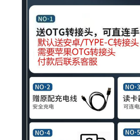
ngón tay cái Máy
Camera wifi không
hi hình thực thi
dây không dây 4g
giao thông xe máy
màn hình sạc tầm
4K Ultra HD Non-360
nhìn ban đêm độ
Camera toàn cảnh
phân giải cao trong
mũ bảo hiểm
nhà và ngoài trời tại
nhà điện thoại di
động từ xa
2,852,000
1,292,000
Cực Lớn Đuôi Hộp
Cốp xe Yamaha Fuxi
Cốp Xe Máy Dày
125 Fuxi AS125 xe
Cực Lớn Đa Năng
tay ga cỡ lớn 32 lít
125 Xe Điện Cong
tháo cốp đa năng
Chùm Hộp Bảo
nhanh chóng
Quản
640,000
568,000
Hộp đựng cốp xe
uy125 chia dòng
điện công suất lớn
hộp đuôi xe máy
đa năng dành cho
uhr150 cốp xe điện
cốp xe máy, xe tay