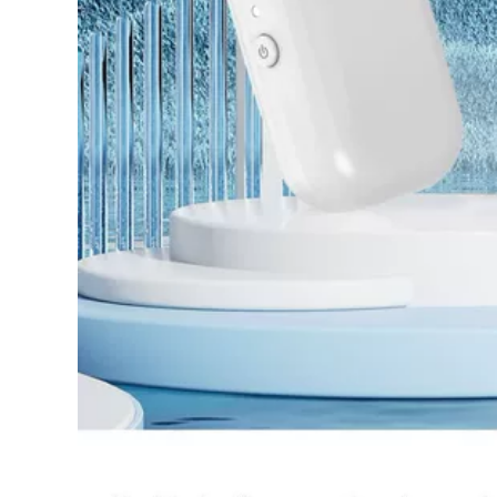
cốp xe đa năng
286,000
dung tích lớn
Xe điện cốp xe đa
980,000
năng dày lớn chống
rung pin xe tay ga
hộp bảo quản hộp
Xe Máy Điện Cốp Đa
đựng dụng cụ đuôi
Năng Xe Máy Cốp
hộp
Xe Hộp Bảo Quản
Pin Cốp Xe Ô Tô
Thân Cây Dày Lớn
552,000
640,000