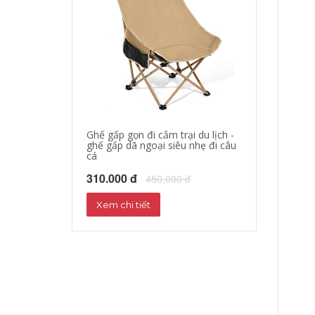
Ghế gấp gọn đi cắm trại du lịch -
áo khoác đi mo
ghế gấp dã ngoại siêu nhẹ đi câu
hộ xe máy, quần
cá
phượt đường dà
310.000 đ
680.000 đ
450.000 đ
72
Xem chi tiết
Xem chi tiết