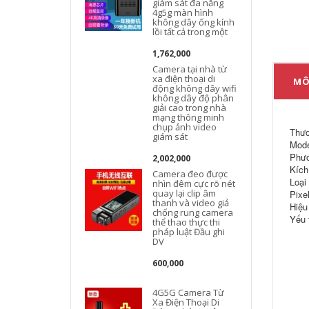
giám sát đa năng
4g5g màn hình
không dây ống kính
lồi tất cả trong một
1,762,000
Camera tại nhà từ
xa điện thoại di
MÔ
động không dây wifi
không dây độ phân
giải cao trong nhà
mạng thông minh
chụp ảnh video
Thươ
giám sát
Mode
Phươ
2,002,000
Kích
Camera đeo được
Loại
nhìn đêm cực rõ nét
quay lại clip âm
Pixel
thanh và video giả
Hiệu
chống rung camera
Yếu 
thể thao thực thi
pháp luật Đầu ghi
DV
l
600,000
4G5G Camera Từ
Xa Điện Thoại Di