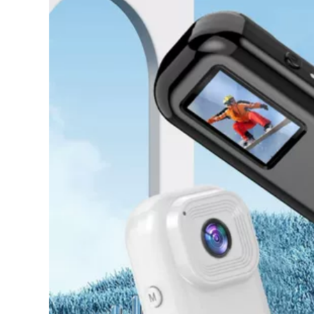
952,000
575,000
Cốp xe máy cực lớn
Cốp xe máy dày
nhựa ABS cốp xe
dặn, cốp xe điện
pin cốp xe ô tô đa
dung tích lớn, hộp
năng Takeaway xe
đựng ắc quy ô tô,
điện hợp kim không
cốp xe tay ga siêu
nhôm
lớn
860,000
309,000
Coolqibao Đuôi Xe
Cốp xe máy cốp pin
Máy Hộp Hợp Kim
xe điện cốp xe hộp
Không Nhôm Điện
đa năng cực lớn dày
Bình Đựng Đồ Cốp
công suất lớn
Xe Dung Tích Lớn
Không Có Tiếng Ồn
Bất Thường Không
480,000
Rò Rỉ Nước
Cốp xe điện, cốp xe
máy, xe tay ga đa
896,000
năng, bình ắc quy
ABS đựng đồ, cốp
Cốp xe máy đa
sau cất đồ dung tích
năng cực lớn cốp xe
lớn
dày xe điện lưng lớn
hộp đựng pin hộp
đựng ô tô
1,320,000
Đa năng dày lớn xe
447,000
máy điện cốp xe
hộp dụng cụ pin
Cốp xe máy Mogu
hộp bảo quản ô tô
42L, cốp xe tay ga,
cốp xe điện ắc quy,