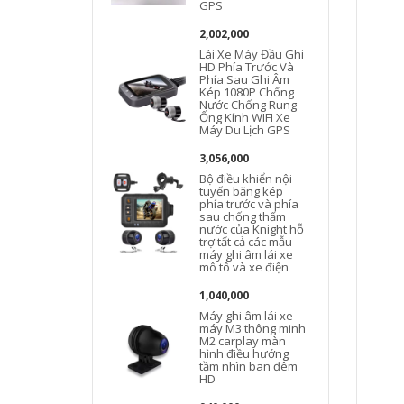
GPS
2,002,000
Lái Xe Máy Đầu Ghi
HD Phía Trước Và
Phía Sau Ghi Âm
Kép 1080P Chống
Nước Chống Rung
Ống Kính WIFI Xe
Máy Du Lịch GPS
3,056,000
Bộ điều khiển nội
tuyến băng kép
phía trước và phía
sau chống thấm
nước của Knight hỗ
trợ tất cả các mẫu
máy ghi âm lái xe
mô tô và xe điện
1,040,000
Máy ghi âm lái xe
máy M3 thông minh
M2 carplay màn
hình điều hướng
tầm nhìn ban đêm
HD