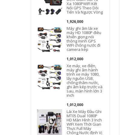
Xa 1080PWIFI Kết
Nối GPS Theo Dõi
Tiến Và Ngược Vòng
1,926,000
Máy ghi âm lái xe
máy HD 1080P điều
khiển giọng nói
thông minh GPS
WIFI chống nước đi
camera kép
1,012,000
Xe máy, xe điện,
máy ghi âm hành
trình xe máy 1080,
lấy nguồn USB,
chống thấm nước,
ghi âm kép trước và
sau, màn hình lớn 3
inch
1,012,000
Lái Xe Máy Đầu Ghi
MT05 Dual 1080P
HD Màn Hình 3 Inch
WIFI Xem Thời Gian
Thực Full Máy
Chống Nước định Vị