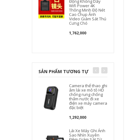
Động Không Dây
Wifi Power 4K
g
Thông Minh Độ Nét
Cao Chụp Ảnh
Video Giám Sát Thú
Cưng Chó
1,762,000
SẢN PHẨM TƯƠNG TỰ
Camera thể thao ghi
âm lái xe mô tô HD
chống rung chống
thấm nước đi xe
điện xe máy camera
đặc biệt
1,292,000
Lái Xe Máy Ghi Ánh
Sao Nhìn Xuyên
Đêm Giám Sát Từ