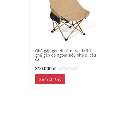
Ghế gấp gọn đi cắm trại du lịch -
áo khoác đi mo
ghế gấp dã ngoại siêu nhẹ đi câu
hộ xe máy, quần
cá
phượt đường dà
310.000 đ
680.000 đ
450.000 đ
72
Xem chi tiết
Xem chi tiết