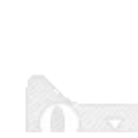
575,000
Cốp xe máy cực lớn
Cốp xe máy dày
nhựa ABS cốp xe
dặn, cốp xe điện
pin cốp xe ô tô đa
dung tích lớn, hộp
năng Takeaway xe
đựng ắc quy ô tô,
điện hợp kim không
cốp xe tay ga siêu
nhôm
lớn
860,000
309,000
Coolqibao Đuôi Xe
Cốp xe máy cốp pin
Máy Hộp Hợp Kim
xe điện cốp xe hộp
Không Nhôm Điện
đa năng cực lớn dày
Bình Đựng Đồ Cốp
công suất lớn
Xe Dung Tích Lớn
Không Có Tiếng Ồn
Bất Thường Không
480,000
Rò Rỉ Nước
Cốp xe điện, cốp xe
máy, xe tay ga đa
896,000
năng, bình ắc quy
ABS đựng đồ, cốp
Cốp xe máy đa
sau cất đồ dung tích
năng cực lớn cốp xe
lớn
dày xe điện lưng lớn
hộp đựng pin hộp
đựng ô tô
1,320,000
Đa năng dày lớn xe
447,000
máy điện cốp xe
hộp dụng cụ pin
Cốp xe máy Mogu
hộp bảo quản ô tô
42L, cốp xe tay ga,
cốp xe điện ắc quy,
cốp xe đa năng