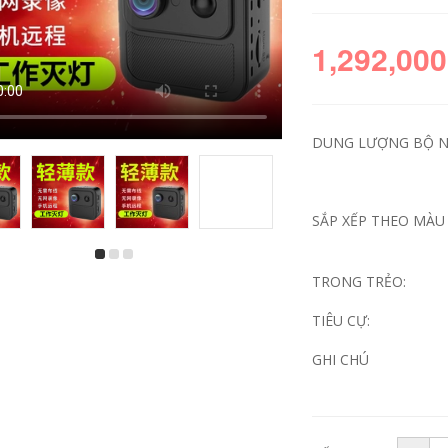
1,292,000
DUNG LƯỢNG BỘ N
SẮP XẾP THEO MÀU 
Bút ghi âm thực thi
Camera hành động
pháp luật 4K có
ngón tay cái Máy
TRONG TRẺO:
video DV ghi video
ghi hình thực thi
bút ghi âm tất cả
giao thông xe máy
TIÊU CỰ:
trong một Camera
4K Ultra HD Non-360
WiFi thể thao
Camera toàn cảnh
mũ bảo hiểm
GHI CHÚ
972,000
2,852,000
Bút ghi âm có chức
năng quay video DV
Camera hành động
bút ghi âm tất cả
4K xe máy ngực cố