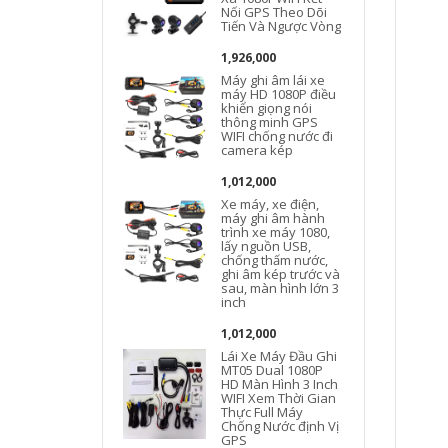
Nối GPS Theo Dõi
Tiến Và Ngược Vòng
1,926,000
Máy ghi âm lái xe
máy HD 1080P điều
khiển giọng nói
thông minh GPS
WIFI chống nước đi
camera kép
1,012,000
Xe máy, xe điện,
máy ghi âm hành
trình xe máy 1080,
lấy nguồn USB,
chống thấm nước,
ghi âm kép trước và
sau, màn hình lớn 3
inch
1,012,000
Lái Xe Máy Đầu Ghi
MT05 Dual 1080P
HD Màn Hình 3 Inch
WIFI Xem Thời Gian
Thực Full Máy
Chống Nước định Vị
GPS