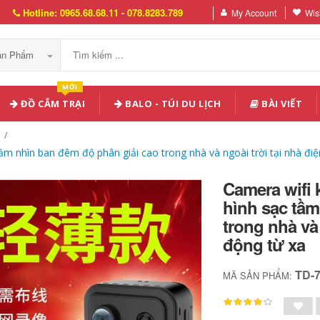
Hotline: 0965.68.68.11 - 078.8283.789
My Account
Wish
Sản Phẩm
MỚI
ĐỒ CẮM TRẠI
BALO - TÚI DU LỊCH
BÀI VIẾT
 nhìn ban đêm độ phân giải cao trong nhà và ngoài trời tại nhà điện
Camera wifi
hình sạc tầm
trong nhà và 
động từ xa
TD-
MÃ SẢN PHẨM: