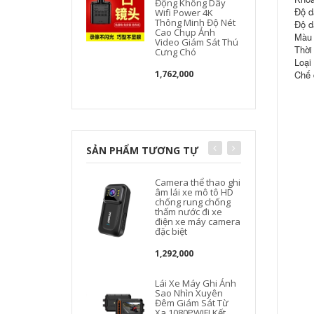
Động Không Dây
Độ d
Wifi Power 4K
Thông Minh Độ Nét
Độ d
Cao Chụp Ảnh
Màu 
Video Giám Sát Thú
Thời
Cưng Chó
l
Loại 
1,762,000
Chế 
SẢN PHẨM TƯƠNG TỰ
Camera thể thao ghi
âm lái xe mô tô HD
chống rung chống
thấm nước đi xe
điện xe máy camera
đặc biệt
1,292,000
Lái Xe Máy Ghi Ánh
Sao Nhìn Xuyên
Đêm Giám Sát Từ
Xa 1080PWIFI Kết