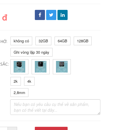
 đ
không có
32GB
64GB
128GB
HỚ:
Ghi vòng lặp 30 ngày
SẮC:
2k
4k
2,8mm