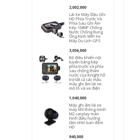
2,002,000
Lái Xe Máy Đầu Ghi
HD Phía Trước Và
Phía Sau Ghi Âm
Kép 1080P Chống
Nước Chống Rung
Ống Kính WIFI Xe
Máy Du Lịch GPS
3,056,000
Bộ điều khiển nội
tuyến băng kép
phía trước và phía
sau chống thấm
nước của Knight hỗ
trợ tất cả các mẫu
máy ghi âm lái xe
mô tô và xe điện
1,040,000
Máy ghi âm lái xe
máy M3 thông minh
M2 carplay màn
hình điều hướng
tầm nhìn ban đêm
HD
940,000