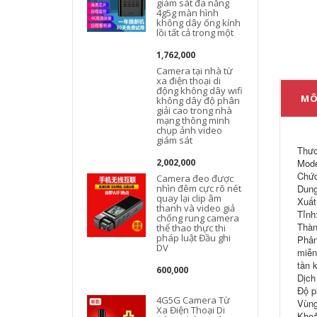
giám sát đa năng
4g5g màn hình
không dây ống kính
lồi tất cả trong một
1,762,000
Camera tại nhà từ
xa điện thoại di
g
động không dây wifi
MÔ
không dây độ phân
giải cao trong nhà
mạng thông minh
chụp ảnh video
giám sát
Thươ
2,002,000
Mode
Chức
Camera đeo được
nhìn đêm cực rõ nét
Dung
quay lại clip âm
Xuất
thanh và video giả
Tỉnh
chống rung camera
Thàn
thể thao thực thi
pháp luật Đầu ghi
Phân
DV
miễn
tần 
600,000
Dịch
Độ p
4G5G Camera Từ
Vùng
Xa Điện Thoại Di
Khoả