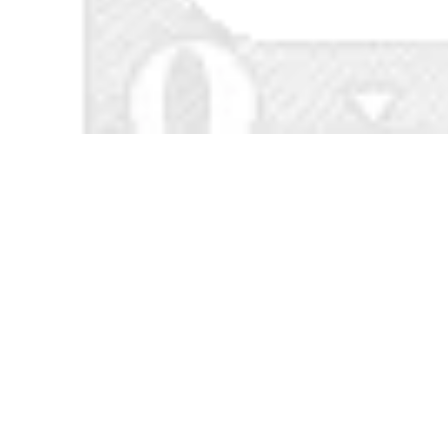
to Quần áo bảo
 áo chống gió đi
i
0.000 đ