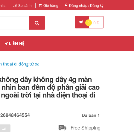
list
So sánh
Giỏ hàng
Đăng nhập / Đăng ký
0
0
Đ
LIÊN HỆ
 thoại di động từ xa
 không dây không dây 4g màn
 nhìn ban đêm độ phân giải cao
ngoài trời tại nhà điện thoại di
726848464554
Đã bán 1
Free Shipping