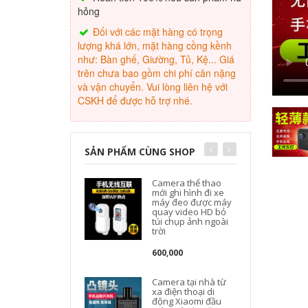
hỏng
Đối với các mặt hàng có trọng
lượng khá lớn, mặt hàng cồng kềnh
như: Bàn ghế, Giường, Tủ, Kệ... Giá
trên chưa bao gồm chi phí cân nặng
và vận chuyển. Vui lòng liên hệ với
CSKH để được hỗ trợ nhé.
SẢN PHẨM CÙNG SHOP
Camera thể thao
mới ghi hình đi xe
máy đeo được máy
quay video HD bỏ
túi chụp ảnh ngoài
trời
600,000
Camera tại nhà từ
xa điện thoại di
động Xiaomi đầu