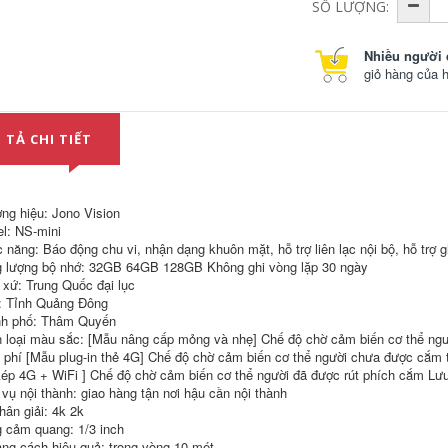
trong một bút ghi
định toàn cảnh 360
SỐ LƯỢNG:
âm thú cưng
độ chống rung mũ
camera hành động
bảo hiểm ngón tay
ngón tay cái
cái C100 camera
Nhiều người 
cưỡi thực thi pháp
giỏ hàng của 
luật
600,000
Thực thi pháp luật
976,000
hi âm kết nối wifi
video DV âm thanh
Máy ghi âm siêu
 TẢ CHI TIẾT
và video chức năng
màn hình góc rộng
camera tích hợp bút
máy quay video âm
ghi âm camera thể
thanh máy ảnh kỹ
thao
thuật số thể thao
điện thoại di động
ng hiệu: Jono Vision
xem DV thời gian
600,000
thực
l: NS-mini
Chuyên Nghiệp Đầu
 năng: Báo động chu vi, nhận dạng khuôn mặt, hỗ trợ liên lạc nội bộ, hỗ trợ 
Ghi Hình Camera
892,000
 lượng bộ nhớ: 32GB 64GB 128GB Không ghi vòng lặp 30 ngày
WIFI Video Hiện Vật
Kẹp Sau Ghi Hình
Camera 4g5g từ xa
 xứ: Trung Quốc đại lục
Thực Thi Pháp Luật
kết nối với điện
: Tỉnh Quảng Đông
Đầu Ghi Chống
thoại di động không
h phố: Thâm Quyến
Rung Đi Xe Thiết Bị
dây wifi độ phân
giải cao không có
 loại màu sắc: [Mẫu nâng cấp mỏng và nhẹ] Chế độ chờ cảm biến cơ thể ng
mạng cắm chụp ảnh
600,000
 phí [Mẫu plug-in thẻ 4G] Chế độ chờ cảm biến cơ thể người chưa được cắm
màn hình mèo cưng
kép 4G + WiFi ] Chế độ chờ cảm biến cơ thể người đã được rút phích cắm Lư
 vụ nội thành: giao hàng tận nơi hậu cần nội thành
Ghi âm và quay
1,882,000
hân giải: 4k 2k
video chuyên
nghiệp, camera thể
 cảm quang: 1/3 inch
thao độ phân giải
Camera không dây
ng cách hiệu quả: trong vòng 10 mét