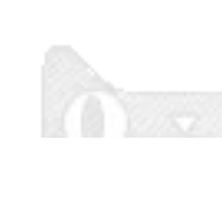
dung tích lớn cốp xe
quản nhanh
hợp kim không
nhôm
1,172,000
Cốp xe máy dung
1,000,000
tích lớn xe tay ga
Cốp Xe Máy Hộp
cốp xe pin cốp xe
Bảo Quản Lớn Xe
điện cốp xe hợp kim
Điện Cốp Xe Pin
không nhôm đa ​​
Dung Lượng Lớn Xe
năng
Phía Sau Cốp Xe
Hộp Bảo Quản Đa
552,000
Năng
Hộp đuôi hợp kim
nhôm 40 lít dành
304,000
cho xe máy và xe
Cốp xe điện đa
điện, cốp sửa đổi
năng 36L Cốp xe số
phổ thông, giá đỡ
9 Yadi tiêu chuẩn
hộp đuôi sau Patrol
quốc gia mới Cốp xe
Eagle Qiaoge 125
máy hợp kim không
nhôm Mavericks
1,012,000
Cốp xe điện, hộp
1,084,000
đựng đuôi xe máy,
Cốp xe máy chắc
ắc quy ô tô, hộp
chắn và bền bỉ,
đựng dụng cụ bằng
dung tích lớn, cốp
hợp kim không
cốp cực lớn chạy
nhôm, dày lớn đa
điện đa năng, cốp
năng
sau
952,000