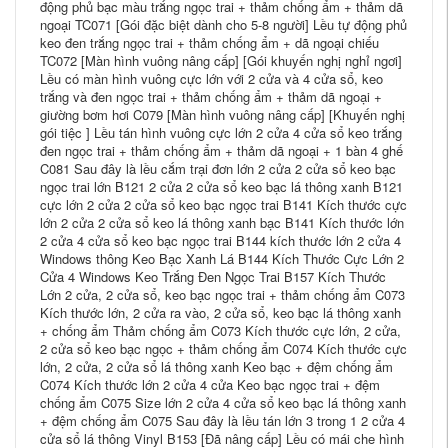
động phủ bạc màu trắng ngọc trai + thảm chống ẩm + thảm dã
ngoại TC071 [Gói đặc biệt dành cho 5-8 người] Lều tự động phủ
keo đen trắng ngọc trai + thảm chống ẩm + dã ngoại chiếu
TC072 [Màn hình vuông nâng cấp] [Gói khuyến nghị nghỉ ngơi]
Lều có màn hình vuông cực lớn với 2 cửa và 4 cửa sổ, keo
trắng và đen ngọc trai + thảm chống ẩm + thảm dã ngoại +
giường bơm hơi C079 [Màn hình vuông nâng cấp] [Khuyến nghị
gói tiệc ] Lều tán hình vuông cực lớn 2 cửa 4 cửa sổ keo trắng
đen ngọc trai + thảm chống ẩm + thảm dã ngoại + 1 bàn 4 ghế
C081 Sau đây là lều cắm trại đơn lớn 2 cửa 2 cửa sổ keo bạc
ngọc trai lớn B121 2 cửa 2 cửa sổ keo bạc lá thông xanh B121
cực lớn 2 cửa 2 cửa sổ keo bạc ngọc trai B141 Kích thước cực
lớn 2 cửa 2 cửa sổ keo lá thông xanh bạc B141 Kích thước lớn
2 cửa 4 cửa sổ keo bạc ngọc trai B144 kích thước lớn 2 cửa 4
Windows thông Keo Bạc Xanh Lá B144 Kích Thước Cực Lớn 2
Cửa 4 Windows Keo Trắng Đen Ngọc Trai B157 Kích Thước
Lớn 2 cửa, 2 cửa sổ, keo bạc ngọc trai + thảm chống ẩm C073
Kích thước lớn, 2 cửa ra vào, 2 cửa sổ, keo bạc lá thông xanh
+ chống ẩm Thảm chống ẩm C073 Kích thước cực lớn, 2 cửa,
2 cửa sổ keo bạc ngọc + thảm chống ẩm C074 Kích thước cực
lớn, 2 cửa, 2 cửa sổ lá thông xanh Keo bạc + đệm chống ẩm
C074 Kích thước lớn 2 cửa 4 cửa Keo bạc ngọc trai + đệm
chống ẩm C075 Size lớn 2 cửa 4 cửa sổ keo bạc lá thông xanh
+ đệm chống ẩm C075 Sau đây là lều tán lớn 3 trong 1 2 cửa 4
cửa sổ lá thông Vinyl B153 [Đã nâng cấp] Lều có mái che hình