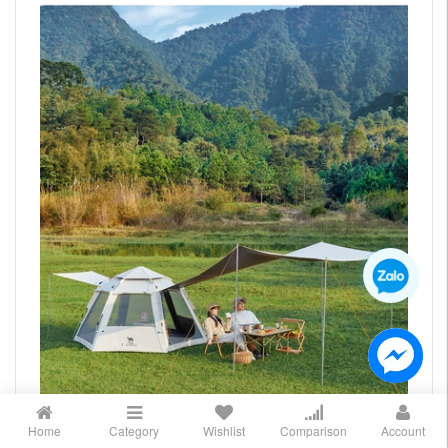
Home
Category
Wishlist
Comparison
Account