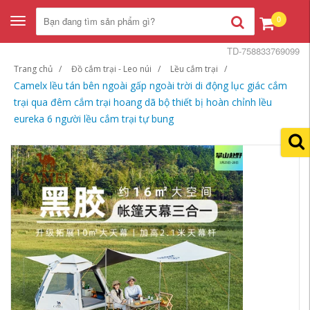
0
Toggle
navigation
TD-758833769099
Trang chủ
Đồ cắm trại - Leo núi
Lều cắm trại
Camelx lều tán bên ngoài gấp ngoài trời di động lục giác cắm
trại qua đêm cắm trại hoang dã bộ thiết bị hoàn chỉnh lều
eureka 6 người lều cắm trại tự bung