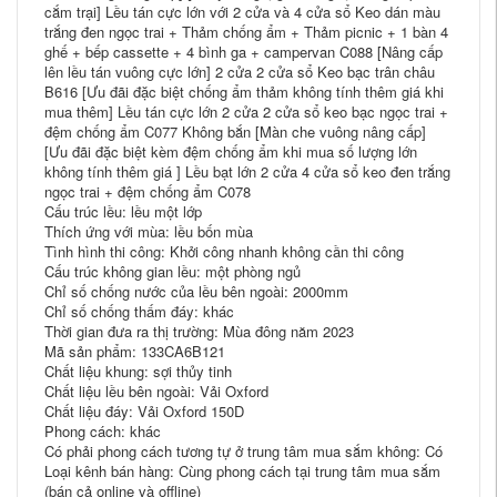
cắm trại] Lều tán cực lớn với 2 cửa và 4 cửa sổ Keo dán màu
trắng đen ngọc trai + Thảm chống ẩm + Thảm picnic + 1 bàn 4
ghế + bếp cassette + 4 bình ga + campervan C088 [Nâng cấp
lên lều tán vuông cực lớn] 2 cửa 2 cửa sổ Keo bạc trân châu
B616 [Ưu đãi đặc biệt chống ẩm thảm không tính thêm giá khi
mua thêm] Lều tán cực lớn 2 cửa 2 cửa sổ keo bạc ngọc trai +
đệm chống ẩm C077 Không bắn [Màn che vuông nâng cấp]
[Ưu đãi đặc biệt kèm đệm chống ẩm khi mua số lượng lớn
không tính thêm giá ] Lều bạt lớn 2 cửa 4 cửa sổ keo đen trắng
ngọc trai + đệm chống ẩm C078
Cấu trúc lều: lều một lớp
Thích ứng với mùa: lều bốn mùa
Tình hình thi công: Khởi công nhanh không cần thi công
Cấu trúc không gian lều: một phòng ngủ
Chỉ số chống nước của lều bên ngoài: 2000mm
Chỉ số chống thấm đáy: khác
Thời gian đưa ra thị trường: Mùa đông năm 2023
Mã sản phẩm: 133CA6B121
Chất liệu khung: sợi thủy tinh
Chất liệu lều bên ngoài: Vải Oxford
Chất liệu đáy: Vải Oxford 150D
Phong cách: khác
Có phải phong cách tương tự ở trung tâm mua sắm không: Có
Loại kênh bán hàng: Cùng phong cách tại trung tâm mua sắm
(bán cả online và offline)