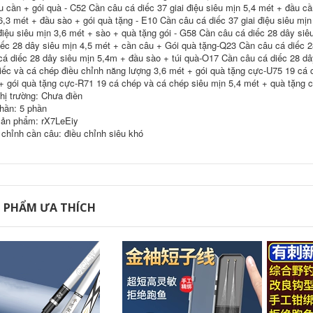
u cần + gói quà - C52 Cần câu cá diếc 37 giai điệu siêu mịn 5,4 mét + đầu cần
Câu Tay Cần
cần câu tay giá rẻ
Thương Hiệu
6,3 mét + đầu sào + gói quà tặng - E10 Cần câu cá diếc 37 giai điệu siêu mịn
Heikeng bộ Cần Câu
211,000
 điệu siêu mịn 3,6 mét + sào + quà tặng gói - G58 Cần câu cá diếc 28 dây si
Carbon cần câu lure
iếc 28 dây siêu mịn 4,5 mét + cần câu + Gói quà tặng-Q23 Cần câu cá diếc 
cần câu cá giá rẻ
máy đứng cần
(Laogui chính hãng
shimano
cá diếc 28 dây siêu mịn 5,4m + đầu sào + túi quà-O17 Cần câu cá diếc 28 dâ
mua một tặng một)
iếc và cá chép điều chỉnh năng lượng 3,6 mét + gói quà tặng cực-U75 19 cá 
Cần câu tay Laogui
334,000
+ gói quà tặng cực-R71 19 cá chép và cá chép siêu mịn 5,4 mét + quà tặng 
siêu nhẹ siêu cứng
Dava Luya Bộ Cần
cần suối đoạn ngắn
thị trường: Chưa điền
Người Mới Carbon
cần câu cá diếc đồ
hần: 5 phần
Tầm Xa Biển Cần
câu cá cần câu cá
ản phẩm: rX7LeEiy
Ném Cần Câu Cá
 chỉnh cần câu: điều chỉnh siêu khó
Giọt Nước Bánh Xe
273,000
Quay Mới Luya can
shop đồ câu Cần
cau but cần câu tôm
câu Bihai Cá mập
bay Cần câu tay Cần
298,000
câu cá chép diếc
Yi Zhulin siêu ngắn
Cần câu tay Bộ cần
cần câu cầm tay
câu can cau cá cần
 PHẨM ƯA THÍCH
siêu nhẹ và siêu
câu rút
cứng 19 tông màu
28 túi thương hiệu di
223,000
động ngắn-cần câu
Cần câu tay cần
bộ cần câu tay
đoạn ngắn di động
shimano cần câu lục
cần câu cá diếc cần
câu cá chép cần câu
348,000
siêu nhẹ siêu cứng
đồ câu cá Cần câu
cần câu ngư cụ kết
carbon đoạn dài
hợp bộ hoàn chỉnh