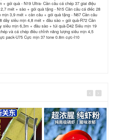
 + gói quà - N19 Ultra- Cần câu cá chép 37 giai điệu
 2,7 mét + sào + gói quà tặng - N15 Cần câu cá diếc 28
êu mịn 3,9 mét + cần câu + gói quà tặng - N67 Cần câu
28 dây siêu mịn 4,8 mét + đầu sào + gói quà-R72 Cần
y siêu mịn 6,3m + đầu sào + túi quà-D42 Siêu mịn 19
chép và cá chép điều chỉnh năng lượng siêu mịn 4,5
cực pack-U75 Cực mịn 37 tone 0.8m cực-I10