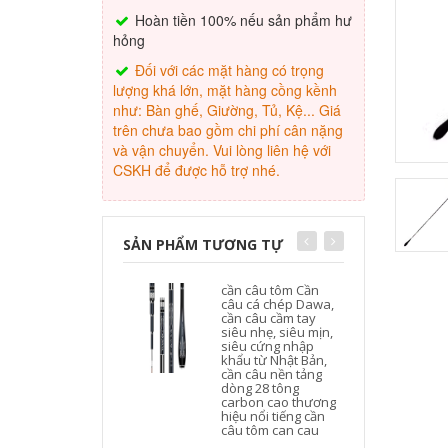
Hoàn tiền 100% nếu sản phẩm hư
hỏng
Đối với các mặt hàng có trọng
lượng khá lớn, mặt hàng cồng kềnh
như: Bàn ghế, Giường, Tủ, Kệ... Giá
trên chưa bao gồm chi phí cân nặng
và vận chuyển. Vui lòng liên hệ với
CSKH để được hỗ trợ nhé.
SẢN PHẨM TƯƠNG TỰ
cần câu tôm Cần
câu cá chép Dawa,
cần câu cầm tay
siêu nhẹ, siêu mịn,
siêu cứng nhập
khẩu từ Nhật Bản,
cần câu nền tảng
dòng 28 tông
carbon cao thương
hiệu nổi tiếng cần
l
câu tôm can cau