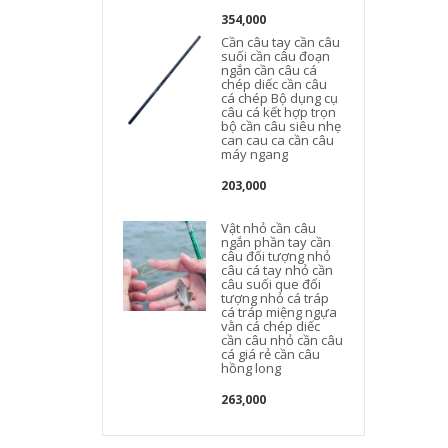
354,000
Cần câu tay cần câu
suối cần câu đoạn
ngắn cần câu cá
chép diếc cần câu
cá chép Bộ dụng cụ
câu cá kết hợp trọn
bộ cần câu siêu nhẹ
can cau ca cần câu
máy ngang
203,000
Vật nhỏ cần câu
ngắn phần tay cần
câu đối tượng nhỏ
câu cá tay nhỏ cần
câu suối que đối
tượng nhỏ cá tráp
cá tráp miệng ngựa
vằn cá chép diếc
cần câu nhỏ cần câu
cá giá rẻ cần câu
hồng long
263,000