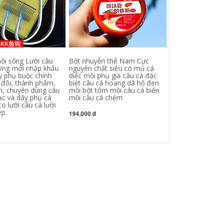
mồi sống Lưỡi câu
Bột nhuyễn thể Nam Cực
Axit trái cây th
ong mới nhập khẩu
nguyên chất siêu có mủ cá
hút cá câu cá ax
y phụ buộc chính
diếc mồi phụ gia câu cá đặc
ngọt ngào cá ch
 đôi, thành phẩm,
biệt câu cá hoang dã hố đen
năng lượng axit
ớn, chuyên dùng câu
mồi bột tôm mồi câu cá biển
cá phụ gia mồi 
ạc và dây phụ cá
mồi câu cá chẻm
câu cá chim mồ
o lưỡi câu cá lưởi
vương
ép
194,000 đ
342,000 đ