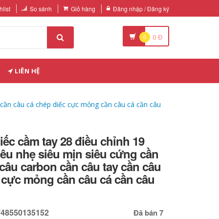
list
So sánh
Giỏ hàng
Đăng nhập / Đăng ký
0
0
Đ
LIÊN HỆ
y cần câu cá chép diếc cực mỏng cần câu cá cần câu
iếc cầm tay 28 điều chỉnh 19
iêu nhẹ siêu mịn siêu cứng cần
câu carbon cần câu tay cần câu
 cực mỏng cần câu cá cần câu
748550135152
Đã bán 7