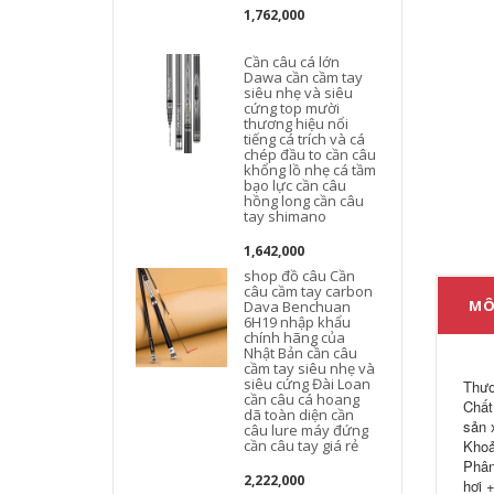
1,762,000
Cần câu cá lớn
Dawa cần cầm tay
siêu nhẹ và siêu
cứng top mười
thương hiệu nổi
tiếng cá trích và cá
chép đầu to cần câu
c
khổng lồ nhẹ cá tầm
t
bạo lực cần câu
hồng long cần câu
tay shimano
1,642,000
shop đồ câu Cần
câu cầm tay carbon
MÔ
Dava Benchuan
6H19 nhập khẩu
chính hãng của
Nhật Bản cần câu
cầm tay siêu nhẹ và
siêu cứng Đài Loan
Thươ
cần câu cá hoang
Chất
dã toàn diện cần
sản 
câu lure máy đứng
cần câu tay giá rẻ
Khoả
Phân
2,222,000
hơi 