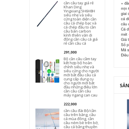
cần câu tay giá rẻ
+ đầ
Khan Ding
mịn 
Yingxiang 5H6H8H
giai
siêu nhẹ và siêu
cá d
cứng toàn diện cần
câu cá chép bạc và
câu 
cá chép đầu to cần
Cá d
câu bàn carbon
mét 
kính thiên văn di
động cần câu cá giá
Giá 
rẻ cần câu cá
Số p
Mã s
291,000
Điều
Bộ cần câu cầm tay
kết hợp bộ hoàn
chỉnh siêu nhẹ và
siêu cứng cho người
mới bắt đầu câu cá
cung cấp dụng cụ
cho người mới bắt
SẢN
đầu những điều lớn
cần câu cần câu
máy ngang can cau
222,000
cần câu đài Bộ/cần
câu trên băng, câu
cá mùa đông, cần
câu ném bè trên bờ,
câu cá bằng thuyền