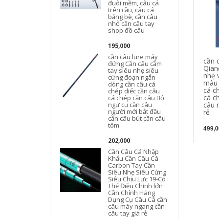
đuôi mềm, câu cá
trên cầu, câu cá
bằng bè, cần câu
nhỏ cần câu tay
shop đồ câu
195,000
cần câu lure máy
cần 
đứng Cần câu cầm
Qian
tay siêu nhẹ siêu
nhẹ 
cứng đoạn ngắn
màu 
dòng cần câu cá
cá c
chép diếc cần câu
cá c
cá chép cần câu Bộ
ngư cụ cần câu
câu 
người mới bắt đầu
rẻ
cần câu bút cần câu
tôm
499,0
202,000
Cần Câu Cá Nhập
Khẩu Cần Câu Cá
Carbon Tay Cần
Siêu Nhẹ Siêu Cứng
Siêu Chịu Lực 19-Có
Thể Điều Chỉnh lớn
Cần Chính Hãng
Dụng Cụ Câu Cá cần
câu máy ngang cần
câu tay giá rẻ