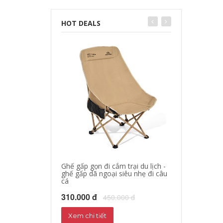
HOT DEALS
Ghế gấp gọn đi cắm trại du lịch -
áo khoác đi mo
ghế gấp dã ngoại siêu nhẹ đi câu
hộ xe máy, quần
cá
phượt đường dà
310.000 đ
680.000 đ
450.000 đ
72
Xem chi tiết
Xem chi tiết