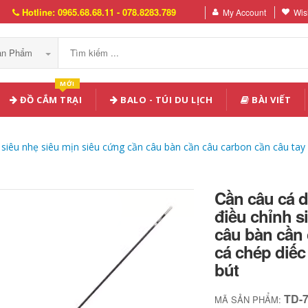
Hotline: 0965.68.68.11 - 078.8283.789
My Account
Wish
Sản Phẩm
MỚI
ĐỒ CẮM TRẠI
BALO - TÚI DU LỊCH
BÀI VIẾT
h siêu nhẹ siêu mịn siêu cứng cần câu bàn cần câu carbon cần câu ta
Cần câu cá d
điều chỉnh s
câu bàn cần 
cá chép diếc
bút
TD-
MÃ SẢN PHẨM: