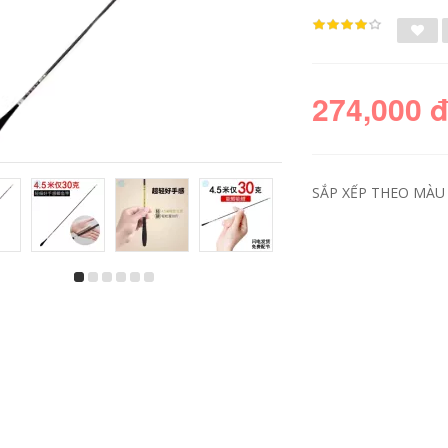
274,000 
SẮP XẾP THEO MÀU 
shop cần câu Cần
Người mới bắt đầu
Câu Tay Cần Siêu
câu cá trọn bộ phần
Nhẹ Và Siêu Cứng
ngắn tay cần câu
Người Mới Phần
suối cần sợi thủy
Ngắn Dòng Cần Câu
tinh cứng giá đặc
Cá Bộ Dụng Cụ Tiếp
biệt 9.9 Bộ cần câu
Liệu Cần Câu Cá
siêu nhẹ can cau
Bàn Câu Cá cần câu
but can cau
cá shimano cần câu
ure giá rẻ
219,000
214,000