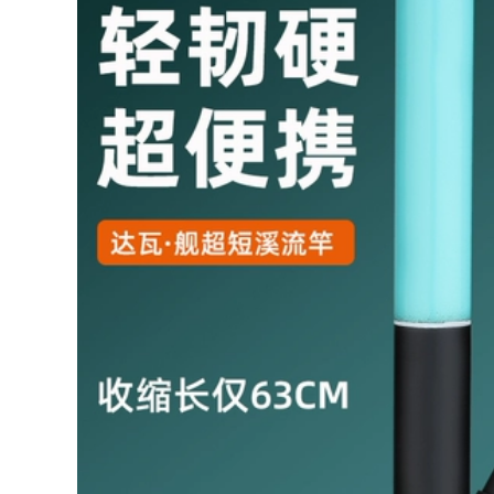
cần câu máy cần
dây nylon chính
câu tay shimano
hãng dây phụ siêu
mềm dây câu kéo
5,540,000
mạnh lụa thô Nhật
Bản cước câu cá
siêu bền cước
Cần câu tay cần câu
carbon tàng hình
đoạn ngắn siêu nhẹ
và siêu cứng cho
544,000
người mới tập cần
câu Bộ dụng cụ câu
cá kết hợp Bộ dụng
cụ câu cá hoàn
chỉnh cần câu máy
shimano can cau cá
202,000