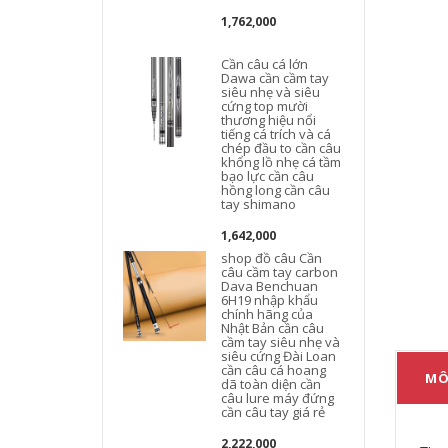
1,762,000
Cần câu cá lớn
Dawa cần cầm tay
siêu nhẹ và siêu
cứng top mười
thương hiệu nổi
tiếng cá trích và cá
chép đầu to cần câu
c
khổng lồ nhẹ cá tầm
t
bạo lực cần câu
hồng long cần câu
tay shimano
1,642,000
shop đồ câu Cần
câu cầm tay carbon
Dava Benchuan
6H19 nhập khẩu
chính hãng của
Nhật Bản cần câu
cầm tay siêu nhẹ và
siêu cứng Đài Loan
cần câu cá hoang
MÔ
dã toàn diện cần
câu lure máy đứng
cần câu tay giá rẻ
2,222,000