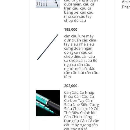
câu cá bằng thuyền
Âm s
đuôi mềm, câu cá
Phạm
trên cầu, câu cá
bằng bè, cần câu
nhỏ cần câu tay
shop đồ câu
195,000
cần câu lure máy
đứng Cần câu cầm
tay siêu nhẹ siêu
cứng đoạn ngắn
dòng cần câu cá
chép diếc cần câu
cá chép cần câu Bộ
ngư cụ cần câu
người mới bắt đầu
cần câu bút cần câu
tôm
202,000
Cần Câu Cá Nhập
Khẩu Cần Câu Cá
Carbon Tay Cần
Siêu Nhẹ Siêu Cứng
Siêu Chịu Lực 19-Có
Thể Điều Chỉnh lớn
Cần Chính Hãng
Dụng Cụ Câu Cá cần
câu máy ngang cần
câu tay giá rẻ