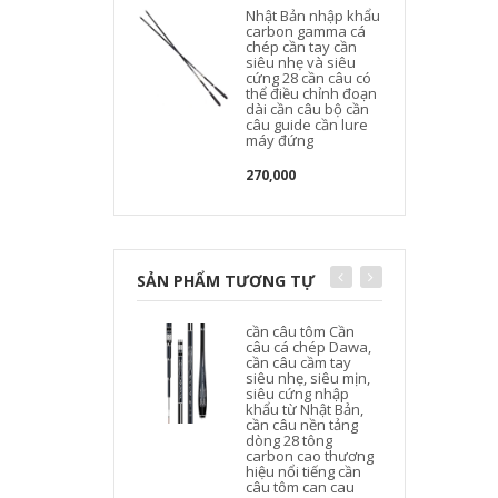
Nhật Bản nhập khẩu
carbon gamma cá
chép cần tay cần
siêu nhẹ và siêu
cứng 28 cần câu có
thể điều chỉnh đoạn
dài cần câu bộ cần
câu guide cần lure
máy đứng
270,000
SẢN PHẨM TƯƠNG TỰ
cần câu tôm Cần
câu cá chép Dawa,
cần câu cầm tay
siêu nhẹ, siêu mịn,
siêu cứng nhập
khẩu từ Nhật Bản,
cần câu nền tảng
dòng 28 tông
carbon cao thương
hiệu nổi tiếng cần
l
câu tôm can cau