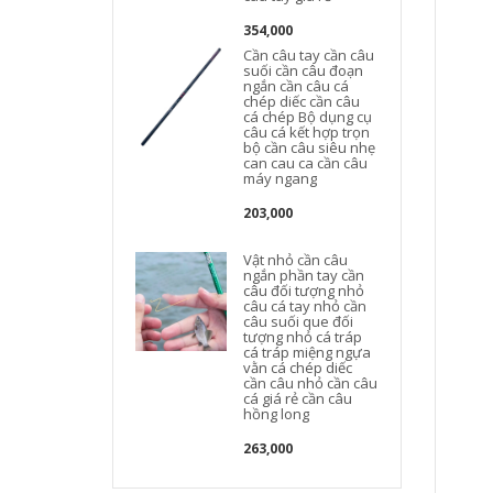
354,000
Cần câu tay cần câu
suối cần câu đoạn
ngắn cần câu cá
chép diếc cần câu
cá chép Bộ dụng cụ
câu cá kết hợp trọn
bộ cần câu siêu nhẹ
can cau ca cần câu
máy ngang
203,000
Vật nhỏ cần câu
ngắn phần tay cần
câu đối tượng nhỏ
câu cá tay nhỏ cần
câu suối que đối
tượng nhỏ cá tráp
cá tráp miệng ngựa
vằn cá chép diếc
cần câu nhỏ cần câu
cá giá rẻ cần câu
hồng long
263,000