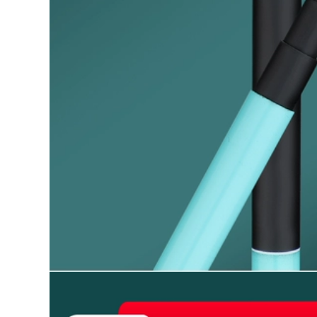
to Quần áo bảo
 áo chống gió đi
i
0.000 đ