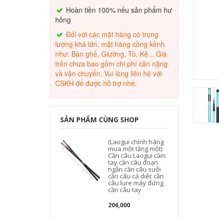
Hoàn tiền 100% nếu sản phẩm hư
hỏng
Đối với các mặt hàng có trọng
lượng khá lớn, mặt hàng cồng kềnh
như: Bàn ghế, Giường, Tủ, Kệ... Giá
trên chưa bao gồm chi phí cân nặng
và vận chuyển. Vui lòng liên hệ với
CSKH để được hỗ trợ nhé.
SẢN PHẨM CÙNG SHOP
(Laogui chính hãng
mua một tặng một)
Cần câu Laogui cầm
tay cần câu đoạn
ngắn cần câu suối
cần câu cá diếc cần
câu lure máy đứng
cần câu tay
206,000