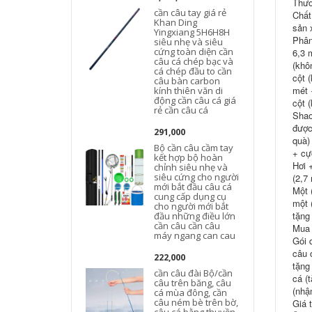
Thươ
cần câu tay giá rẻ
Chất 
Khan Ding
sản 
Yingxiang 5H6H8H
Phân
siêu nhẹ và siêu
cứng toàn diện cần
6,3 
câu cá chép bạc và
(khô
cá chép đầu to cần
cột 
câu bàn carbon
mét 
kính thiên văn di
động cần câu cá giá
cột 
rẻ cần câu cá
Shao
được
291,000
quà)
Bộ cần câu cầm tay
+ cự
kết hợp bộ hoàn
Hơi 
chỉnh siêu nhẹ và
siêu cứng cho người
(2,7
mới bắt đầu câu cá
Một 
cung cấp dụng cụ
một 
cho người mới bắt
tặng
đầu những điều lớn
cần câu cần câu
Mua 
máy ngang can cau
Gói 
câu 
222,000
tặng
cần câu đài Bộ/cần
cá (
câu trên băng, câu
(nhậ
cá mùa đông, cần
câu ném bè trên bờ,
Giá t