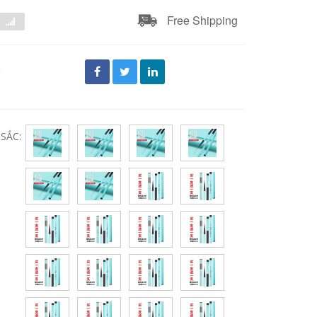
Free Shipping
đ
SẮC: