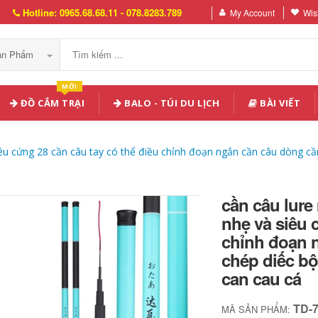
Hotline: 0965.68.68.11 - 078.8283.789
My Account
Wish
Sản Phẩm
MỚI
ĐỒ CẮM TRẠI
BALO - TÚI DU LỊCH
BÀI VIẾT
êu cứng 28 cần câu tay có thể điều chỉnh đoạn ngắn cần câu dòng cầ
cần câu lur
nhẹ và siêu 
chỉnh đoạn 
chép diếc b
can cau cá
TD-
MÃ SẢN PHẨM: