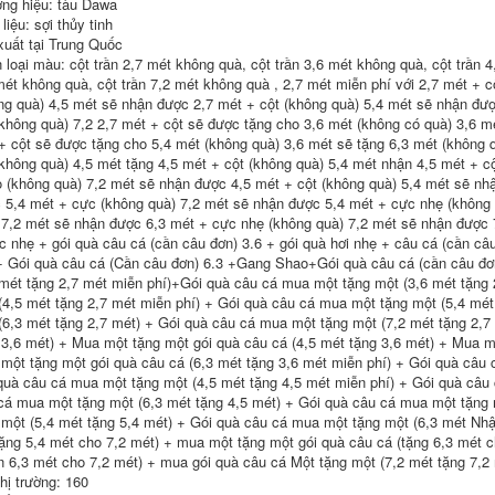
ng hiệu: tàu Dawa
Cứng 19 Màu Cần
cần câu máy giá rẻ
Câu Tay Cần
cần câu tay giá rẻ
liệu: sợi thủy tinh
Thương Hiệu
xuất tại Trung Quốc
Heikeng bộ Cần Câu
211,000
 loại màu: cột trần 2,7 mét không quà, cột trần 3,6 mét không quà, cột trần 4
Carbon cần câu lure
cần câu cá giá rẻ
máy đứng cần
mét không quà, cột trần 7,2 mét không quà , 2,7 mét miễn phí với 2,7 mét + c
(Laogui chính hãng
shimano
ng quà) 4,5 mét sẽ nhận được 2,7 mét + cột (không quà) 5,4 mét sẽ nhận đượ
mua một tặng một)
(không quà) 7,2 2,7 mét + cột sẽ được tặng cho 3,6 mét (không có quà) 3,6 m
Cần câu tay Laogui
334,000
siêu nhẹ siêu cứng
+ cột sẽ được tặng cho 5,4 mét (không quà) 3,6 mét sẽ tặng 6,3 mét (không q
Dava Luya Bộ Cần
cần suối đoạn ngắn
(không quà) 4,5 mét tặng 4,5 mét + cột (không quà) 5,4 mét nhận 4,5 mét + 
Người Mới Carbon
cần câu cá diếc đồ
 (không quà) 7,2 mét sẽ nhận được 4,5 mét + cột (không quà) 5,4 mét sẽ nh
Tầm Xa Biển Cần
câu cá cần câu cá
 5,4 mét + cực (không quà) 7,2 mét sẽ nhận được 5,4 mét + cực nhẹ (không
Ném Cần Câu Cá
Giọt Nước Bánh Xe
 7,2 mét sẽ nhận được 6,3 mét + cực nhẹ (không quà) 7,2 mét sẽ nhận được 7
273,000
Quay Mới Luya can
c nhẹ + gói quà câu cá (cần câu đơn) 3.6 + gói quà hơi nhẹ + câu cá (cần câu
shop đồ câu Cần
cau but cần câu tôm
+ Gói quà câu cá (Cần câu đơn) 6.3 +Gang Shao+Gói quà câu cá (cần câu đ
câu Bihai Cá mập
bay Cần câu tay Cần
 mét tặng 2,7 mét miễn phí)+Gói quà câu cá mua một tặng một (3,6 mét tặng
298,000
câu cá chép diếc
(4,5 mét tặng 2,7 mét miễn phí) + Gói quà câu cá mua một tặng một (5,4 mét
Yi Zhulin siêu ngắn
Cần câu tay Bộ cần
(6,3 mét tặng 2,7 mét) + Gói quà câu cá mua một tặng một (7,2 mét tặng 2,7
cần câu cầm tay
câu can cau cá cần
siêu nhẹ và siêu
câu rút
 3,6 mét) + Mua một tặng một gói quà câu cá (4,5 mét tặng 3,6 mét) + Mua mộ
cứng 19 tông màu
một tặng một gói quà câu cá (6,3 mét tặng 3,6 mét miễn phí) + Gói quà câu 
28 túi thương hiệu di
223,000
quà câu cá mua một tặng một (4,5 mét tặng 4,5 mét miễn phí) + Gói quà câu 
động ngắn-cần câu
Cần câu tay cần
cá mua một tặng một (6,3 mét tặng 4,5 mét) + Gói quà câu cá mua một tặng 
bộ cần câu tay
đoạn ngắn di động
shimano cần câu lục
 một (5,4 mét tặng 5,4 mét) + Gói quà câu cá mua một tặng một (6,3 mét Nh
cần câu cá diếc cần
tặng 5,4 mét cho 7,2 mét) + mua một tặng một gói quà câu cá (tặng 6,3 mét 
câu cá chép cần câu
348,000
n 6,3 mét cho 7,2 mét) + mua gói quà câu cá Một tặng một (7,2 mét tặng 7,2 
siêu nhẹ siêu cứng
đồ câu cá Cần câu
cần câu ngư cụ kết
hị trường: 160
carbon đoạn dài
hợp bộ hoàn chỉnh