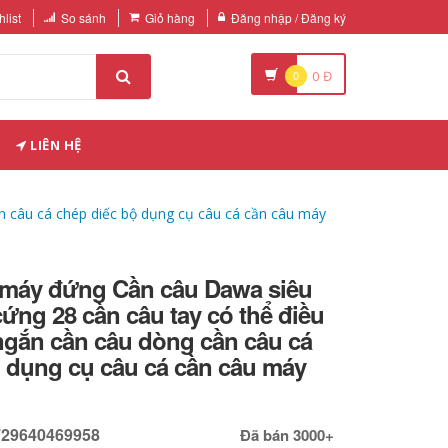
list
So sánh
Giỏ hàng
Đăng nhập / Đăng ký
0
0
Đ
LIÊN HỆ
n câu cá chép diếc bộ dụng cụ câu cá cần câu máy
e máy đứng Cần câu Dawa siêu
cứng 28 cần câu tay có thể điều
ngắn cần câu dòng cần câu cá
ộ dụng cụ câu cá cần câu máy
729640469958
Đã bán 3000+