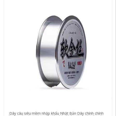
cư
ch
mà
tà
44
Dây câu siêu mềm nhập khẩu Nhật Bản Dây chính chính