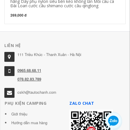
hãng Dây phụ nylon siêu bền kéo không lăn Mồi câu cá
Đài Loan cước câu shimano cước câu qinglong
269,000 đ
LIÊN HỆ
111 Triều Khúc - Thanh Xuân - Hà Nội
0965.68.68.11
078.82.83.789
cskh@tautochanh.com
PHỤ KIỆN CAMPING
ZALO CHAT
Giới thiệu
Hướng dẫn mua hàng