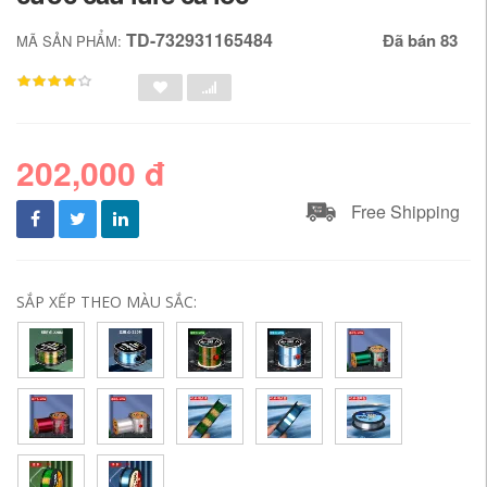
TD-732931165484
Đã bán 83
MÃ SẢN PHẨM:
202,000 đ
Free Shipping
SẮP XẾP THEO MÀU SẮC: