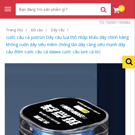
0
Toggle
navigation
TD-732931165484
Trang chủ
Đồ câu
Dây câu
cước câu cá justron Dây câu lụa thô nhập khẩu dây chính hãng
không cuộn dây siêu mềm chống lăn dây căng siêu mạnh dây
câu đốm cước câu cá daiwa cước câu lure cá lóc