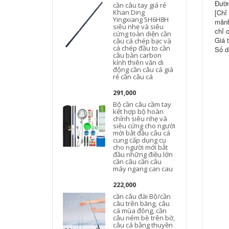
Đườn
cần câu tay giá rẻ
Khan Ding
[Chỉ
Yingxiang 5H6H8H
mảnh
siêu nhẹ và siêu
chỉ 
cứng toàn diện cần
Giá 
câu cá chép bạc và
cá chép đầu to cần
Số d
câu bàn carbon
kính thiên văn di
động cần câu cá giá
rẻ cần câu cá
291,000
Bộ cần câu cầm tay
kết hợp bộ hoàn
chỉnh siêu nhẹ và
siêu cứng cho người
mới bắt đầu câu cá
cung cấp dụng cụ
cho người mới bắt
đầu những điều lớn
cần câu cần câu
máy ngang can cau
222,000
cần câu đài Bộ/cần
câu trên băng, câu
cá mùa đông, cần
câu ném bè trên bờ,
câu cá bằng thuyền