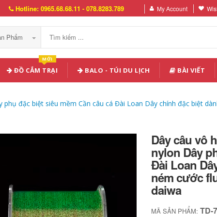
Hotline: 0965.68.68.11 - 078.8283.789
My Account
Wish
Sản Phẩm
MỚI
ĐỒ CẮM TRẠI
BALO - TÚI DU LỊCH
BÀI VIẾT
 phụ đặc biệt siêu mềm Cần câu cá Đài Loan Dây chính đặc biệt dà
Dây câu vô 
nylon Dây ph
Đài Loan Dây
ném cước fl
daiwa
TD-
MÃ SẢN PHẨM: