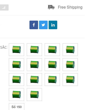
Free Shipping
đ
SẮC:
Số 150