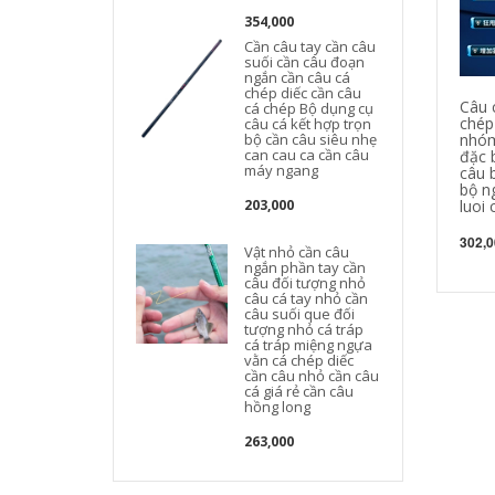
354,000
Cần câu tay cần câu
suối cần câu đoạn
ngắn cần câu cá
chép diếc cần câu
Câu 
cá chép Bộ dụng cụ
chép
câu cá kết hợp trọn
bộ cần câu siêu nhẹ
nhóm
can cau ca cần câu
đặc 
máy ngang
câu 
bộ n
203,000
luoi
302,0
Vật nhỏ cần câu
ngắn phần tay cần
câu đối tượng nhỏ
câu cá tay nhỏ cần
câu suối que đối
tượng nhỏ cá tráp
cá tráp miệng ngựa
vằn cá chép diếc
cần câu nhỏ cần câu
cá giá rẻ cần câu
hồng long
263,000