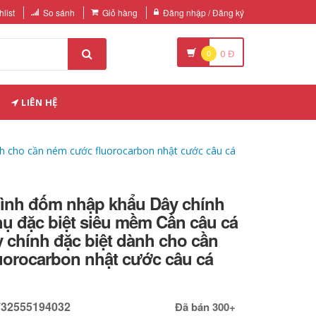
list
So sánh
Giỏ hàng
Đăng nhập / Đăng ký
0
0
Đ
LIÊN HỆ
nh cho cần ném cước fluorocarbon nhật cước câu cá
hình đốm nhập khẩu Dây chính
ụ đặc biệt siêu mềm Cần câu cá
 chính đặc biệt dành cho cần
uorocarbon nhật cước câu cá
732555194032
Đã bán 300+