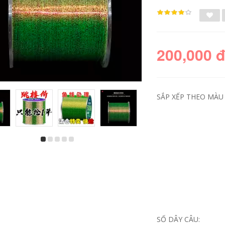
200,000 
SẮP XẾP THEO MÀU 
shop cần câu Cần
Người mới bắt đầu
Câu Tay Cần Siêu
câu cá trọn bộ phần
Nhẹ Và Siêu Cứng
ngắn tay cần câu
Người Mới Phần
suối cần sợi thủy
Ngắn Dòng Cần Câu
tinh cứng giá đặc
Cá Bộ Dụng Cụ Tiếp
biệt 9.9 Bộ cần câu
Liệu Cần Câu Cá
siêu nhẹ can cau
Bàn Câu Cá cần câu
but can cau
cá shimano cần câu
ure giá rẻ
219,000
SỐ DÂY CÂU:
214,000