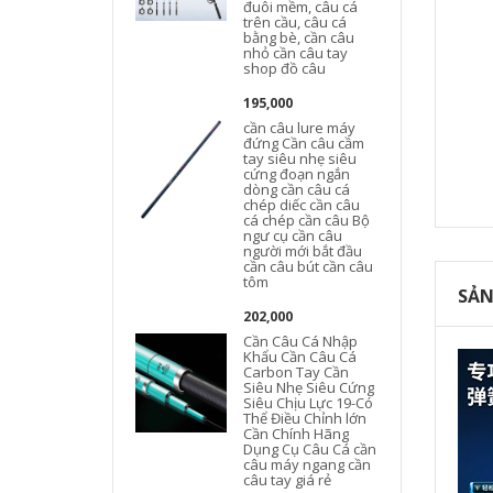
đuôi mềm, câu cá
trên cầu, câu cá
bằng bè, cần câu
nhỏ cần câu tay
shop đồ câu
195,000
cần câu lure máy
đứng Cần câu cầm
tay siêu nhẹ siêu
cứng đoạn ngắn
dòng cần câu cá
chép diếc cần câu
cá chép cần câu Bộ
ngư cụ cần câu
người mới bắt đầu
cần câu bút cần câu
tôm
SẢN
202,000
Cần Câu Cá Nhập
Khẩu Cần Câu Cá
Carbon Tay Cần
Siêu Nhẹ Siêu Cứng
Siêu Chịu Lực 19-Có
Thể Điều Chỉnh lớn
Cần Chính Hãng
Dụng Cụ Câu Cá cần
câu máy ngang cần
câu tay giá rẻ