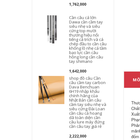
1,762,000
Cần câu cá lớn
Dawa cần cầm tay
siêu nhẹ và siêu
cứng top mười
thương hiệu nổi
tiếng cá trích và cá
chép đầu to cần câu
c
khổng lồ nhẹ cá tầm
t
bạo lực cần câu
hồng long cần câu
tay shimano
1,642,000
shop đồ câu Cần
MÔ
câu cầm tay carbon
Dava Benchuan
6H19 nhập khẩu
chính hãng của
Nhật Bản cần câu
Thươ
cầm tay siêu nhẹ và
Chất
siêu cứng Đài Loan
cần câu cá hoang
Xuất
dã toàn diện cần
Phạm
câu lure máy đứng
Phân
cần câu tay giá rẻ
mảnh
2,222,000
đốm 