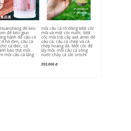
 Huansheng để kéo
mồi câu cá rô đồng Một cốc
cần câu máy L
cơm để kéo giun
mồi và một cốc nước. Một
Đầy Đủ Chính 
ồng hành để câu cá
cốc mồi trái cây axit amin để
Câu Tầm Xa Ng
ở hố đen, câu cá
câu cá, câu cá chép và cá
Đầu Cần Câu B
cho cá diếc, cá
chép hoang dã. Một cốc để
Quay Người Mớ
ánh bao thịt mồi
lấy mồi. mồi câu cá sông
Bánh Xe Nhỏ T
im mồi câu cá lăng
nước chảy cá sắt orochi
Súng cần câu t
tay giá rẻ
202,000 đ
1,332,000 đ