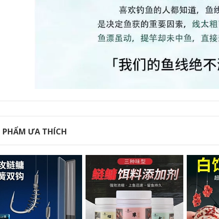
đặc biệt cần câu tay
cần câu cần câu cá
cá chép và cá diếc
siêu nhẹ và siêu
203,000
mịn 37 bộ cần câu
cước câu cá ion
có thể điều chỉnh
power 300m Dây
được giải phóng mặt
câu dài 500 mét
bằng đồ câu cá cần
nhập khẩu dây
câu máy ngang
chính chính hãng
dây nylon cực cạnh
277,000
tranh dây đốm cạnh
cần câu máy Cần
tranh dây phụ
câu giết linh hồn
chống cong dây câu
Langjian cần câu
Đài Loan dây câu
nhẹ và cứng 19 tông
dây câu cá
màu đen hố cá
chép bạc và cá chép
190,000
đầu to cần câu
câu đài bằng dây dù
carbon chính hãng
Dây câu nylon
 PHẨM ƯA THÍCH
cần câu tay chính
cường độ cao dây
hãng can cau don
cước keo dây câu
cá dây bện dây câu
724,000
nylon một pound
cần câu gw Hồng
câu lure bằng cước
Kông Yilong Feitian
hay dù cước leader
Cá Chép Vinh
Quang Cần Câu
286,000
Heikengtai Cần Câu
Cá 8H Đặc Biệt Cần
Câu Cá Siêu Nhẹ
Dây câu lụa vàng
Siêu Cứng tay Cần
tốt nhất dây chính