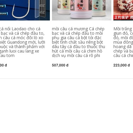
cần câu máy cần
dây nylon chính
câu tay shimano
hãng dây phụ siêu
mềm dây câu kéo
5,540,000
mạnh lụa thô Nhật
Bản cước câu cá
siêu bền cước
Cần câu tay cần câu
carbon tàng hình
cá nổi Laodao cho cá
mồi câu cá mương Cá chép
Mồi trắng
đoạn ngắn siêu nhẹ
 bạc và cá chép đầu to,
bạc và cá chép đầu to mồi
giun đỏ, 
và siêu cứng cho
544,000
 câu cá móc đôi lò xo
phụ gia câu cá bột tỏi đặc
đỏ, mồi đ
người mới tập cần
biệt Guandong mới, lưỡi
biệt tinh chất sầu riêng bột
mùa đông 
câu Bộ dụng cụ câu
buộc và thành phẩm với
dâu tây cá đầu to thuốc thu
hoang dã 
cá kết hợp Bộ dụng
gạnh luoi cau lang xe
hút cá mồi câu cá chim hồ
chép và b
cụ câu cá hoàn
chỉnh cần câu máy
 cau tom
dịch vụ mồi câu cá rô phi
câu cá ch
shimano can cau cá
00 đ
507,000 đ
223,000 đ
202,000