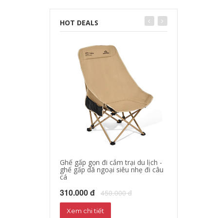
HOT DEALS
Ghế gấp gọn đi cắm trại du lịch -
áo khoác đi mo
ghế gấp dã ngoại siêu nhẹ đi câu
hộ xe máy, quần
cá
phượt đường dà
310.000 đ
680.000 đ
450.000 đ
72
Xem chi tiết
Xem chi tiết