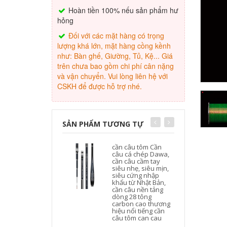
Hoàn tiền 100% nếu sản phẩm hư
hỏng
Đối với các mặt hàng có trọng
lượng khá lớn, mặt hàng cồng kềnh
như: Bàn ghế, Giường, Tủ, Kệ... Giá
trên chưa bao gồm chi phí cân nặng
và vận chuyển. Vui lòng liên hệ với
CSKH để được hỗ trợ nhé.
SẢN PHẨM TƯƠNG TỰ
cần câu tôm Cần
câu cá chép Dawa,
cần câu cầm tay
siêu nhẹ, siêu mịn,
siêu cứng nhập
khẩu từ Nhật Bản,
cần câu nền tảng
dòng 28 tông
carbon cao thương
hiệu nổi tiếng cần
l
câu tôm can cau