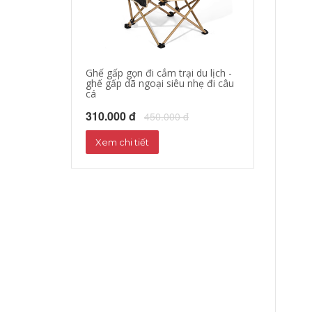
Ghế gấp gọn đi cắm trại du lịch -
áo khoác đi mo
ghế gấp dã ngoại siêu nhẹ đi câu
hộ xe máy, quần
cá
phượt đường dà
310.000 đ
680.000 đ
450.000 đ
72
Xem chi tiết
Xem chi tiết