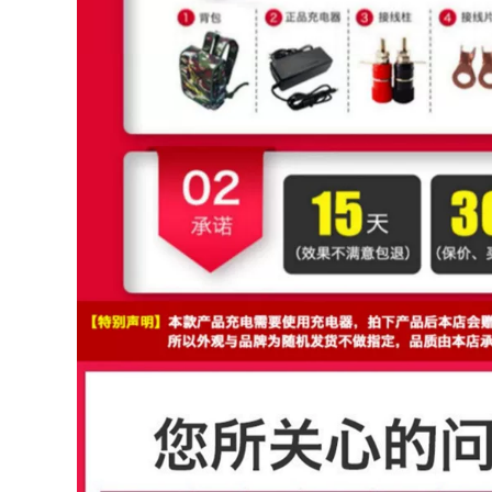
Gấp Ngoài Trời Di
ghế gấp gọn Đô Thị
Động Giải Trí Cắm
Sóng Ghế Gấp
Trại Ghế Gỗ Chắc
Ngoài Trời Cắm Trại
Chắn Siêu Nhẹ
Gấp Di Động Phân
Trăng Bướm Ghế
Xếp Hàng Hiện Vật
bàn ghế gấp gọn
Câu Cá Pony Băng
bàn ghế ăn gấp gọn
Ghế Dự Bị bộ bàn
ghế ăn cơm gấp gọn
724,000
ghế gấp gọn
281,000