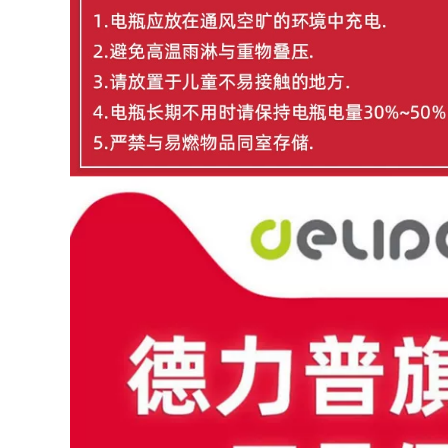
thông minh bộ bàn
lưng gấp gọn
ăn gấp gọn
281,000
535,000
bộ bàn ghế học sinh
Đô Thị Sóng Ghế
gấp gọn Bàn ghế
Gấp Ngoài Trời
xếp ngoài trời cắm
Kermit Ghế Di Động
trại dã ngoại cắm
Cắm Trại Lưng Ghế
trại thiết bị cung cấp
Dã Ngoại Câu Cá
xe di động du lịch tự
Phân Bãi Biển Ghế
lái gỗ nguyên khối
bộ bàn ghế học sinh
bàn cuộn trứng bộ
gấp gọn bộ bàn ăn
bàn ghế gấp gọn
gấp gọn 6 ghế
ghế xếp gọn thông
minh
451,000
1,766,000
ghế tựa lưng gấp
gọn Đô Thị Sóng
ghế sofa gấp gọn
Ghế Gấp Ngoài Trời
Bàn gấp ngoài trời
Di Động Dã Ngoại
gấp gọn bàn cắm
Kermit Ghế Siêu
trại di động Bộ bàn
Nhẹ Câu Cá Cắm
ghế dã ngoại cung
Trại Cung Cấp Thiết
cấp thiết bị bàn
Bị Ghế bàn ghế du
trứng cuộn hợp kim
lịch bàn ghế gấp
nhôm ghế gấp gọn
thông minh
bàn ghế gấp gọn
369,000
374,000
bộ bàn ghế gấp gọn
Ghế gấp ngoài trời,
Ngoài Trời Bàn Gấp
ghế mặt trăng siêu
Di Động Cắm Trại
nhẹ di động, ghế