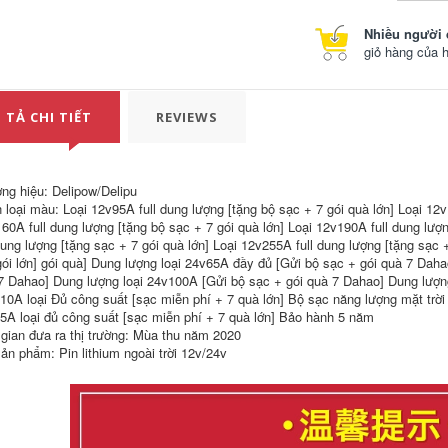
ghế xếp ngoài trời
Gấp Di Động Cắm
ã ngoại, thiết bị và
Trại Dã Ngoại Câu
Nhiều người 
vật dụng cắm trại
Cá Ghế Sinh Viên
ngoài trời, bàn cuộn
Nghệ Thuật Băng
giỏ hàng của 
trứng gấp hợp kim
Ghế Dự Bị Siêu Nhẹ
nhôm di động ghế
Gấp Pony Phân bàn
sofa gấp gọn bàn
ăn gỗ gấp gọn bàn
ăn gấp gọn
ăn gỗ gấp gọn
 TẢ CHI TIẾT
REVIEWS
427,000
214,000
Urban Wave Bàn
bàn ghế du lịch Bàn
Ghế Gấp Ngoài Trời
ghế gấp ngoài trời
Hoàn Toàn Bằng
nhôm di động trứng
ng hiệu: Delipow/Delipu
Nhôm Dã Ngoại BBQ
cuộn bàn cắm trại
 loại màu: Loại 12v95A full dung lượng [tặng bộ sạc + 7 gói quà lớn] Loại 12v
Nhẹ Bàn Nhỏ Thiết
dã ngoại bàn nướng
60A full dung lượng [tặng bộ sạc + 7 gói quà lớn] Loại 12v190A full dung lượn
Bị Cắm Trại Tour Tự
thiết bị QF bộ bàn
 dung lượng [tặng sạc + 7 gói quà lớn] Loại 12v255A full dung lượng [tặng sạc 
Lái Xe ghế gấp gọn
ăn gấp gọn 6 ghế bộ
bộ bàn ghế an
bàn ghế ăn cơm gấp
gói lớn] gói quà] Dung lượng loại 24v65A đầy đủ [Gửi bộ sạc + gói quà 7 Dah
thông minh
gọn
7 Dahao] Dung lượng loại 24v100A [Gửi bộ sạc + gói quà 7 Dahao] Dung lượn
10A loại Đủ công suất [sạc miễn phí + 7 quà lớn] Bộ sạc năng lượng mặt tr
449,000
507,000
5A loại đủ công suất [sạc miễn phí + 7 quà lớn] Bảo hành 5 năm
bộ bàn ghế ăn cơm
Đô Thị Sóng Cắm
 gian đưa ra thị trường: Mùa thu năm 2020
gấp gọn Đô Thị
Trại Ngoài Trời
ản phẩm: Pin lithium ngoài trời 12v/24v
Sóng Ghế Gấp
Hoang Dã Câu Cá
Ngoài Trời Cắm Trại
Nền Tảng Câu Cá
Ghế Ghế Trung Thu
Tựa Lưng Ghế Câu
Bãi Biển Ghế Di
Cá Siêu Nhẹ Mọi Địa
Động Mazar Ghế
Hình Maza Gấp Câu
Xếp Câu Cá Phân
Cá Ghế ghế nằm
bộ bàn ghế gấp gọn
gấp gọn ghế tựa