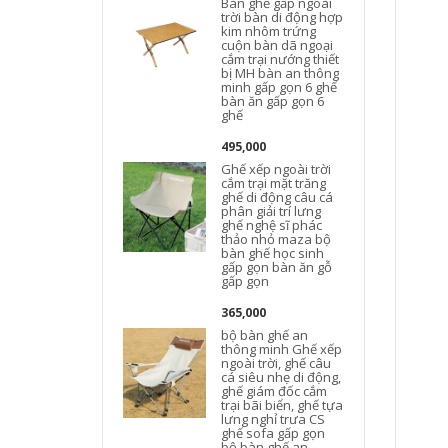
Bàn ghế gấp ngoài
trời bàn di động hợp
kim nhôm trứng
cuộn bàn dã ngoại
cắm trại nướng thiết
bị MH bàn an thông
minh gấp gọn 6 ghế
bàn ăn gấp gọn 6
ghế
495,000
Ghế xếp ngoài trời
cắm trại mặt trăng
ghế di động câu cá
phân giải trí lưng
ghế nghệ sĩ phác
thảo nhỏ maza bộ
bàn ghế học sinh
gấp gọn bàn ăn gỗ
gấp gọn
365,000
bộ bàn ghế an
thông minh Ghế xếp
ngoài trời, ghế câu
cá siêu nhẹ di động,
ghế giám đốc cắm
trại bãi biển, ghế tựa
lưng nghỉ trưa CS
ghế sofa gấp gọn
bộ bàn ghế an