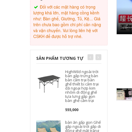
Đối với các mặt hàng có trọng
lượng khá lớn, mặt hàng cồng kềnh
như: Bàn ghế, Giường, Tủ, Kệ... Giá
trên chưa bao gồm chi phí cân nặng
và vận chuyển. Vui lòng liên hệ với
CSKH để được hỗ trợ nhé.
SẢN PHẨM TƯƠNG TỰ
HighWild ngoài trời
bàn gấp trứng bàn
bàn cắm trại bàn
ghế thiết bị cắm trại
dã ngoại hợp kim
nhôm di động ghế
tựa lưng gấp gọn
bàn ghế cắm trại
555,000
bàn ăn gấp gọn Ghế
gấp ngoài trời gấp di
động ghế mặt trăng