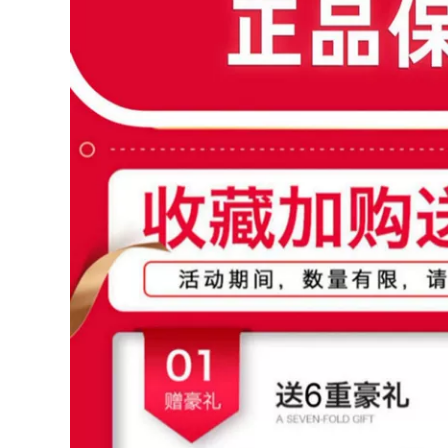
Bàn Dã Ngoại Bộ
câu cá cắm trại, ghế
Bàn Ghế Cắm Trại
thư giãn dã ngoại,
Hoàn Chỉnh Thiết Bị
cắm trại Maza nhỏ
Tiếp Liệu Trứng
ghế gấp gọn ghế
Cuộn Bàn CS ghế
cao gấp gọn
sofa gấp gọn ghế
cao gấp gọn
446,000
Ngoài Trời Di Động
438,000
Bàn Gấp Trứng Bàn
Ghế xếp ngoài trời
Gian Hàng Cắm Trại
Ghế Kermit ghế cắm
Giải Trí Dã Ngoại
rại ngoài trời ghế
Bàn Ghế Đa Năng
gấp di động bãi biển
Thiết Bị Hoàn Chỉnh
ghế siêu nhẹ câu cá
Bàn bàn ghế gấp
phân ghế xếp gọn
ghế gấp gọn
thông minh bàn ăn
gấp gọn
363,000
ghế nằm gấp gọn Đô
495,000
Thị Sóng Ngoài Trời
Ghế xếp ngoài trời,
Ghế Gấp Di Động
ghế gấp di động,
Thiết Bị Đánh Cá
ghế tựa nhỏ sinh
Ghế Phân Nghệ Sĩ
viên nghệ thuật
Phác Thảo Ghế Gấp
Mazar, ghế cắm trại
ghế ngủ gấp gọn
siêu nhẹ, ghế câu cá
bàn ghế dã ngoại
bàn ghế du lịch ghế
gấp gọn
289,000
289,000
Đô Thị Sóng Ghế