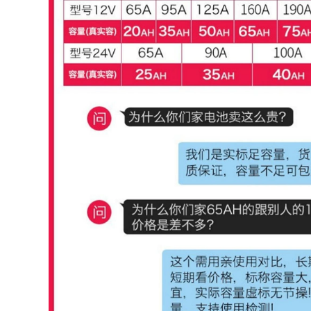
to Quần áo bảo
 áo chống gió đi
i
0.000 đ