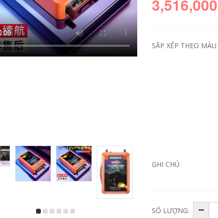
3,516,000
SẮP XẾP THEO MÀU 
bộ bàn ghế học sinh
bàn ăn xếp gọn Bàn
gấp gọn Bàn gấp
ghế xếp ngoài trời
ngoài trời hợp kim
Urban Wave, bàn
nhôm trứng cuộn
ghế picnic di động,
bàn di động bàn
bàn trứng cuộn,
cắm trại dã ngoại Bộ
bàn cắm trại, trọn
bàn ghế cắm trại
bộ trang thiết bị vật
GHI CHÚ
cung cấp thiết bị ghế
dụng bàn ghế gấp
cao gấp gọn ghế
bàn ghế ăn gấp gọn
gấp gọn
365,000
426,000
bộ bàn ăn 4 ghế gấp
SỐ LƯỢNG:
ghế gấp gọn Bàn
gọn Ngoài Trời Ghế