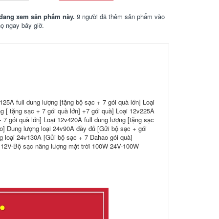
đang xem sản phẩm này.
9 người đã thêm sản phẩm vào
họ ngay bây giờ.
125A full dung lượng [tặng bộ sạc + 7 gói quà lớn] Loại
g [ tặng sạc + 7 gói quà lớn] +7 gói quà] Loại 12v225A
+ 7 gói quà lớn] Loại 12v420A full dung lượng [tặng sạc
ao] Dung lượng loại 24v90A đầy đủ [Gửi bộ sạc + gói
g loại 24v130A [Gửi bộ sạc + 7 Dahao gói quà]
ời 12V-Bộ sạc năng lượng mặt trời 100W 24V-100W