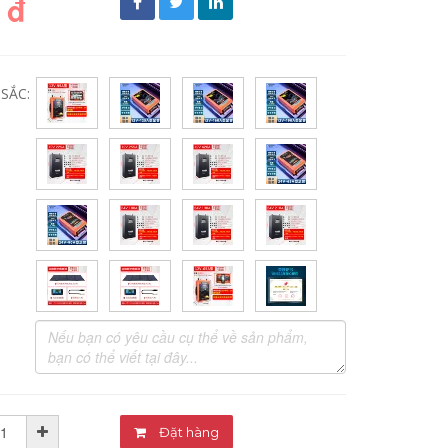
 đ
SẮC:
Đặt hàng