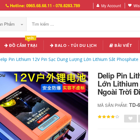
Hotline: 0965.68.68.11 - 078.8283.789
My Account
Wish
Sản Phẩm
MỚI
ĐỒ CẮM TRẠI
BALO - TÚI DU LỊCH
BÀI VIẾT
elip Pin Lithium 12V Pin Sạc Dung Lượng Lớn Lithium Sắt Phosphate 
Delip Pin L
Lớn Lithium 
Ngoài Trời Đ
TD-
MÃ SẢN PHẨM: