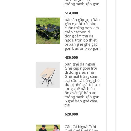
thông minh gấp gọn
514,000
bàn ăn gấp gọn Bàn
gấp ngoài trời bàn
cuộn trứng hợp kim
thép cacbon di
động cắm trại dã
ngoại trọn bộ thiết
bị bàn ghế ghế gấp
gọn bàn ăn xếp gọn
t
486,000
bàn ghế dã ngoại
Ghế xếp ngoài trời
di động siêu nhẹ
Ghế mặt trăng cắm
trại câu cá băng ghế
dự bị nhỏ giải trí tựa
lưng ghế bãi biển
ống sắt QF bàn an
thông minh gấp gọn
6 ghế bàn ghế cắm
trại
628,000
Câu Cá Ngoài Trời
Ghế Ghế Nhỏ Băng