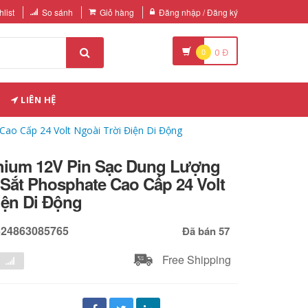
list
So sánh
Giỏ hàng
Đăng nhập / Đăng ký
0
0
Đ
LIÊN HỆ
Cao Cấp 24 Volt Ngoài Trời Điện Di Động
ithium 12V Pin Sạc Dung Lượng
Sắt Phosphate Cao Cấp 24 Volt
iện Di Động
624863085765
Đã bán 57
Free Shipping