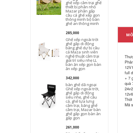
ghế xếp cắm trại ghế
thiết bị phân nhỏ
d
Mazar phân gấp
câu cá ghế xếp gọn
thông minh bộ bàn
ghế an thông minh
285,000
MÔ
Ghế xếp ngoài trời
ghế gấp di động
băng ghế dự bị câu
cá Maza sinh viên
nghệ thuật cắm trại
Thươ
giải trí siêu nhẹ LL
Phân
bàn ăn xếp gọn bàn
12V1
ăn xếp gọn
full
+ 7 
342,000
quà 
bàn ghế dã ngoại
24v2
Ghế xếp ngoài trời,
ghế gấp di động
12v6
siêu nhẹ, ghế câu
Thời
cá, ghế tựa lưng
Mã s
cắm trại, băng ghế
cắm trại, Mazar bàn
ghế gấp gọn bàn ăn
gấp gọn
261,000