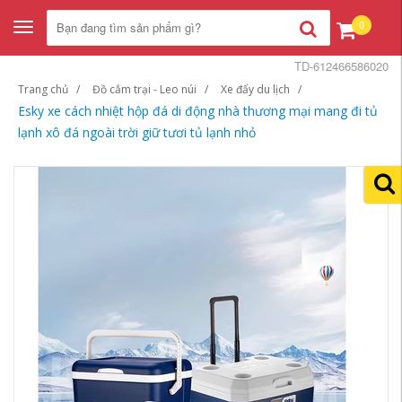
0
Toggle
navigation
TD-612466586020
Trang chủ
Đồ cắm trại - Leo núi
Xe đẩy du lịch
Esky xe cách nhiệt hộp đá di động nhà thương mại mang đi tủ
lạnh xô đá ngoài trời giữ tươi tủ lạnh nhỏ