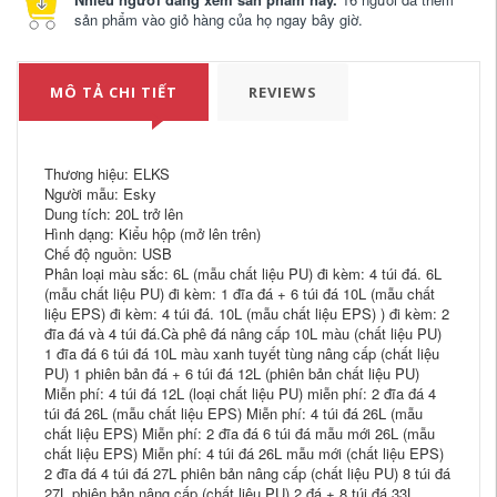
sản phẩm vào giỏ hàng của họ ngay bây giờ.
MÔ TẢ CHI TIẾT
REVIEWS
Thương hiệu: ELKS
Người mẫu: Esky
Dung tích: 20L trở lên
Hình dạng: Kiểu hộp (mở lên trên)
Chế độ nguồn: USB
Phân loại màu sắc: 6L (mẫu chất liệu PU) đi kèm: 4 túi đá. 6L
(mẫu chất liệu PU) đi kèm: 1 đĩa đá + 6 túi đá 10L (mẫu chất
liệu EPS) đi kèm: 4 túi đá. 10L (mẫu chất liệu EPS) ) đi kèm: 2
đĩa đá và 4 túi đá.Cà phê đá nâng cấp 10L màu (chất liệu PU)
1 đĩa đá 6 túi đá 10L màu xanh tuyết tùng nâng cấp (chất liệu
PU) 1 phiên bản đá + 6 túi đá 12L (phiên bản chất liệu PU)
Miễn phí: 4 túi đá 12L (loại chất liệu PU) miễn phí: 2 đĩa đá 4
túi đá 26L (mẫu chất liệu EPS) Miễn phí: 4 túi đá 26L (mẫu
chất liệu EPS) Miễn phí: 2 đĩa đá 6 túi đá mẫu mới 26L (mẫu
chất liệu EPS) Miễn phí: 4 túi đá 26L mẫu mới (chất liệu EPS)
2 đĩa đá 4 túi đá 27L phiên bản nâng cấp (chất liệu PU) 8 túi đá
27L phiên bản nâng cấp (chất liệu PU) 2 đá + 8 túi đá 33L