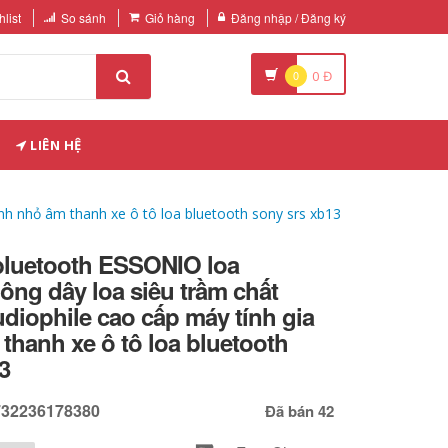
list
So sánh
Giỏ hàng
Đăng nhập / Đăng ký
0
0
Đ
LIÊN HỆ
nh nhỏ âm thanh xe ô tô loa bluetooth sony srs xb13
 bluetooth ESSONIO loa
ông dây loa siêu trầm chất
diophile cao cấp máy tính gia
thanh xe ô tô loa bluetooth
3
732236178380
Đã bán 42