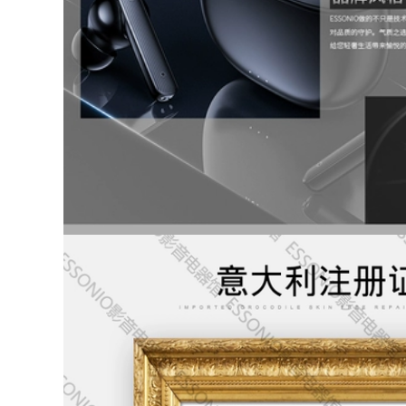
to Quần áo bảo
 áo chống gió đi
i
0.000 đ