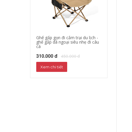
Ghế gấp gọn đi cắm trại du lịch -
áo khoác đi mo
ghế gấp dã ngoại siêu nhẹ đi câu
hộ xe máy, quần
cá
phượt đường dà
310.000 đ
680.000 đ
450.000 đ
72
Xem chi tiết
Xem chi tiết