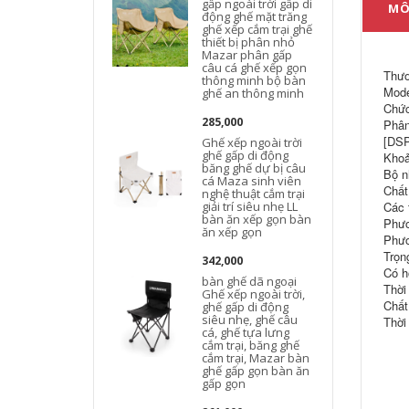
gấp ngoài trời gấp di
MÔ
động ghế mặt trăng
ghế xếp cắm trại ghế
thiết bị phân nhỏ
d
Mazar phân gấp
câu cá ghế xếp gọn
Thươ
thông minh bộ bàn
Mode
ghế an thông minh
Chức
285,000
Phân
[DSP
Ghế xếp ngoài trời
ghế gấp di động
Khoả
băng ghế dự bị câu
Bộ n
cá Maza sinh viên
Chất
nghệ thuật cắm trại
giải trí siêu nhẹ LL
Các 
bàn ăn xếp gọn bàn
Phươ
ăn xếp gọn
Phươ
Trọn
342,000
Có h
bàn ghế dã ngoại
Thời 
Ghế xếp ngoài trời,
Chất
ghế gấp di động
siêu nhẹ, ghế câu
Thời
cá, ghế tựa lưng
cắm trại, băng ghế
cắm trại, Mazar bàn
ghế gấp gọn bàn ăn
gấp gọn