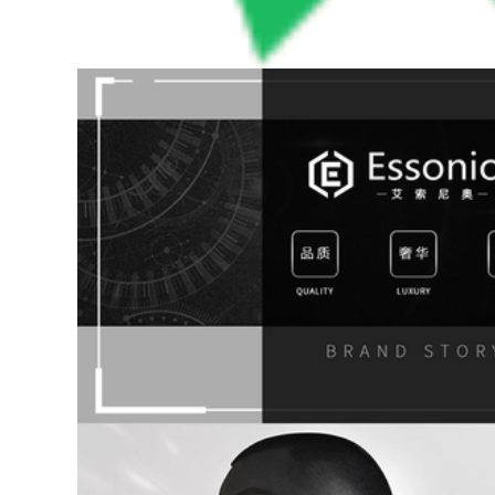
Ngoài Trời Bàn Gấp
ghế mặt trăng siêu
Di Động Cắm Trại
nhẹ di động, ghế
Bàn Dã Ngoại Bộ
câu cá cắm trại, ghế
Bàn Ghế Cắm Trại
thư giãn dã ngoại,
Hoàn Chỉnh Thiết Bị
cắm trại Maza nhỏ
Tiếp Liệu Trứng
ghế gấp gọn ghế
Cuộn Bàn CS ghế
cao gấp gọn
sofa gấp gọn ghế
cao gấp gọn
446,000
Ngoài Trời Di Động
438,000
Bàn Gấp Trứng Bàn
Ghế xếp ngoài trời
Gian Hàng Cắm Trại
Ghế Kermit ghế cắm
Giải Trí Dã Ngoại
rại ngoài trời ghế
Bàn Ghế Đa Năng
gấp di động bãi biển
Thiết Bị Hoàn Chỉnh
ghế siêu nhẹ câu cá
Bàn bàn ghế gấp
phân ghế xếp gọn
ghế gấp gọn
thông minh bàn ăn
gấp gọn
363,000
ghế nằm gấp gọn Đô
495,000
Thị Sóng Ngoài Trời
Ghế xếp ngoài trời,
Ghế Gấp Di Động
ghế gấp di động,
Thiết Bị Đánh Cá
ghế tựa nhỏ sinh
Ghế Phân Nghệ Sĩ
viên nghệ thuật
Phác Thảo Ghế Gấp
Mazar, ghế cắm trại
ghế ngủ gấp gọn
siêu nhẹ, ghế câu cá
bàn ghế dã ngoại
bàn ghế du lịch ghế
gấp gọn
289,000