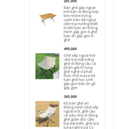
261,000
Bàn ghế gấp ngoài
trời bàn di động hợp
kim nhôm trứng
cuộn bàn dã ngoại
cắm trại nướng thiết
bị MH bàn an thông
minh gấp gọn 6 ghế
bàn ăn gấp gọn 6
ghế
495,000
Ghế xếp ngoài trời
cắm trại mặt trăng
ghế di động câu cá
phân giải trí lưng
ghế nghệ sĩ phác
thảo nhỏ maza bộ
bàn ghế học sinh
gấp gọn bàn ăn gỗ
gấp gọn
365,000
bộ bàn ghế an
thông minh Ghế xếp
ngoài trời, ghế câu
cá siêu nhẹ di động,
ghế giám đốc cắm
trại bãi biển, ghế tựa
lưng nghỉ trưa CS