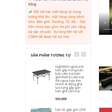
hỏng
Đối với các mặt hàng có trọng
lượng khá lớn, mặt hàng cồng kềnh
như: Bàn ghế, Giường, Tủ, Kệ... Giá
trên chưa bao gồm chi phí cân nặng
và vận chuyển. Vui lòng liên hệ với
CSKH để được hỗ trợ nhé.
SẢN PHẨM TƯƠNG TỰ
HighWild ngoài trời
bàn gấp trứng bàn
bàn cắm trại bàn
ghế thiết bị cắm trại
dã ngoại hợp kim
nhôm di động ghế
tựa lưng gấp gọn
bàn ghế cắm trại
555,000
bàn ăn gấp gọn Ghế