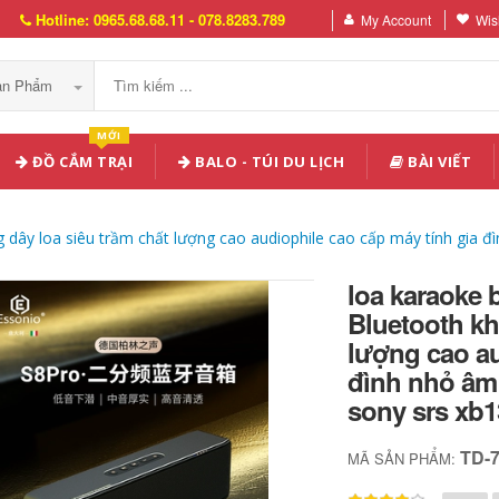
Hotline: 0965.68.68.11 - 078.8283.789
My Account
Wish
Sản Phẩm
MỚI
ĐỒ CẮM TRẠI
BALO - TÚI DU LỊCH
BÀI VIẾT
dây loa siêu trầm chất lượng cao audiophile cao cấp máy tính gia đì
loa karaoke
Bluetooth kh
lượng cao au
đình nhỏ âm 
sony srs xb1
TD-
MÃ SẢN PHẨM: