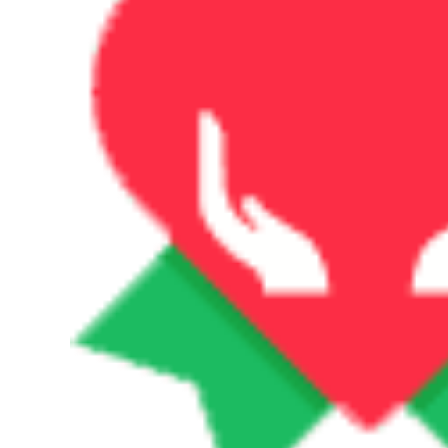
Xếp Câu Cá Phân
Cá Ghế ghế nằm
bộ bàn ghế gấp gọn
gấp gọn ghế tựa
thông minh bộ bàn
lưng gấp gọn
ăn gấp gọn
281,000
535,000
bộ bàn ghế học sinh
Đô Thị Sóng Ghế
gấp gọn Bàn ghế
Gấp Ngoài Trời
xếp ngoài trời cắm
Kermit Ghế Di Động
trại dã ngoại cắm
Cắm Trại Lưng Ghế
trại thiết bị cung cấp
Dã Ngoại Câu Cá
xe di động du lịch tự
Phân Bãi Biển Ghế
lái gỗ nguyên khối
bộ bàn ghế học sinh
bàn cuộn trứng bộ
gấp gọn bộ bàn ăn
bàn ghế gấp gọn
gấp gọn 6 ghế
ghế xếp gọn thông
minh
451,000
1,766,000
ghế tựa lưng gấp
gọn Đô Thị Sóng
ghế sofa gấp gọn
Ghế Gấp Ngoài Trời
Bàn gấp ngoài trời
Di Động Dã Ngoại
gấp gọn bàn cắm
Kermit Ghế Siêu
trại di động Bộ bàn
Nhẹ Câu Cá Cắm
ghế dã ngoại cung
Trại Cung Cấp Thiết
cấp thiết bị bàn
Bị Ghế bàn ghế du
trứng cuộn hợp kim
lịch bàn ghế gấp
nhôm ghế gấp gọn
thông minh
bàn ghế gấp gọn
369,000
374,000
bộ bàn ghế gấp gọn
Ghế gấp ngoài trời,