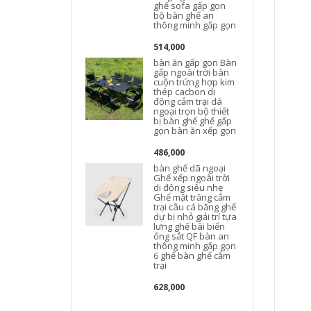
ghế sofa gấp gọn
bộ bàn ghế an
thông minh gấp gọn
514,000
bàn ăn gấp gọn Bàn
gấp ngoài trời bàn
cuộn trứng hợp kim
thép cacbon di
động cắm trại dã
ngoại trọn bộ thiết
bị bàn ghế ghế gấp
gọn bàn ăn xếp gọn
t
486,000
bàn ghế dã ngoại
Ghế xếp ngoài trời
di động siêu nhẹ
Ghế mặt trăng cắm
trại câu cá băng ghế
dự bị nhỏ giải trí tựa
lưng ghế bãi biển
ống sắt QF bàn an
thông minh gấp gọn
6 ghế bàn ghế cắm
trại
628,000