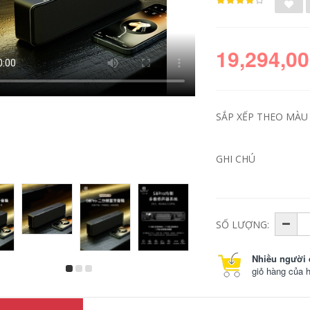
19,294,00
SẮP XẾP THEO MÀU 
GHI CHÚ
bộ bàn ghế học sinh
bàn ăn xếp gọn Bàn
gấp gọn Bàn gấp
ghế xếp ngoài trời
ngoài trời hợp kim
Urban Wave, bàn
nhôm trứng cuộn
ghế picnic di động,
bàn di động bàn
bàn trứng cuộn,
SỐ LƯỢNG:
cắm trại dã ngoại Bộ
bàn cắm trại, trọn
bàn ghế cắm trại
bộ trang thiết bị vật
cung cấp thiết bị ghế
dụng bàn ghế gấp
Nhiều người 
cao gấp gọn ghế
bàn ghế ăn gấp gọn
giỏ hàng của 
gấp gọn
365,000
426,000