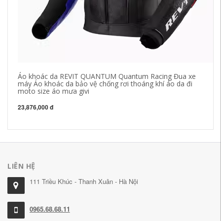
Áo khoác da REVIT QUANTUM Quantum Racing Đua xe
gi
máy Áo khoác da bảo vệ chống rơi thoáng khí áo da đi
Má
moto size áo mưa givi
Xe
áo
23,876,000 đ
3,
LIÊN HỆ
111 Triều Khúc - Thanh Xuân - Hà Nội
0965.68.68.11