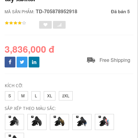
TD-705878952918
Đã bán 5
MÃ SẢN PHẨM:
3,836,000 đ
Free Shipping
KÍCH CỠ:
S
M
L
XL
2XL
SẮP XẾP THEO MÀU SẮC: