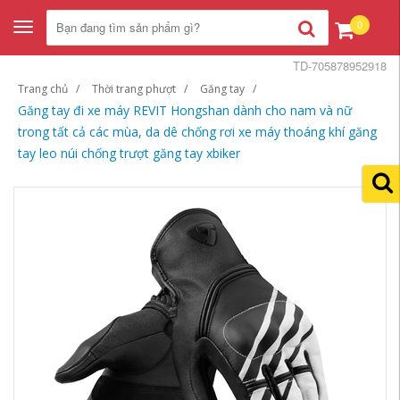
0
Toggle
navigation
TD-705878952918
Trang chủ
Thời trang phượt
Găng tay
Găng tay đi xe máy REVIT Hongshan dành cho nam và nữ
trong tất cả các mùa, da dê chống rơi xe máy thoáng khí găng
tay leo núi chống trượt găng tay xbiker