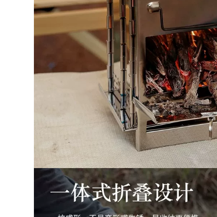
bộ bàn ghế gấp gọn
Ghế gấp ngoài trời,
Ngoài Trời Bàn Gấp
ghế mặt trăng siêu
Di Động Cắm Trại
nhẹ di động, ghế
Bàn Dã Ngoại Bộ
câu cá cắm trại, ghế
Bàn Ghế Cắm Trại
thư giãn dã ngoại,
Hoàn Chỉnh Thiết Bị
cắm trại Maza nhỏ
Tiếp Liệu Trứng
ghế gấp gọn ghế
Cuộn Bàn CS ghế
cao gấp gọn
sofa gấp gọn ghế
cao gấp gọn
446,000
Ngoài Trời Di Động
438,000
Bàn Gấp Trứng Bàn
Ghế xếp ngoài trời
Gian Hàng Cắm Trại
Ghế Kermit ghế cắm
Giải Trí Dã Ngoại
rại ngoài trời ghế
Bàn Ghế Đa Năng
gấp di động bãi biển
Thiết Bị Hoàn Chỉnh
ghế siêu nhẹ câu cá
Bàn bàn ghế gấp
phân ghế xếp gọn
ghế gấp gọn
thông minh bàn ăn
gấp gọn
363,000
ghế nằm gấp gọn Đô
495,000
Thị Sóng Ngoài Trời
Ghế xếp ngoài trời,
Ghế Gấp Di Động
ghế gấp di động,
Thiết Bị Đánh Cá
ghế tựa nhỏ sinh
Ghế Phân Nghệ Sĩ
viên nghệ thuật
Phác Thảo Ghế Gấp
Mazar, ghế cắm trại
ghế ngủ gấp gọn
siêu nhẹ, ghế câu cá
bàn ghế dã ngoại
bàn ghế du lịch ghế