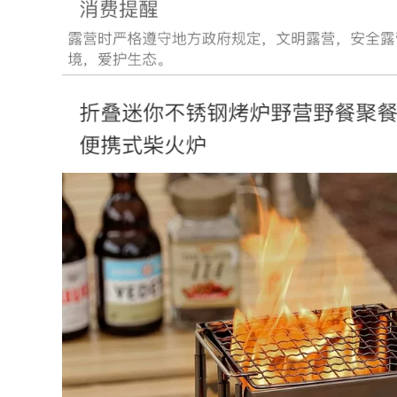
Động Mazar Ghế
Hình Maza Gấp Câu
Xếp Câu Cá Phân
Cá Ghế ghế nằm
bộ bàn ghế gấp gọn
gấp gọn ghế tựa
thông minh bộ bàn
lưng gấp gọn
ăn gấp gọn
281,000
535,000
bộ bàn ghế học sinh
Đô Thị Sóng Ghế
gấp gọn Bàn ghế
Gấp Ngoài Trời
xếp ngoài trời cắm
Kermit Ghế Di Động
trại dã ngoại cắm
Cắm Trại Lưng Ghế
trại thiết bị cung cấp
Dã Ngoại Câu Cá
xe di động du lịch tự
Phân Bãi Biển Ghế
lái gỗ nguyên khối
bộ bàn ghế học sinh
bàn cuộn trứng bộ
gấp gọn bộ bàn ăn
bàn ghế gấp gọn
gấp gọn 6 ghế
ghế xếp gọn thông
minh
451,000
1,766,000
ghế tựa lưng gấp
gọn Đô Thị Sóng
ghế sofa gấp gọn
Ghế Gấp Ngoài Trời
Bàn gấp ngoài trời
Di Động Dã Ngoại
gấp gọn bàn cắm
Kermit Ghế Siêu
trại di động Bộ bàn
Nhẹ Câu Cá Cắm
ghế dã ngoại cung
Trại Cung Cấp Thiết
cấp thiết bị bàn
Bị Ghế bàn ghế du
trứng cuộn hợp kim
lịch bàn ghế gấp
nhôm ghế gấp gọn
thông minh
bàn ghế gấp gọn
369,000
374,000