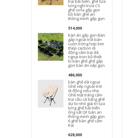
trại bãi biển, ghế tựa
lưng nghỉ trưa CS
ghế sofa gấp gọn
bộ bàn ghế an
thông minh gấp gọn
514,000
bàn ăn gấp gọn Bàn
gấp ngoài trời bàn
cuộn trứng hợp kim
thép cacbon di
động cắm trại dã
ngoại trọn bộ thiết
bị bàn ghế ghế gấp
gọn bàn ăn xếp gọn
t
486,000
bàn ghế dã ngoại
Ghế xếp ngoài trời
di động siêu nhẹ
Ghế mặt trăng cắm
trại câu cá băng ghế
dự bị nhỏ giải trí tựa
lưng ghế bãi biển
ống sắt QF bàn an
thông minh gấp gọn
6 ghế bàn ghế cắm
trại
628,000