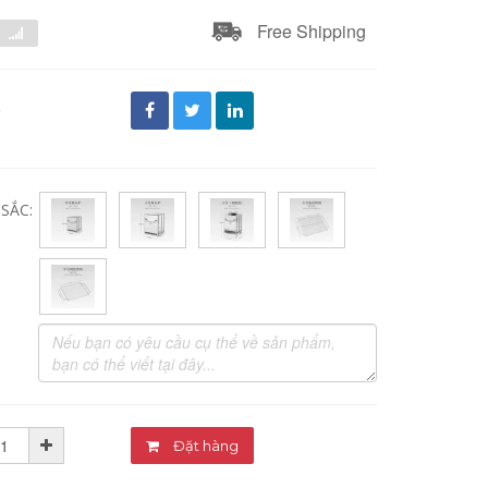
Free Shipping
đ
SẮC:
Đặt hàng