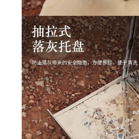
to Quần áo bảo
 áo chống gió đi
i
0.000 đ