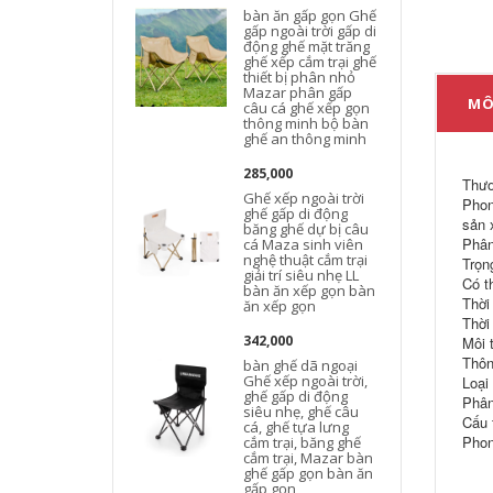
bàn ăn gấp gọn Ghế
gấp ngoài trời gấp di
động ghế mặt trăng
ghế xếp cắm trại ghế
thiết bị phân nhỏ
d
Mazar phân gấp
MÔ
câu cá ghế xếp gọn
thông minh bộ bàn
ghế an thông minh
285,000
Thươ
Ghế xếp ngoài trời
Phon
ghế gấp di động
sản 
băng ghế dự bị câu
Phân
cá Maza sinh viên
nghệ thuật cắm trại
Trọn
giải trí siêu nhẹ LL
Có t
bàn ăn xếp gọn bàn
Thời 
ăn xếp gọn
Thời 
342,000
Môi 
Thôn
bàn ghế dã ngoại
Ghế xếp ngoài trời,
Loại 
ghế gấp di động
Phân
siêu nhẹ, ghế câu
Cấu 
cá, ghế tựa lưng
Phon
cắm trại, băng ghế
cắm trại, Mazar bàn
ghế gấp gọn bàn ăn
gấp gọn