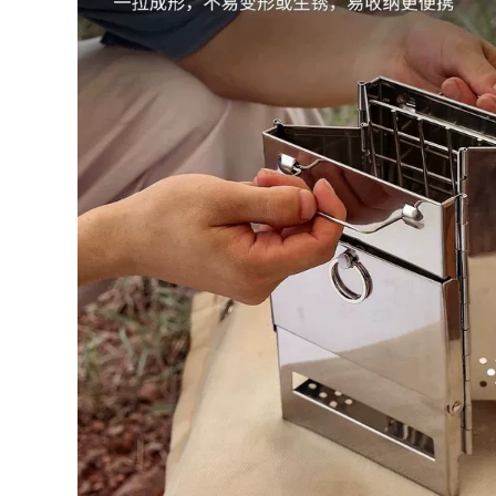
gấp gọn
289,000
289,000
Đô Thị Sóng Ghế
Gấp Ngoài Trời Di
ghế gấp gọn Đô Thị
Động Giải Trí Cắm
Sóng Ghế Gấp
Trại Ghế Gỗ Chắc
Ngoài Trời Cắm Trại
Chắn Siêu Nhẹ
Gấp Di Động Phân
Trăng Bướm Ghế
Xếp Hàng Hiện Vật
bàn ghế gấp gọn
Câu Cá Pony Băng
bàn ghế ăn gấp gọn
Ghế Dự Bị bộ bàn
ghế ăn cơm gấp gọn
724,000
ghế gấp gọn
281,000