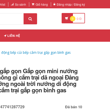
list
So sánh
Giỏ hàng
Đăng nhập / Đăng ký
0
0
Đ
LIÊN HỆ
 động bếp củi bếp cắm trại gấp gọn bình gas
i gấp gọn Gấp gọn mini nướng
ông gỉ cắm trại dã ngoại Đảng
ớng ngoài trời nướng di động
cắm trại gấp gọn bình gas
747741287729
Đã bán 10