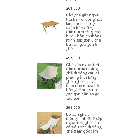
261,000
Bàn ghế gấp ngoài
trời bàn di động hợp
kim nhôm trứng
cuộn bàn dã ngoại
cắm trại nướng thiết
bị MH bàn an thông
minh gấp gọn 6 ghế
bàn ăn gấp gọn 6
ghế
495,000
Ghế xếp ngoài trời
cắm trại mặt trăng
ghế di động câu cá
phân giải trí lưng
ghế nghệ sĩ phác
thảo nhỏ maza bộ
bàn ghế học sinh
gấp gọn bàn ăn gỗ
gấp gọn
365,000
bộ bàn ghế an
thông minh Ghế xếp
ngoài trời, ghế câu
cá siêu nhẹ di động,
ghế giám đốc cắm