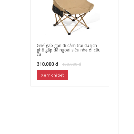
Ghế gấp gọn đi cắm trại du lịch -
áo khoác đi mo
ghế gấp dã ngoại siêu nhẹ đi câu
hộ xe máy, quần
cá
phượt đường dà
310.000 đ
680.000 đ
450.000 đ
72
Xem chi tiết
Xem chi tiết