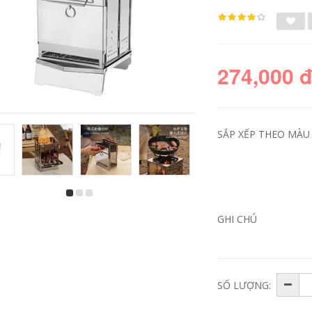
274,000 
SẮP XẾP THEO MÀU 
bộ bàn ghế học sinh
bàn ăn xếp gọn Bàn
gấp gọn Bàn gấp
ghế xếp ngoài trời
GHI CHÚ
ngoài trời hợp kim
Urban Wave, bàn
nhôm trứng cuộn
ghế picnic di động,
bàn di động bàn
bàn trứng cuộn,
cắm trại dã ngoại Bộ
bàn cắm trại, trọn
bàn ghế cắm trại
bộ trang thiết bị vật
cung cấp thiết bị ghế
dụng bàn ghế gấp
cao gấp gọn ghế
bàn ghế ăn gấp gọn
SỐ LƯỢNG:
gấp gọn
365,000
426,000