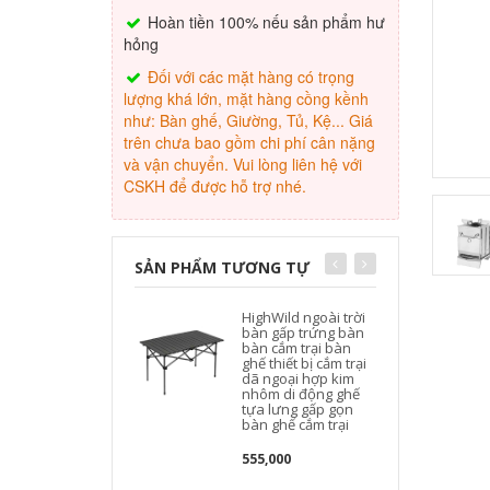
Hoàn tiền 100% nếu sản phẩm hư
hỏng
Đối với các mặt hàng có trọng
lượng khá lớn, mặt hàng cồng kềnh
như: Bàn ghế, Giường, Tủ, Kệ... Giá
trên chưa bao gồm chi phí cân nặng
và vận chuyển. Vui lòng liên hệ với
CSKH để được hỗ trợ nhé.
SẢN PHẨM TƯƠNG TỰ
HighWild ngoài trời
bàn gấp trứng bàn
bàn cắm trại bàn
ghế thiết bị cắm trại
dã ngoại hợp kim
nhôm di động ghế
tựa lưng gấp gọn
bàn ghế cắm trại
555,000