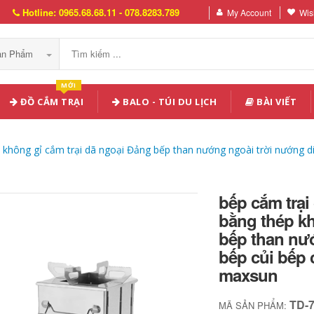
Hotline: 0965.68.68.11 - 078.8283.789
My Account
Wish
Sản Phẩm
MỚI
ĐỒ CẮM TRẠI
BALO - TÚI DU LỊCH
BÀI VIẾT
không gỉ cắm trại dã ngoại Đảng bếp than nướng ngoài trời nướng di
bếp cắm trạ
bằng thép kh
bếp than nư
bếp củi bếp 
maxsun
TD-
MÃ SẢN PHẨM: