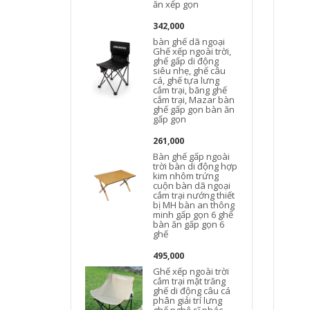
ăn xếp gọn
342,000
bàn ghế dã ngoại
Ghế xếp ngoài trời,
ghế gấp di động
siêu nhẹ, ghế câu
cá, ghế tựa lưng
cắm trại, băng ghế
cắm trại, Mazar bàn
ghế gấp gọn bàn ăn
gấp gọn
261,000
Bàn ghế gấp ngoài
trời bàn di động hợp
kim nhôm trứng
cuộn bàn dã ngoại
cắm trại nướng thiết
bị MH bàn an thông
minh gấp gọn 6 ghế
bàn ăn gấp gọn 6
ghế
495,000
Ghế xếp ngoài trời
cắm trại mặt trăng
ghế di động câu cá
phân giải trí lưng