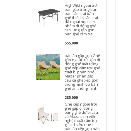
HighWild ngoài trời
bàn gấp trứng bàn
bàn cắm trại bàn
ghế thiết bị cắm trại
dã ngoại hợp kim
nhôm di động ghế
tựa lưng gấp gọn
bàn ghế cắm trại
555,000
bàn ăn gấp gọn Ghế
gấp ngoài trời gấp di
động ghế mặt trăng
ghế xếp cắm trại ghế
thiết bị phân nhỏ
d
Mazar phân gấp
câu cá ghế xếp gọn
thông minh bộ bàn
ghế an thông minh
285,000
Ghế xếp ngoài trời
ghế gấp di động
băng ghế dự bị câu
cá Maza sinh viên
nghệ thuật cắm trại
giải trí siêu nhẹ LL
bàn ăn xếp gọn bàn