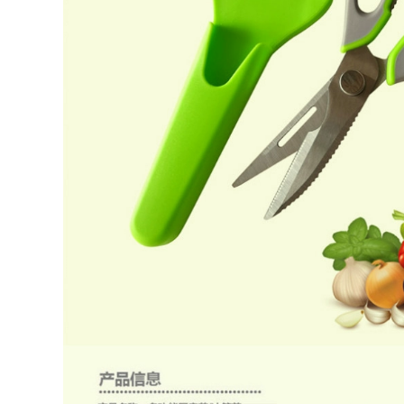
Nóng Bao Chống
phượt
Gió Bếp Nắp Đầu
bếp ga du lịch
288,000
namilux bếp ga du
lịch hồng ngoại
bếp củi cắm trại
341,000
Haiyan di động nhà
bếp di động ngoài
trời xe tự lái cắm trại
bếp ga mini maxsun
gấp RV ăn ngoài trời
Haiyan rắn rượu
bếp bàn tủ bếp bếp
khối thịt nướng
củi camping bếp ga
ngoài trời phụ kiện
mini cắm trại
di động thân thiện
với môi trường than
7,750,000
củi khối dã ngoại
bếp nhiên liệu
nhiên liệu bếp ga du
lịch mini gấp gọn
bếp cắm trại gấp
gọn
219,000