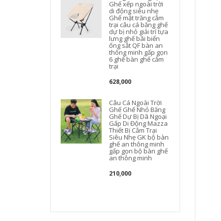
Ghế xếp ngoài trời
di động siêu nhẹ
Ghế mặt trăng cắm
trại câu cá băng ghế
dự bị nhỏ giải trí tựa
lưng ghế bãi biển
ống sắt QF bàn an
thông minh gấp gọn
6 ghế bàn ghế cắm
trại
628,000
Câu Cá Ngoài Trời
Ghế Ghế Nhỏ Băng
Ghế Dự Bị Dã Ngoại
Gấp Di Động Mazza
Thiết Bị Cắm Trại
Siêu Nhẹ GK bộ bàn
ghế an thông minh
gấp gọn bộ bàn ghế
an thông minh
210,000