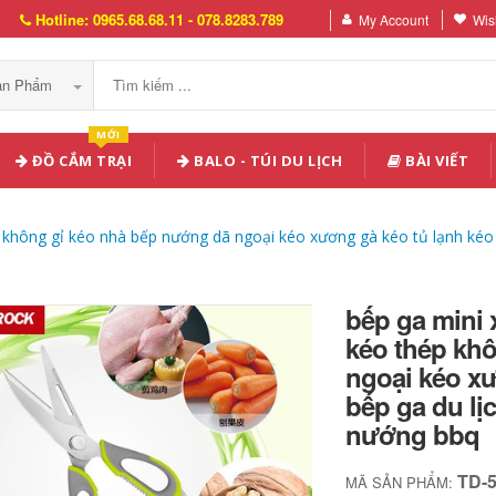
Hotline: 0965.68.68.11 - 078.8283.789
My Account
Wish
Sản Phẩm
MỚI
ĐỒ CẮM TRẠI
BALO - TÚI DU LỊCH
BÀI VIẾT
p không gỉ kéo nhà bếp nướng dã ngoại kéo xương gà kéo tủ lạnh kéo
bếp ga mini 
kéo thép kh
ngoại kéo xư
bếp ga du lị
nướng bbq
TD-
MÃ SẢN PHẨM: