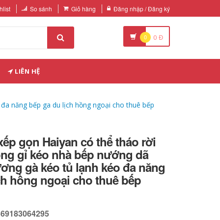
list
So sánh
Giỏ hàng
Đăng nhập / Đăng ký
0
0
Đ
LIÊN HỆ
 đa năng bếp ga du lịch hồng ngoại cho thuê bếp
xếp gọn Haiyan có thể tháo rời
ông gỉ kéo nhà bếp nướng dã
ơng gà kéo tủ lạnh kéo đa năng
ch hồng ngoại cho thuê bếp
569183064295