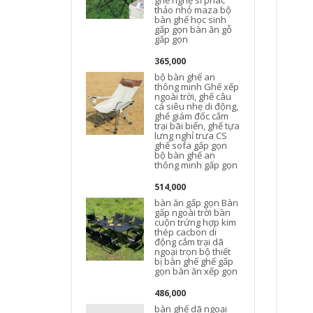
ghế nghệ sĩ phác
thảo nhỏ maza bộ
bàn ghế học sinh
gấp gọn bàn ăn gỗ
gấp gọn
365,000
bộ bàn ghế an
thông minh Ghế xếp
ngoài trời, ghế câu
cá siêu nhẹ di động,
ghế giám đốc cắm
trại bãi biển, ghế tựa
lưng nghỉ trưa CS
ghế sofa gấp gọn
bộ bàn ghế an
thông minh gấp gọn
514,000
bàn ăn gấp gọn Bàn
gấp ngoài trời bàn
cuộn trứng hợp kim
thép cacbon di
động cắm trại dã
ngoại trọn bộ thiết
bị bàn ghế ghế gấp
gọn bàn ăn xếp gọn
t
486,000
bàn ghế dã ngoại