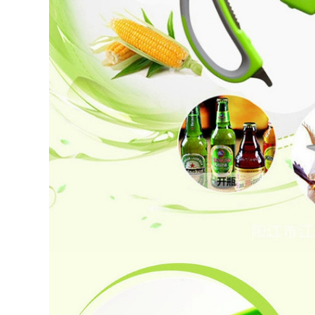
1,766,000
ghế tựa lưng gấp
gọn Đô Thị Sóng
ghế sofa gấp gọn
Ghế Gấp Ngoài Trời
Bàn gấp ngoài trời
Di Động Dã Ngoại
gấp gọn bàn cắm
Kermit Ghế Siêu
trại di động Bộ bàn
Nhẹ Câu Cá Cắm
ghế dã ngoại cung
Trại Cung Cấp Thiết
cấp thiết bị bàn
Bị Ghế bàn ghế du
trứng cuộn hợp kim
lịch bàn ghế gấp
nhôm ghế gấp gọn
thông minh
bàn ghế gấp gọn
369,000
374,000
bộ bàn ghế gấp gọn
Ghế gấp ngoài trời,
Ngoài Trời Bàn Gấp
ghế mặt trăng siêu
Di Động Cắm Trại
nhẹ di động, ghế
Bàn Dã Ngoại Bộ
câu cá cắm trại, ghế
Bàn Ghế Cắm Trại
thư giãn dã ngoại,
Hoàn Chỉnh Thiết Bị
cắm trại Maza nhỏ
Tiếp Liệu Trứng
ghế gấp gọn ghế
Cuộn Bàn CS ghế
cao gấp gọn
sofa gấp gọn ghế
cao gấp gọn
446,000
Ngoài Trời Di Động
438,000
Bàn Gấp Trứng Bàn
Ghế xếp ngoài trời
Gian Hàng Cắm Trại
Ghế Kermit ghế cắm
Giải Trí Dã Ngoại
rại ngoài trời ghế
Bàn Ghế Đa Năng
gấp di động bãi biển
Thiết Bị Hoàn Chỉnh
ghế siêu nhẹ câu cá
Bàn bàn ghế gấp
phân ghế xếp gọn
ghế gấp gọn