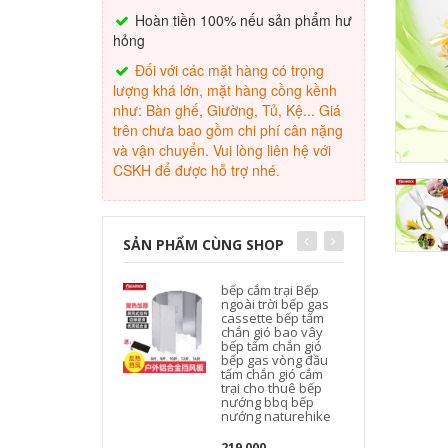
Hoàn tiền 100% nếu sản phẩm hư
hỏng
Đối với các mặt hàng có trọng
lượng khá lớn, mặt hàng cồng kềnh
như: Bàn ghế, Giường, Tủ, Kệ... Giá
trên chưa bao gồm chi phí cân nặng
và vận chuyển. Vui lòng liên hệ với
CSKH để được hỗ trợ nhé.
SẢN PHẨM CÙNG SHOP
bếp cắm trại Bếp
ngoài trời bếp gas
cassette bếp tấm
chắn gió bao vây
bếp tấm chắn gió
bếp gas vòng đầu
tấm chắn gió cắm
trại cho thuê bếp
nướng bbq bếp
nướng naturehike
219,000