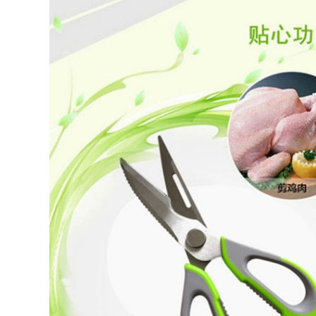
Bị Cắm Trại Tour Tự
thiết bị QF bộ bàn
Lái Xe ghế gấp gọn
ăn gấp gọn 6 ghế bộ
bộ bàn ghế an
bàn ghế ăn cơm gấp
thông minh
gọn
449,000
507,000
bộ bàn ghế ăn cơm
Đô Thị Sóng Cắm
gấp gọn Đô Thị
Trại Ngoài Trời
Sóng Ghế Gấp
Hoang Dã Câu Cá
Ngoài Trời Cắm Trại
Nền Tảng Câu Cá
Ghế Ghế Trung Thu
Tựa Lưng Ghế Câu
Bãi Biển Ghế Di
Cá Siêu Nhẹ Mọi Địa
Động Mazar Ghế
Hình Maza Gấp Câu
Xếp Câu Cá Phân
Cá Ghế ghế nằm
bộ bàn ghế gấp gọn
gấp gọn ghế tựa
thông minh bộ bàn
lưng gấp gọn
ăn gấp gọn
281,000
535,000
bộ bàn ghế học sinh
Đô Thị Sóng Ghế
gấp gọn Bàn ghế
Gấp Ngoài Trời
xếp ngoài trời cắm
Kermit Ghế Di Động
trại dã ngoại cắm
Cắm Trại Lưng Ghế
trại thiết bị cung cấp
Dã Ngoại Câu Cá
xe di động du lịch tự
Phân Bãi Biển Ghế
lái gỗ nguyên khối
bộ bàn ghế học sinh
bàn cuộn trứng bộ
gấp gọn bộ bàn ăn
bàn ghế gấp gọn
gấp gọn 6 ghế
ghế xếp gọn thông
minh
451,000