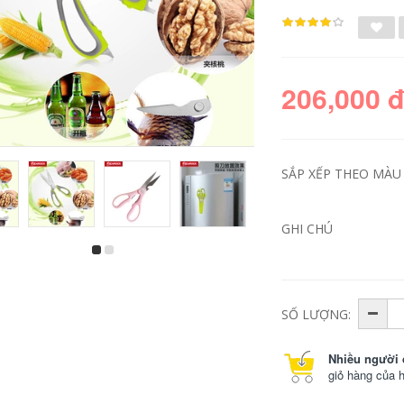
206,000 
SẮP XẾP THEO MÀU 
GHI CHÚ
bếp cồn cắm trại
Bếp củi mini ngoài
Bếp ngoài trời bao
trời gấp gọn bằng
vây tấm chắn gió
thép không gỉ bếp
cắm trại tấm chắn
cắm trại bếp cồn
gió tấm chắn thẻ
chia bếp than củi di
SỐ LƯỢNG:
bếp gấp bếp gas
động bếp ga mini du
tấm chắn gió bếp
lịch bep du lich
bếp cắm trại mini
Nhiều người 
bếp củi cắm trại
451,000
giỏ hàng của 
290,000