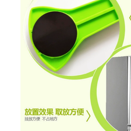
thông minh bàn ăn
gấp gọn
363,000
ghế nằm gấp gọn Đô
495,000
Thị Sóng Ngoài Trời
Ghế xếp ngoài trời,
Ghế Gấp Di Động
ghế gấp di động,
Thiết Bị Đánh Cá
ghế tựa nhỏ sinh
Ghế Phân Nghệ Sĩ
viên nghệ thuật
Phác Thảo Ghế Gấp
Mazar, ghế cắm trại
ghế ngủ gấp gọn
siêu nhẹ, ghế câu cá
bàn ghế dã ngoại
bàn ghế du lịch ghế
gấp gọn
289,000
289,000
Đô Thị Sóng Ghế
Gấp Ngoài Trời Di
ghế gấp gọn Đô Thị
Động Giải Trí Cắm
Sóng Ghế Gấp
Trại Ghế Gỗ Chắc
Ngoài Trời Cắm Trại
Chắn Siêu Nhẹ
Gấp Di Động Phân
Trăng Bướm Ghế
Xếp Hàng Hiện Vật
bàn ghế gấp gọn
Câu Cá Pony Băng
bàn ghế ăn gấp gọn
Ghế Dự Bị bộ bàn
ghế ăn cơm gấp gọn
724,000
ghế gấp gọn
281,000