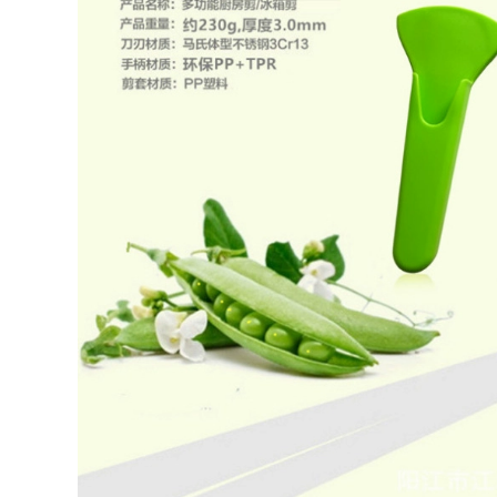
bộ bàn ghế học sinh
bàn ăn xếp gọn Bàn
gấp gọn Bàn gấp
ghế xếp ngoài trời
ngoài trời hợp kim
Urban Wave, bàn
nhôm trứng cuộn
ghế picnic di động,
bàn di động bàn
bàn trứng cuộn,
cắm trại dã ngoại Bộ
bàn cắm trại, trọn
bàn ghế cắm trại
bộ trang thiết bị vật
cung cấp thiết bị ghế
dụng bàn ghế gấp
cao gấp gọn ghế
bàn ghế ăn gấp gọn
gấp gọn
365,000
426,000
bộ bàn ăn 4 ghế gấp
ghế gấp gọn Bàn
gọn Ngoài Trời Ghế
ghế xếp ngoài trời
Gấp Di Động Cắm
ã ngoại, thiết bị và
Trại Dã Ngoại Câu
vật dụng cắm trại
Cá Ghế Sinh Viên
ngoài trời, bàn cuộn
Nghệ Thuật Băng
trứng gấp hợp kim
Ghế Dự Bị Siêu Nhẹ
nhôm di động ghế
Gấp Pony Phân bàn
sofa gấp gọn bàn
ăn gỗ gấp gọn bàn
ăn gấp gọn
ăn gỗ gấp gọn
427,000
214,000
Urban Wave Bàn
bàn ghế du lịch Bàn
Ghế Gấp Ngoài Trời
ghế gấp ngoài trời
Hoàn Toàn Bằng
nhôm di động trứng
Nhôm Dã Ngoại BBQ
cuộn bàn cắm trại
Nhẹ Bàn Nhỏ Thiết
dã ngoại bàn nướng