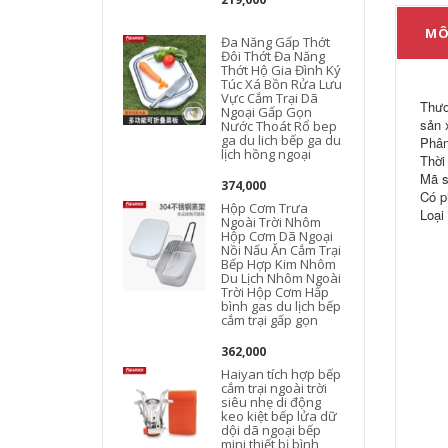
MÔ
Đa Năng Gấp Thớt
Đôi Thớt Đa Năng
Thớt Hộ Gia Đình Ký
Túc Xá Bồn Rửa Lưu
Vực Cắm Trại Dã
Thươ
Ngoại Gấp Gọn
sản 
Nước Thoát Rổ bep
ga du lich bếp ga du
Phân
lịch hồng ngoại
Thời
Mã 
374,000
Có p
Hộp Cơm Trưa
Loại
Ngoài Trời Nhôm
Hộp Cơm Dã Ngoại
Nồi Nấu Ăn Cắm Trại
Bếp Hợp Kim Nhôm
Du Lịch Nhôm Ngoài
Trời Hộp Cơm Hấp
bình gas du lịch bếp
cắm trại gấp gọn
362,000
Haiyan tích hợp bếp
cắm trại ngoài trời
siêu nhẹ di động
keo kiệt bếp lửa dữ
dội dã ngoại bếp
mini thiết bị bình