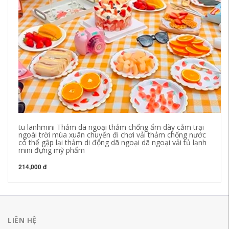
tu lanhmini Thảm dã ngoại thảm chống ẩm dày cắm trại
Th
ngoài trời mùa xuân chuyến đi chơi vải thảm chống nước
gậ
có thể gập lại thảm di động dã ngoại dã ngoại vải tủ lạnh
dã
mini đựng mỹ phẩm
26
214,000 đ
LIÊN HỆ