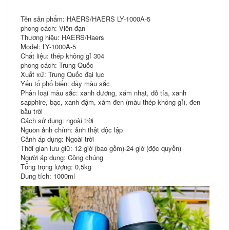
Tên sản phẩm: HAERS/HAERS LY-1000A-5
phong cách: Viên đạn
Thương hiệu: HAERS/Haers
Model: LY-1000A-5
Chất liệu: thép không gỉ 304
phong cách: Trung Quốc
Xuất xứ: Trung Quốc đại lục
Yếu tố phổ biến: đầy màu sắc
Phân loại màu sắc: xanh dương, xám nhạt, đỏ tía, xanh
sapphire, bạc, xanh đậm, xám đen (màu thép không gỉ), đen
bầu trời
Cách sử dụng: ngoài trời
Nguồn ảnh chính: ảnh thật độc lập
Cảnh áp dụng: Ngoài trời
Thời gian lưu giữ: 12 giờ (bao gồm)-24 giờ (độc quyền)
Người áp dụng: Công chúng
Tổng trọng lượng: 0,5kg
Dung tích: 1000ml