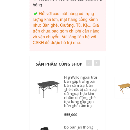
hỏng
Đối với các mặt hàng có trọng
lượng khá lớn, mặt hàng cồng kềnh
như: Bàn ghế, Giường, Tủ, Kệ... Giá
trên chưa bao gồm chi phí cân nặng
và vận chuyển. Vui lòng liên hệ với
CSKH để được hỗ trợ nhé.
SẢN PHẨM CÙNG SHOP
HighWild ngoài trời
bàn gấp trứng bàn
bàn cắm trại bàn
ghế thiết bị cắm trại
dã ngoại hợp kim
N
nhôm di động ghế
tựa lưng gấp gọn
bàn ghế cắm trại
555,000
bộ bàn an thông