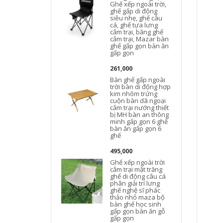
Ghế xếp ngoài trời,
ghế gấp di động
siêu nhẹ, ghế câu
cá, ghế tựa lưng
cắm trại, băng ghế
cắm trại, Mazar bàn
ghế gấp gọn bàn ăn
gấp gọn
261,000
Bàn ghế gấp ngoài
trời bàn di động hợp
kim nhôm trứng
cuộn bàn dã ngoại
cắm trại nướng thiết
bị MH bàn an thông
minh gấp gọn 6 ghế
bàn ăn gấp gọn 6
ghế
495,000
Ghế xếp ngoài trời
cắm trại mặt trăng
ghế di động câu cá
phân giải trí lưng
ghế nghệ sĩ phác
thảo nhỏ maza bộ
bàn ghế học sinh
gấp gọn bàn ăn gỗ
gấp gọn