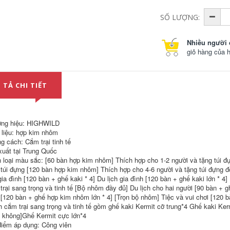
bàn an thông minh
gấp gọn 6 ghế
bộ bàn ăn xếp gọn
HighWild ngoài trời
SỐ LƯỢNG:
HighWild Kermit ghế
bàn gấp gian hàng
ngoài trời ghế gấp
cắm trại chợ đêm
cắm trại câu cá ghế
hợp kim nhôm di
Nhiều người 
di động siêu nhẹ
động dã ngoại thiết
giỏ hàng của 
bị ghế đầy đủ loại
nhỏ bộ bàn ghế an
415,000
thông minh gấp gọn
HighWild ghế gấp
bộ bàn ghế an
ngoài trời ghế mặt
thông minh
 TẢ CHI TIẾT
trăng ghế cắm trại
bãi biển ghế ghế
644,000
câu cá di động dã
ngoại bãi biển phân
bàn ăn xếp gọn
bộ bàn ghế gấp gọn
HighWild trại xe đẩy
ng hiệu: HIGHWILD
bộ bàn ghế an
ngoài trời cực lớn có
thông minh gấp gọn
thể gập lại bàn cắm
 liệu: hợp kim nhôm
trại dã ngoại thiết bị
g cách: Cắm trại tinh tế
ngoài trời xe đẩy
539,000
xuất tại Trung Quốc
kéo ghế bàn ăn gấp
HighWild Ghế Gấp
gọn ghế sofa gấp
 loại màu sắc: [60 bàn hợp kim nhôm] Thích hợp cho 1-2 người và tặng túi đ
Ngoài Trời Kermit
gọn
 túi đựng [120 bàn hợp kim nhôm] Thích hợp cho 4-6 người và tặng túi đựng đồ
Ghế Cắm Trại Dã
gia đình [120 bàn + ghế kaki * 4] Du lịch gia đình [120 bàn + ghế kaki lớn * 4]
Ngoại Bộ Bàn Ghế
1,212,000
Nhỏ Mazar Câu Cá
trại sang trọng và tinh tế [Bộ nhôm đầy đủ] Du lịch cho hai người [90 bàn + 
Phân Di Động bàn
bàn ăn gấp gọn
 [120 bàn + ghế hợp kim nhôm lớn * 4] [Trọn bộ nhôm] Tiệc và vui chơi [120
ghế ăn gấp gọn bàn
HighWild Lều Ngoài
h cắm trại sang trọng và tinh tế gồm ghế kaki Kermit cỡ trung*4 Ghế kaki Ke
ghế gấp gọn
Trời Gấp Tán 2
 không]Ghế Kermit cực lớn*4
Trong 1 Di Động
Cắm Trại Trọn Bộ
điểm áp dụng: Công viên
415,000