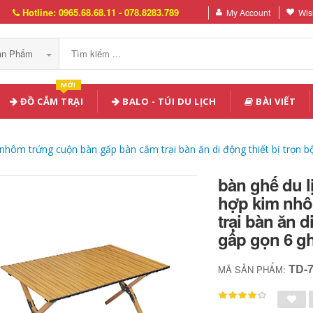
Hotline: 0965.68.68.11 - 078.8283.789
My Account
Wish
Sản Phẩm
MỚI
ĐỒ CẮM TRẠI
BALO - TÚI DU LỊCH
BÀI VIẾT
 nhôm trứng cuộn bàn gấp bàn cắm trại bàn ăn di động thiết bị trọn 
bàn ghế du l
hợp kim nhô
trại bàn ăn d
gấp gọn 6 g
TD-
MÃ SẢN PHẨM: