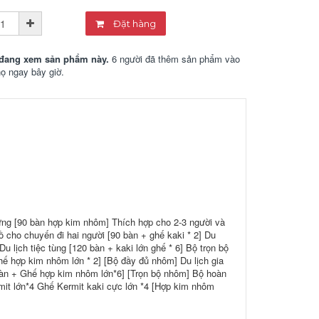
Đặt hàng
đang xem sản phẩm này.
6 người đã thêm sản phẩm vào
họ ngay bây giờ.
ựng [90 bàn hợp kim nhôm] Thích hợp cho 2-3 người và
 cho chuyến đi hai người [90 bàn + ghế kaki * 2] Du
 Du lịch tiệc tùng [120 bàn + kaki lớn ghế * 6] Bộ trọn bộ
ghế hợp kim nhôm lớn * 2] [Bộ đầy đủ nhôm] Du lịch gia
 bàn + Ghế hợp kim nhôm lớn*6] [Trọn bộ nhôm] Bộ hoàn
rmit lớn*4 Ghế Kermit kaki cực lớn *4 [Hợp kim nhôm