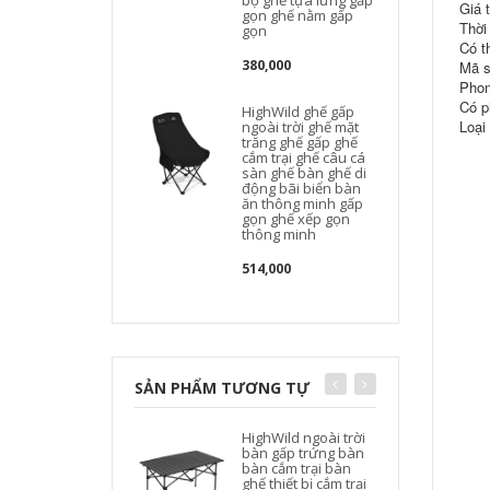
bộ ghế tựa lưng gấp
Giá 
gọn ghế nằm gấp
Thời
gọn
Có t
380,000
Mã s
Phon
Có p
HighWild ghế gấp
Loại
ngoài trời ghế mặt
trăng ghế gấp ghế
cắm trại ghế câu cá
sàn ghế bàn ghế di
động bãi biển bàn
ăn thông minh gấp
gọn ghế xếp gọn
thông minh
514,000
SẢN PHẨM TƯƠNG TỰ
HighWild ngoài trời
bàn gấp trứng bàn
bàn cắm trại bàn
ghế thiết bị cắm trại