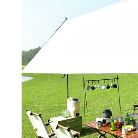
bàn di động bàn
bàn trứng cuộn,
cắm trại dã ngoại Bộ
bàn cắm trại, trọn
bàn ghế cắm trại
bộ trang thiết bị vật
cung cấp thiết bị ghế
dụng bàn ghế gấp
cao gấp gọn ghế
bàn ghế ăn gấp gọn
gấp gọn
365,000
426,000
bộ bàn ăn 4 ghế gấp
ghế gấp gọn Bàn
gọn Ngoài Trời Ghế
ghế xếp ngoài trời
Gấp Di Động Cắm
ã ngoại, thiết bị và
Trại Dã Ngoại Câu
vật dụng cắm trại
Cá Ghế Sinh Viên
ngoài trời, bàn cuộn
Nghệ Thuật Băng
trứng gấp hợp kim
Ghế Dự Bị Siêu Nhẹ
nhôm di động ghế
Gấp Pony Phân bàn
sofa gấp gọn bàn
ăn gỗ gấp gọn bàn
ăn gấp gọn
ăn gỗ gấp gọn
427,000
214,000
Urban Wave Bàn
bàn ghế du lịch Bàn
Ghế Gấp Ngoài Trời
ghế gấp ngoài trời
Hoàn Toàn Bằng
nhôm di động trứng
Nhôm Dã Ngoại BBQ
cuộn bàn cắm trại
Nhẹ Bàn Nhỏ Thiết
dã ngoại bàn nướng
Bị Cắm Trại Tour Tự
thiết bị QF bộ bàn
Lái Xe ghế gấp gọn
ăn gấp gọn 6 ghế bộ
bộ bàn ghế an
bàn ghế ăn cơm gấp
thông minh
gọn