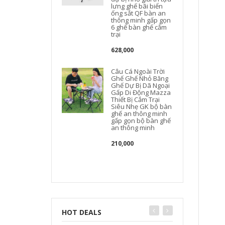
lưng ghế bãi biển
ống sắt QF bàn an
thông minh gấp gọn
6 ghế bàn ghế cắm
trại
628,000
Câu Cá Ngoài Trời
Ghế Ghế Nhỏ Băng
Ghế Dự Bị Dã Ngoại
Gấp Di Động Mazza
Thiết Bị Cắm Trại
Siêu Nhẹ GK bộ bàn
ghế an thông minh
gấp gọn bộ bàn ghế
an thông minh
210,000
HOT DEALS