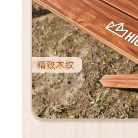
Ghế xếp ngoài trời,
Ghế Gấp Di Động
ghế gấp di động,
Thiết Bị Đánh Cá
ghế tựa nhỏ sinh
Ghế Phân Nghệ Sĩ
viên nghệ thuật
Phác Thảo Ghế Gấp
Mazar, ghế cắm trại
ghế ngủ gấp gọn
siêu nhẹ, ghế câu cá
bàn ghế dã ngoại
bàn ghế du lịch ghế
gấp gọn
289,000
289,000
Đô Thị Sóng Ghế
Gấp Ngoài Trời Di
ghế gấp gọn Đô Thị
Động Giải Trí Cắm
Sóng Ghế Gấp
Trại Ghế Gỗ Chắc
Ngoài Trời Cắm Trại
Chắn Siêu Nhẹ
Gấp Di Động Phân
Trăng Bướm Ghế
Xếp Hàng Hiện Vật
bàn ghế gấp gọn
Câu Cá Pony Băng
bàn ghế ăn gấp gọn
Ghế Dự Bị bộ bàn
ghế ăn cơm gấp gọn
724,000
ghế gấp gọn
281,000