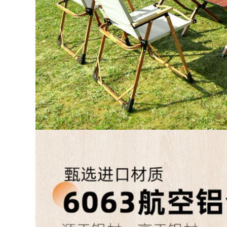
449,000
507,000
bộ bàn ghế ăn cơm
Đô Thị Sóng Cắm
gấp gọn Đô Thị
Trại Ngoài Trời
Sóng Ghế Gấp
Hoang Dã Câu Cá
Ngoài Trời Cắm Trại
Nền Tảng Câu Cá
Ghế Ghế Trung Thu
Tựa Lưng Ghế Câu
Bãi Biển Ghế Di
Cá Siêu Nhẹ Mọi Địa
Động Mazar Ghế
Hình Maza Gấp Câu
Xếp Câu Cá Phân
Cá Ghế ghế nằm
bộ bàn ghế gấp gọn
gấp gọn ghế tựa
thông minh bộ bàn
lưng gấp gọn
ăn gấp gọn
281,000
535,000
bộ bàn ghế học sinh
Đô Thị Sóng Ghế
gấp gọn Bàn ghế
Gấp Ngoài Trời
xếp ngoài trời cắm
Kermit Ghế Di Động
trại dã ngoại cắm
Cắm Trại Lưng Ghế
trại thiết bị cung cấp
Dã Ngoại Câu Cá
xe di động du lịch tự
Phân Bãi Biển Ghế
lái gỗ nguyên khối
bộ bàn ghế học sinh
bàn cuộn trứng bộ
gấp gọn bộ bàn ăn
bàn ghế gấp gọn
gấp gọn 6 ghế
ghế xếp gọn thông
minh
451,000
1,766,000
ghế tựa lưng gấp
gọn Đô Thị Sóng
ghế sofa gấp gọn
Ghế Gấp Ngoài Trời
Bàn gấp ngoài trời
Di Động Dã Ngoại
gấp gọn bàn cắm