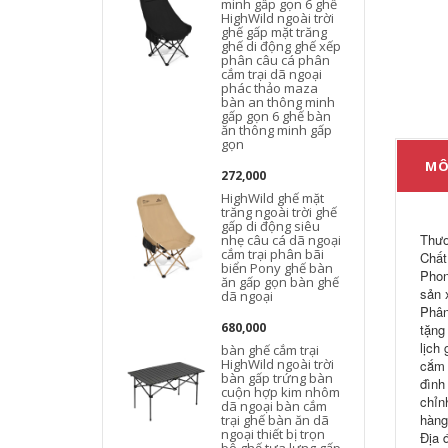
minh gấp gọn 6 ghế
HighWild ngoài trời
ghế gấp mặt trăng
ghế di động ghế xếp
phân câu cá phân
cắm trại dã ngoại
phác thảo maza
bàn an thông minh
gấp gọn 6 ghế bàn
ăn thông minh gấp
gọn
MÔ
272,000
HighWild ghế mặt
trăng ngoài trời ghế
gấp di động siêu
Thươ
nhẹ câu cá dã ngoại
cắm trại phân bãi
Chất
biển Pony ghế bàn
Phon
ăn gấp gọn bàn ghế
sản 
dã ngoại
Phân
680,000
tặng
lịch 
bàn ghế cắm trại
HighWild ngoài trời
cắm 
bàn gấp trứng bàn
đình
cuộn hợp kim nhôm
chỉn
dã ngoại bàn cắm
hàng
trại ghế bàn ăn dã
ngoại thiết bị trọn
Địa 