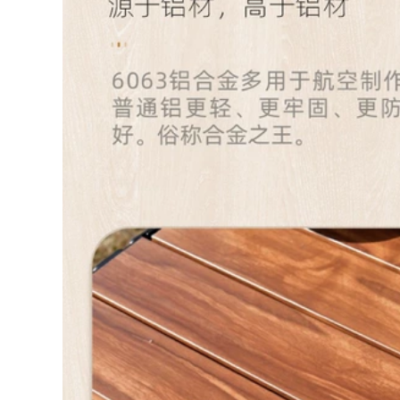
Kermit Ghế Siêu
trại di động Bộ bàn
Nhẹ Câu Cá Cắm
ghế dã ngoại cung
Trại Cung Cấp Thiết
cấp thiết bị bàn
Bị Ghế bàn ghế du
trứng cuộn hợp kim
lịch bàn ghế gấp
nhôm ghế gấp gọn
thông minh
bàn ghế gấp gọn
369,000
374,000
bộ bàn ghế gấp gọn
Ghế gấp ngoài trời,
Ngoài Trời Bàn Gấp
ghế mặt trăng siêu
Di Động Cắm Trại
nhẹ di động, ghế
Bàn Dã Ngoại Bộ
câu cá cắm trại, ghế
Bàn Ghế Cắm Trại
thư giãn dã ngoại,
Hoàn Chỉnh Thiết Bị
cắm trại Maza nhỏ
Tiếp Liệu Trứng
ghế gấp gọn ghế
Cuộn Bàn CS ghế
cao gấp gọn
sofa gấp gọn ghế
cao gấp gọn
446,000
Ngoài Trời Di Động
438,000
Bàn Gấp Trứng Bàn
Ghế xếp ngoài trời
Gian Hàng Cắm Trại
Ghế Kermit ghế cắm
Giải Trí Dã Ngoại
rại ngoài trời ghế
Bàn Ghế Đa Năng
gấp di động bãi biển
Thiết Bị Hoàn Chỉnh
ghế siêu nhẹ câu cá
Bàn bàn ghế gấp
phân ghế xếp gọn
ghế gấp gọn
thông minh bàn ăn
gấp gọn
363,000
ghế nằm gấp gọn Đô
495,000
Thị Sóng Ngoài Trời