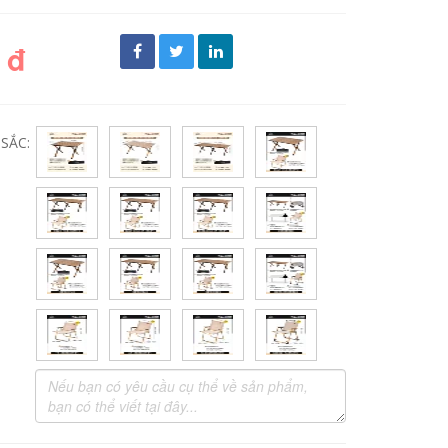
 đ
SẮC: