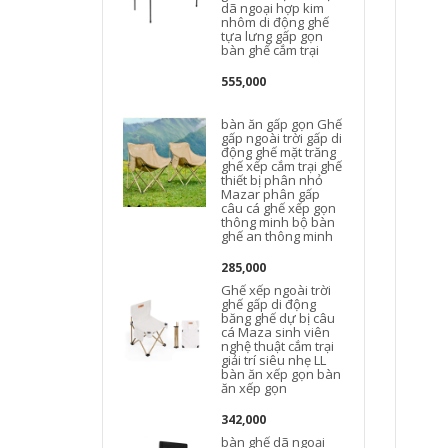
dã ngoại hợp kim
nhôm di động ghế
tựa lưng gấp gọn
bàn ghế cắm trại
555,000
bàn ăn gấp gọn Ghế
gấp ngoài trời gấp di
động ghế mặt trăng
ghế xếp cắm trại ghế
thiết bị phân nhỏ
d
Mazar phân gấp
câu cá ghế xếp gọn
thông minh bộ bàn
ghế an thông minh
285,000
Ghế xếp ngoài trời
ghế gấp di động
băng ghế dự bị câu
cá Maza sinh viên
nghệ thuật cắm trại
giải trí siêu nhẹ LL
bàn ăn xếp gọn bàn
ăn xếp gọn
342,000
bàn ghế dã ngoại