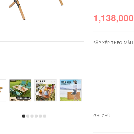
1,138,000
SẮP XẾP THEO MÀU 
bộ bàn ghế gấp gọn
HighWild cắm trại
thông minh
bàn ghế bộ trứng
HighWild Trứng
cuộn ngoài trời bàn
Cuộn Bàn Cắm Trại
gấp di động hợp kim
goài Trời Thiết Bị
nhôm dã ngoại tiếp
Cung Cấp Bàn Ghế
liệu siêu nhẹ bàn an
Dã Ngoại Gấp Di
thông minh gấp gọn
Động Trọn Bộ Hợp
6 ghế bàn ăn gấp
Kim Nhôm Nhỏ bàn
gọn 6 ghế
GHI CHÚ
ăn xếp gọn bộ bàn
ăn gấp gọn 6 ghế
644,000
555,000