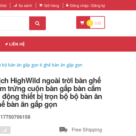
list
So sánh
Giỏ hàng
Đăng nhập / Đăng ký
0
0
Đ
LIÊN HỆ
bộ bộ bàn ăn gấp gọn 6 ghế bàn ăn gấp gọn
ịch HighWild ngoài trời bàn ghế
m trứng cuộn bàn gấp bàn cắm
i động thiết bị trọn bộ bộ bàn ăn
hế bàn ăn gấp gọn
717750706158
Free Shipping