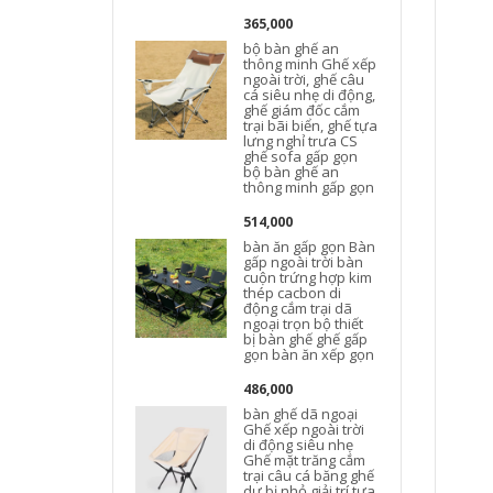
365,000
bộ bàn ghế an
thông minh Ghế xếp
ngoài trời, ghế câu
cá siêu nhẹ di động,
ghế giám đốc cắm
trại bãi biển, ghế tựa
lưng nghỉ trưa CS
ghế sofa gấp gọn
bộ bàn ghế an
thông minh gấp gọn
514,000
bàn ăn gấp gọn Bàn
gấp ngoài trời bàn
cuộn trứng hợp kim
thép cacbon di
động cắm trại dã
ngoại trọn bộ thiết
bị bàn ghế ghế gấp
gọn bàn ăn xếp gọn
t
486,000
bàn ghế dã ngoại
Ghế xếp ngoài trời
di động siêu nhẹ
Ghế mặt trăng cắm
trại câu cá băng ghế
dự bị nhỏ giải trí tựa