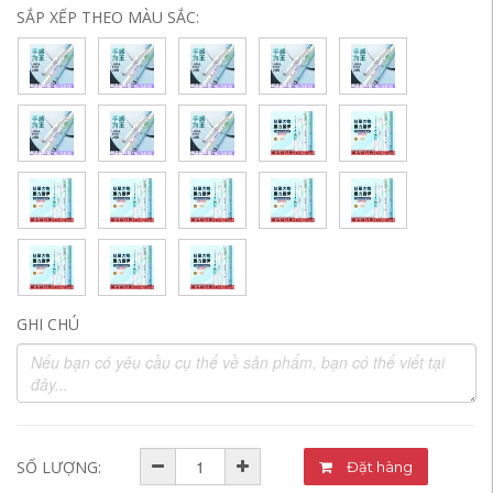
SẮP XẾP THEO MÀU SẮC:
GHI CHÚ
SỐ LƯỢNG:
Đặt hàng