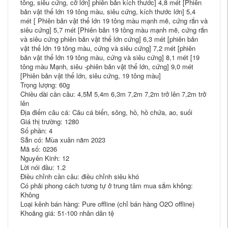
tông, siêu cứng, cỡ lớn] phiên bản kích thước] 4,8 mét [Phiên
bản vật thể lớn 19 tông màu, siêu cứng, kích thước lớn] 5,4
mét [ Phiên bản vật thể lớn 19 tông màu mạnh mẽ, cứng rắn và
siêu cứng] 5,7 mét [Phiên bản 19 tông màu mạnh mẽ, cứng rắn
và siêu cứng phiên bản vật thể lớn cứng] 6,3 ​​mét [phiên bản
vật thể lớn 19 tông màu, cứng và siêu cứng] 7,2 mét [phiên
bản vật thể lớn 19 tông màu, cứng và siêu cứng] 8,1 mét [19
tông màu Mạnh, siêu -phiên bản vật thể lớn, cứng] 9,0 mét
[Phiên bản vật thể lớn, siêu cứng, 19 tông màu]
Trọng lượng: 60g
Chiều dài cần câu: 4,5M 5,4m 6,3m 7,2m 7,2m trở lên 7,2m trở
lên
Địa điểm câu cá: Câu cá biển, sông, hồ, hồ chứa, ao, suối
Giá thị trường: 1280
Số phần: 4
Sẵn có: Mùa xuân năm 2023
Mã số: 0236
Nguyên Kinh: 12
Lời nói đầu: 1.2
Điều chỉnh cần câu: điều chỉnh siêu khó
Có phải phong cách tương tự ở trung tâm mua sắm không:
Không
Loại kênh bán hàng: Pure offline (chỉ bán hàng O2O offline)
Khoảng giá: 51-100 nhân dân tệ