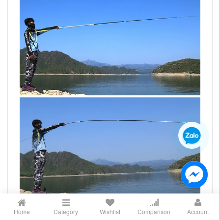
Home
Category
Wishlist
Comparison
Account