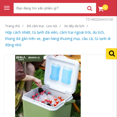
0
Toggle
navigation
TD-683229403192
Trang chủ
Đồ cắm trại - Leo núi
Xe đẩy du lịch
Hộp cách nhiệt, tủ lạnh đá viên, cắm trại ngoài trời, du lịch,
thùng đá gắn trên xe, gian hàng thương mại, câu cá, tủ lạnh di
động nhỏ