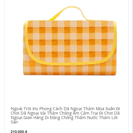
Ngoài Trời Ins Phong Cách Dã Ngoại Thảm Mùa Xuân Đi
lề
Chơi Dã Ngoại Vải Thảm Chống Ẩm Cắm Trại Đi Chơi Dã
tự
Ngoại Gian Hàng Di Động Chống Thấm Nước Thảm Lót
ke
Sàn
91
210,000 đ