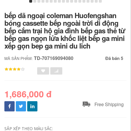
bếp dã ngoại coleman Huofengshan
bóng cassette bếp ngoài trời di động
bếp cắm trại hộ gia đình bếp gas thẻ từ
bếp gas ngọn lửa khốc liệt bếp ga mini
xếp gọn bep ga mini du lich
TD-707169094080
Đã bán 5
MÃ SẢN PHẨM:
1,686,000 đ
Free Shipping
SẮP XẾP THEO MÀU SẮC: