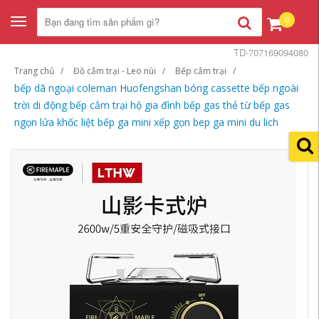
0
Toggle
navigation
TD-707169094080
Trang chủ
Đồ cắm trại - Leo núi
Bếp cắm trại
bếp dã ngoại coleman Huofengshan bóng cassette bếp ngoài
trời di động bếp cắm trại hộ gia đình bếp gas thẻ từ bếp gas
ngọn lửa khốc liệt bếp ga mini xếp gọn bep ga mini du lich