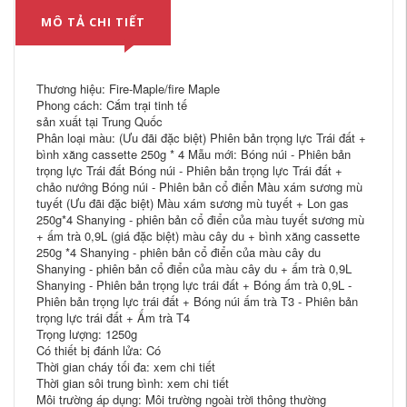
MÔ TẢ CHI TIẾT
Thương hiệu: Fire-Maple/fire Maple
Phong cách: Cắm trại tinh tế
sản xuất tại Trung Quốc
Phân loại màu: (Ưu đãi đặc biệt) Phiên bản trọng lực Trái đất +
bình xăng cassette 250g * 4 Mẫu mới: Bóng núi - Phiên bản
trọng lực Trái đất Bóng núi - Phiên bản trọng lực Trái đất +
chảo nướng Bóng núi - Phiên bản cổ điển Màu xám sương mù
tuyết (Ưu đãi đặc biệt) Màu xám sương mù tuyết + Lon gas
250g*4 Shanying - phiên bản cổ điển của màu tuyết sương mù
+ ấm trà 0,9L (giá đặc biệt) màu cây du + bình xăng cassette
250g *4 Shanying - phiên bản cổ điển của màu cây du
Shanying - phiên bản cổ điển của màu cây du + ấm trà 0,9L
Shanying - Phiên bản trọng lực trái đất + Bóng ấm trà 0,9L -
Phiên bản trọng lực trái đất + Bóng núi ấm trà T3 - Phiên bản
trọng lực trái đất + Ấm trà T4
Trọng lượng: 1250g
Có thiết bị đánh lửa: Có
Thời gian cháy tối đa: xem chi tiết
Thời gian sôi trung bình: xem chi tiết
Môi trường áp dụng: Môi trường ngoài trời thông thường