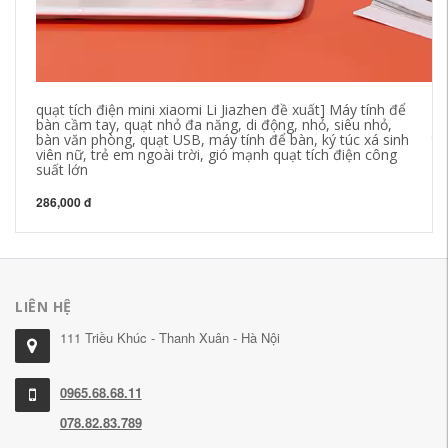
quạt tích điện mini xiaomi Li Jiazhen đề xuất] Máy tính để
Tủ
bàn cầm tay, quạt nhỏ đa năng, di động, nhỏ, siêu nhỏ,
xá
bàn văn phòng, quạt USB, máy tính để bàn, ký túc xá sinh
tủ
viên nữ, trẻ em ngoài trời, gió mạnh quạt tích điện công
suất lớn
97
286,000 đ
LIÊN HỆ
111 Triều Khúc - Thanh Xuân - Hà Nội
0965.68.68.11
078.82.83.789