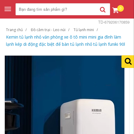
0
Toggle
navigation
TD-679206170859
Trang chủ
Đồ cắm trại - Leo núi
Tủ lạnh mini
Kemin tủ lạnh nhỏ văn phòng xe ô tô mini mini gia đình làm
lạnh kép di động đặc biệt để bàn tủ lạnh nhỏ tủ lạnh funiki 90l