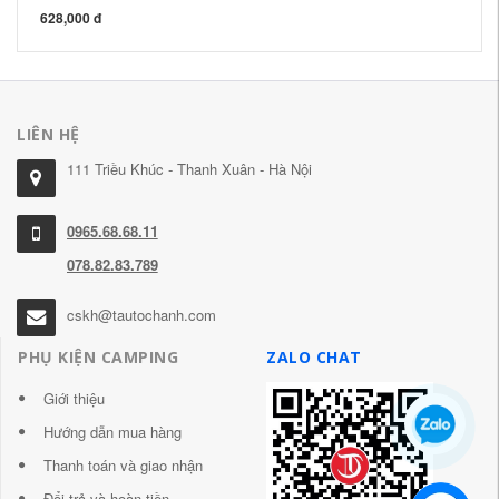
628,000 đ
44
LIÊN HỆ
111 Triều Khúc - Thanh Xuân - Hà Nội
0965.68.68.11
078.82.83.789
cskh@tautochanh.com
PHỤ KIỆN CAMPING
ZALO CHAT
Giới thiệu
Hướng dẫn mua hàng
Thanh toán và giao nhận
Đổi trả và hoàn tiền