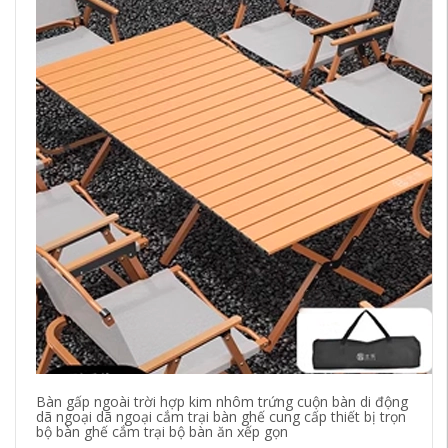
Bàn gấp ngoài trời hợp kim nhôm trứng cuộn bàn di động
Ur
dã ngoại dã ngoại cắm trại bàn ghế cung cấp thiết bị trọn
Gh
bộ bàn ghế cắm trại bộ bàn ăn xếp gọn
CS