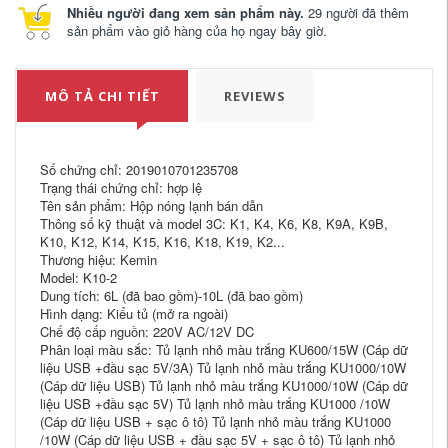
Nhiều người đang xem sản phẩm này.
29 người đã thêm
sản phẩm vào giỏ hàng của họ ngay bây giờ.
MÔ TẢ CHI TIẾT
REVIEWS
Số chứng chỉ: 2019010701235708
Trạng thái chứng chỉ: hợp lệ
Tên sản phẩm: Hộp nóng lạnh bán dẫn
Thông số kỹ thuật và model 3C: K1, K4, K6, K8, K9A, K9B,
K10, K12, K14, K15, K16, K18, K19, K2...
Thương hiệu: Kemin
Model: K10-2
Dung tích: 6L (đã bao gồm)-10L (đã bao gồm)
Hình dạng: Kiểu tủ (mở ra ngoài)
Chế độ cấp nguồn: 220V AC/12V DC
Phân loại màu sắc: Tủ lạnh nhỏ màu trắng KU600/15W (Cáp dữ
liệu USB +đầu sạc 5V/3A) Tủ lạnh nhỏ màu trắng KU1000/10W
(Cáp dữ liệu USB) Tủ lạnh nhỏ màu trắng KU1000/10W (Cáp dữ
liệu USB +đầu sạc 5V) Tủ lạnh nhỏ màu trắng KU1000 /10W
(Cáp dữ liệu USB + sạc ô tô) Tủ lạnh nhỏ màu trắng KU1000
/10W (Cáp dữ liệu USB + đầu sạc 5V + sạc ô tô) Tủ lạnh nhỏ