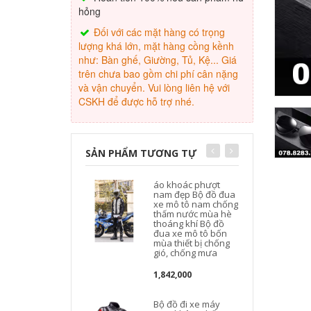
hỏng
Đối với các mặt hàng có trọng
lượng khá lớn, mặt hàng cồng kềnh
như: Bàn ghế, Giường, Tủ, Kệ... Giá
trên chưa bao gồm chi phí cân nặng
và vận chuyển. Vui lòng liên hệ với
CSKH để được hỗ trợ nhé.
SẢN PHẨM TƯƠNG TỰ
áo khoác phượt
nam đẹp Bộ đồ đua
xe mô tô nam chống
thấm nước mùa hè
thoáng khí Bộ đồ
đua xe mô tô bốn
mùa thiết bị chống
gió, chống mưa
1,842,000
Bộ đồ đi xe máy