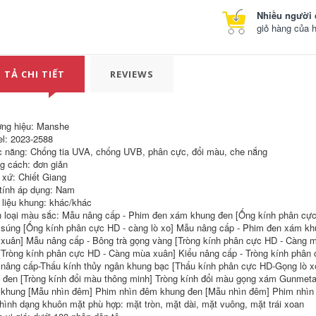
áo khoác đi moto
Quần chống rơi xe
Nhiều người 
máy, quần áo giáp
găng tay dã ngoại
giỏ hàng của 
địa hình, quần đi xe
Găng tay sưởi điện
máy, đồ bảo hộ, bộ
xe máy, chống gió
áo giáp, quần lái xe
và chống thấm
kính chắn gió cho
nước, mùa đông
nam áo dạ quang đi
cộng với nhung để
 TẢ CHI TIẾT
REVIEWS
phượt quần áo đi
giữ ấm, xe máy nam
phượt nam
và nữ, sưởi ấm cổ
điển và chống lạnh
găng tay xe máy
590,000
chống nước mùa
ng hiệu: Manshe
dụng cụ bó đầu gối
đông jack wolfskin
l: 2023-2588
Bảo vệ đầu gối xe
bao tay chống nắng
máy, thiết bị bảo vệ
 năng: Chống tia UVA, chống UVB, phân cực, đổi màu, che nắng
đi phượt
xe máy, bảo vệ
g cách: đơn giản
khuỷu tay chống
2,182,000
 xứ: Chiết Giang
ngã khi lái xe, bảo
 tính áp dụng: Nam
vệ chân người lái,
găng tay monster
đạp xe điện cho
cụt ngón Găng Tay
 liệu khung: khác/khác
nam và nữ, chống
Xe Máy Đi Xe Máy
 loại màu sắc: Mẫu nâng cấp - Phim đen xám khung đen [Ống kính phân cực
gió và giữ ấm băng
Sợi Carbon Chống
súng [Ống kính phân cực HD - càng lò xo] Mẫu nâng cấp - Phim đen xám khun
bảo vệ khuỷu tay
Rơi Xe Máy Tất Cả
dụng cụ bó đầu gối
Các Mùa Chống Gió
xuân] Mẫu nâng cấp - Bông trà gọng vàng [Tròng kính phân cực HD - Càng
Da Full Ngón Đua Xe
[Tròng kính phân cực HD - Càng mùa xuân] Kiểu nâng cấp - Tròng kính phân 
Retro Rider Thiết Bị
760,000
nâng cấp-Thấu kính thủy ngân khung bạc [Thấu kính phân cực HD-Gọng lò xo]
găng tay xe máy
Miếng đệm đầu gối
 đen [Tròng kính đổi màu thông minh] Tròng kính đổi màu gọng xám Gunmetal 
găng tay monster
xe máy Speedlite
cụt ngón
khung [Mẫu nhìn đêm] Phim nhìn đêm khung đen [Mẫu nhìn đêm] Phim nhì
Miếng đệm khuỷu
hình dạng khuôn mặt phù hợp: mặt tròn, mặt dài, mặt vuông, mặt trái xoan
tay và miếng đệm
1,132,000