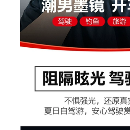
to Quần áo bảo
 áo chống gió đi
i
0.000 đ