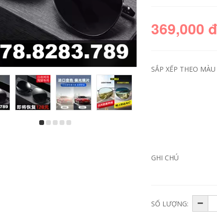
369,000 
SẮP XẾP THEO MÀU 
áo bảo hộ phượt
Găng tay da đi xe
Quần áo đi xe đạp
máy cho nam và nữ,
mùa đông xe máy
thiết bị mô tô cổ
nam chống gió và
điển chống rơi bằng
ấm áp cho cả mùa
sợi carbon, chống
GHI CHÚ
xe máy retro cuộc
gió mùa đông, ấm
biểu tình quần áo
áp và chống thấm
nữ chống thấm
nước găng tay đi
nước chống lạnh
phượt chống nước
găng tay monster
cụt ngón
1,632,000
SỐ LƯỢNG:
892,000