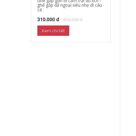
Ghế gấp gọn đi cắm trại du lịch -
áo khoác đi mo
ghế gấp dã ngoại siêu nhẹ đi câu
hộ xe máy, quần
cá
phượt đường dà
310.000 đ
680.000 đ
450.000 đ
72
Xem chi tiết
Xem chi tiết