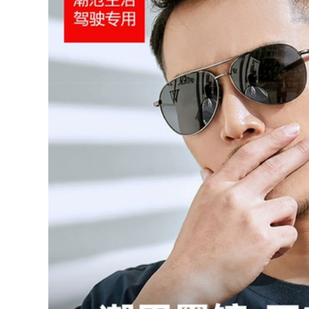
ứng găng tay đi
phượt găng tay đèn
pin led
1,012,000