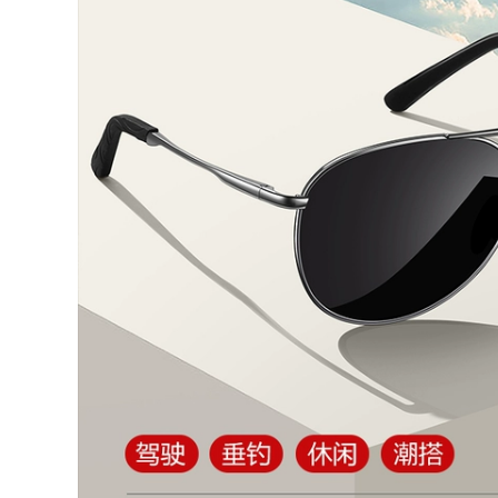
nước, chống lạnh và
Nam Lái Xe Bằng Sợi
ấm áp găng tay nam
Carbon Thiết Bị Đua
nữ hở hai ngón
Xe Nữ Retro Off-
găng tay phượt
Road Da Thật Chính
chính hãng
Hãng Da Chống Gió
găng tay đi phượt
chính hãng găng tay
852,000
đi phượt xe máy
găng tay đèn pin led
Găng tay xe máy
892,000
nửa ngón phong
cách retro đi xe mô
găng tay moto đi
tô sợi carbon mọi
phượt Găng tay đi
mùa chống gió mùa
xe máy, chống gió
đông và chống lạnh
và chống rơi, trang
cho nam và nữ găng
bị xe máy mọi mùa
tay đi phượt chính
cho tay đua nam và
hãng găng tay du
nữ, đua xe địa hình,
ịch
màn hình cảm ứng
toàn ngón tay găng
tay đi phượt xe máy
720,000
găng tay phượt
găng tay dã ngoại
Găng tay xe máy
760,000
Speedlite đi xe mô
tô chống rơi kính
Găng Tay Nửa Ngón
chắn gió địa hình
Xe Máy, Da Thật,
kiểu cổ điển dành
Phong Cách Retro,
cho tay đua nam và
Chống Gió Cho Nam
nữ toàn ngón tay
Nữ Đi Xe Máy Địa
chống gió tất cả các
Hình Sợi Carbon
mùa găng tay đèn
Chống Rơi Bảo Vệ