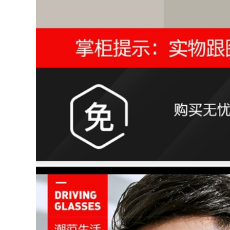
pin led găng tay đi
Gió Bốn Mùa găng
phượt chính hãng
tay cụt ngón
blackhawk găng tay
monster cụt ngón
760,000
Găng tay đi xe máy,
720,000
hiết bị lái xe mô tô
cổ điển chống gió và
găng tay chống
chống rơi mọi mùa
thấm nước Găng tay
cho nam và nữ,
đi xe máy dành cho
chống gió, màn hình
nam, cộng với chất
cảm ứng trọn ngón
liệu nhung, chống
tay găng tay scoyco
gió, chống lạnh và
cụt ngón găng tay
ấm áp, dành cho
dã ngoại
người đi xe máy địa
hình, thiết bị đua xe
chống thấm nước và
760,000
chống rơi găng tay
phượt xe máy găng
tay du lịch
Găng Tay Đi Xe Máy
Da Thật Chính Hãng
Da Retro Mùa Đông
1,602,000
Nhung Chống Gió
Xe Máy Chống Nước
Màn Hình Cảm Ứng
Găng tay xe máy,
Rider Ấm Thiết Bị
thiết bị đi địa hình
găng tay phượt thủ
nửa ngón bằng da
găng tay cụt ngón
thật, xe máy plus
blackhawk
nhung, ấm áp,
chống gió, chống
rơi, chống thấm
1,252,000
nước, màn hình cảm