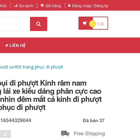
list
So sánh
Giỏ hàng
Đăng nhập / Đăng ký
0
0
Đ
LIÊN HỆ
hượt uv400 trang phục đi phượt
bụi đi phượt Kính râm nam
lái xe kiểu dáng phân cực cao
nhìn đêm mắt cá kính đi phượt
phục đi phượt
716544329044
Đã bán 37
Free Shipping