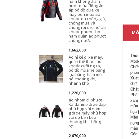
nam không thấm
nước mùa đông ấm
áp bộ đồ đua xe
máy bốn mùa áo
khoác da chống gió,
chống mưa và
chống rơi cho nữ áo
khoác phượt cho
MÔ
nam quần áo phượt
chống nước
1,662,000
Thươ
Áo nỉ kẻ đi xe máy,
Mode
quần thể thao, áo
khoác cưỡi ngựa,
Chức
bộ đồ mùa hè bằng
phon
lụa băng thấm mồ
Xuất
hôi thoáng khí,
nhanh khô
Giới
Chất
1,220,000
Phân
áo nhóm đi phượt
xám 
Kaidanmo đi xe đạp
mùa 
phù hợp với nam
bạc 
giới xe máy phù hợp
Mẫu 
với độ bền kéo
thoáng khí chống
gọng
rơi
màu 
Các 
2,670,000