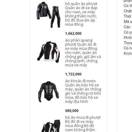
phạm
bộ quần áo phượt
Có t
Quần áo đi xe đạp
Chất
cho nam, xe máy
không thấm nước,
Thời
bộ đồ đua ấm áp
Mã s
mùa đông
Các 
Có p
1,662,000
Hình
áo phản quang
Trọn
phượt Quần áo đi
Có h
xe máy mùa đông
cho nam, quần áo
Kích
chống gió, giữ ấm và
chống lạnh, chống
mưa xe máy
1,722,000
áo khoác đi moto
Quần áo bảo hộ xe
máy, quần áo chống
gió và chống rơi bốn
mùa, đồ bảo hộ xe
máy địa hình
680,000
bộ áo mưa đi phượt
Bộ đồ đi xe máy
mùa đông Bộ đồ
c
nam không thấm