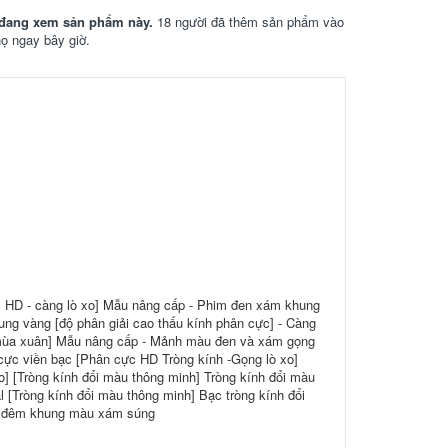
đang xem sản phẩm này.
18 người đã thêm sản phẩm vào
họ ngay bây giờ.
 HD - càng lò xo] Mẫu nâng cấp - Phim đen xám khung
g vàng [độ phân giải cao thấu kính phân cực] - Càng
 mùa xuân] Mẫu nâng cấp - Mảnh màu đen và xám gọng
cực viền bạc [Phân cực HD Tròng kính -Gọng lò xo]
 [Tròng kính đổi màu thông minh] Tròng kính đổi màu
[Tròng kính đổi màu thông minh] Bạc tròng kính đổi
n đêm khung màu xám súng