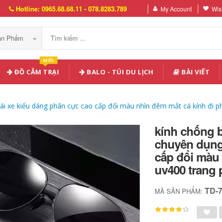
Hotline: 0965.68.68.11 - 078.8283.789
My Account
Wish
Sản Phẩm
MỚI
ĐỒ CẮM TRẠI
BALO - TÚI DU LỊCH
BÀI VIẾT
ái xe kiểu dáng phân cực cao cấp đổi màu nhìn đêm mắt cá kính đi p
kính chống 
chuyên dụng 
cấp đổi màu 
uv400 trang 
TD-
MÃ SẢN PHẨM: