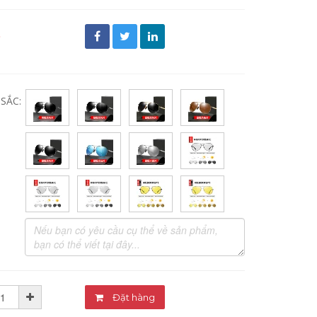
đ
SẮC:
Đặt hàng