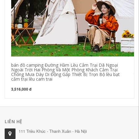
bán đồ camping Đường Hầm Lều Cắm Trại Dã Ngoại
Th
Ngoài Trời Hai Phòng Và Một Phòng Khách Cắm Trại
bi
Chống Mưa Dày Di Động Gấp Thiết Bị Trọn Bộ lều bạt
th
cắm trại lêu cam trai
21
3,516,000 đ
LIÊN HỆ
111 Triều Khúc - Thanh Xuân - Hà Nội