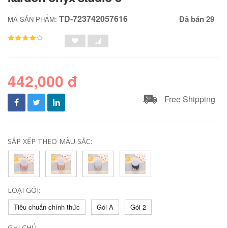
TD-723742057616
Đã bán 29
MÃ SẢN PHẨM:
442,000 đ
Free Shipping
SẮP XẾP THEO MÀU SẮC:
LOẠI GÓI:
Tiêu chuẩn chính thức
Gói A
Gói 2
GHI CHÚ