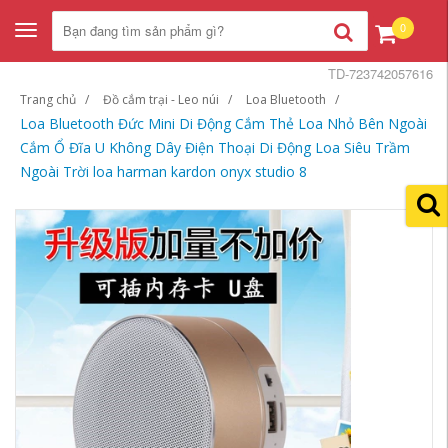
0
Toggle
navigation
TD-723742057616
Trang chủ
Đồ cắm trại - Leo núi
Loa Bluetooth
Loa Bluetooth Đức Mini Di Động Cắm Thẻ Loa Nhỏ Bên Ngoài
Cắm Ổ Đĩa U Không Dây Điện Thoại Di Động Loa Siêu Trầm
Ngoài Trời loa harman kardon onyx studio 8