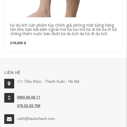
20
mu
3,
túi du lich Sản phẩm tùy chỉnh giải phóng mặt bằng hàng
tồn kho bán bãi biển ngoài trời túi lưu trữ túi đi bè ba lô túi
chống thấm nước bán đuôi túi du lịch da túi đi du lịch
219,000 đ
LIÊN HỆ
111 Triều Khúc - Thanh Xuân - Hà Nội
0965.68.68.11
078.82.83.789
cskh@tautochanh.com