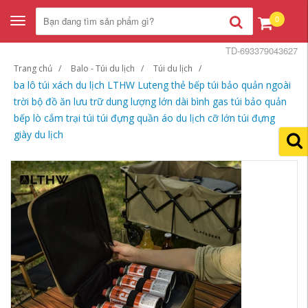
0
Toggle
navigation
TD-693379043627
Trang chủ
Balo - Túi du lịch
Túi du lịch
ba lô túi xách du lịch LTHW Luteng thẻ bếp túi bảo quản ngoài
trời bộ đồ ăn lưu trữ dung lượng lớn dài bình gas túi bảo quản
bếp lò cắm trại túi túi đựng quần áo du lịch cỡ lớn túi đựng
giày du lịch