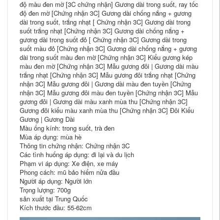
độ màu đen mờ [3C chứng nhận] Gương dài trong suốt, ray tốc
độ đen mờ [Chứng nhận 3C] Gương dài chống nắng + gương
dài trong suốt, trắng nhạt [ Chứng nhận 3C] Gương dài trong
suốt trắng nhạt [Chứng nhận 3C] Gương dài chống nắng +
gương dài trong suốt đỏ [ Chứng nhận 3C] Gương dài trong
suốt màu đỏ [Chứng nhận 3C] Gương dài chống nắng + gương
dài trong suốt màu đen mờ [Chứng nhận 3C] Kiểu gương kép
màu đen mờ [Chứng nhận 3C] Mẫu gương đôi | Gương dài màu
trắng nhạt [Chứng nhận 3C] Mẫu gương đôi trắng nhạt [Chứng
nhận 3C] Mẫu gương đôi | Gương dài màu đen tuyền [Chứng
nhận 3C] Mẫu gương đôi màu đen tuyền [Chứng nhận 3C] Mẫu
gương đôi | Gương dài màu xanh mùa thu [Chứng nhận 3C]
Gương đôi kiểu màu xanh mùa thu [Chứng nhận 3C] Đôi Kiểu
Gương | Gương Dài
Màu ống kính: trong suốt, trà đen
Mùa áp dụng: mùa hè
Thông tin chứng nhận: Chứng nhận 3C
Các tình huống áp dụng: đi lại và du lịch
Phạm vi áp dụng: Xe điện, xe máy
Phong cách: mũ bảo hiểm nửa đầu
Người áp dụng: Người lớn
Trọng lượng: 700g
sản xuất tại Trung Quốc
Kích thước đầu: 55-62cm