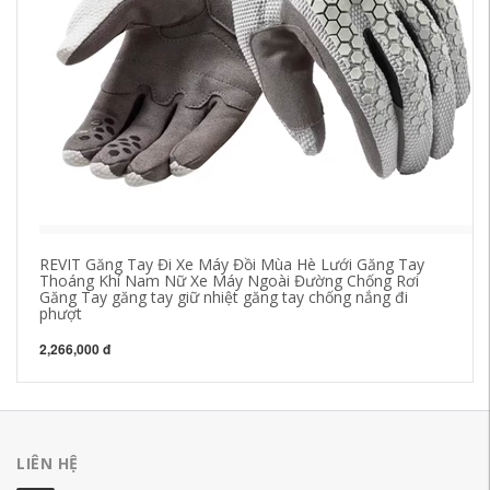
REVIT Găng Tay Đi Xe Máy Đồi Mùa Hè Lưới Găng Tay
Va
Thoáng Khí Nam Nữ Xe Máy Ngoài Đường Chống Rơi
bá
Găng Tay găng tay giữ nhiệt găng tay chống nắng đi
26
phượt
89
2,266,000 đ
LIÊN HỆ