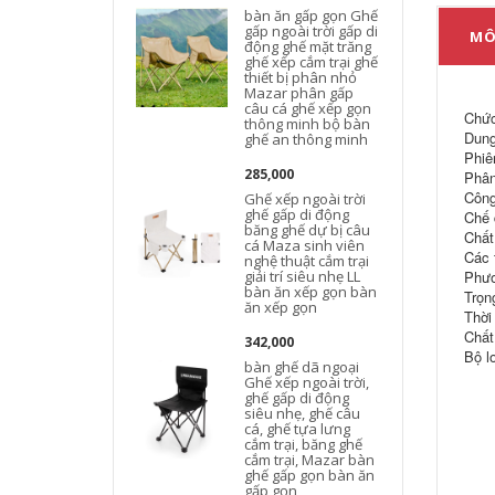
bàn ăn gấp gọn Ghế
gấp ngoài trời gấp di
MÔ
động ghế mặt trăng
ghế xếp cắm trại ghế
thiết bị phân nhỏ
d
Mazar phân gấp
câu cá ghế xếp gọn
Chức
thông minh bộ bàn
Dung
ghế an thông minh
Phiê
285,000
Phân
Công
Ghế xếp ngoài trời
ghế gấp di động
Chế 
băng ghế dự bị câu
Chất 
cá Maza sinh viên
Các 
nghệ thuật cắm trại
giải trí siêu nhẹ LL
Phươ
bàn ăn xếp gọn bàn
Trọn
ăn xếp gọn
Thời
Chất 
342,000
Bộ lo
bàn ghế dã ngoại
Ghế xếp ngoài trời,
ghế gấp di động
siêu nhẹ, ghế câu
cá, ghế tựa lưng
cắm trại, băng ghế
cắm trại, Mazar bàn
ghế gấp gọn bàn ăn
gấp gọn