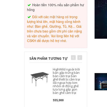
Hoàn tiền 100% nếu sản phẩm hư
hỏng
Đối với các mặt hàng có trọng
lượng khá lớn, mặt hàng cồng kềnh
như: Bàn ghế, Giường, Tủ, Kệ... Giá
trên chưa bao gồm chi phí cân nặng
và vận chuyển. Vui lòng liên hệ với
CSKH để được hỗ trợ nhé.
SẢN PHẨM TƯƠNG TỰ
HighWild ngoài trời
bàn gấp trứng bàn
bàn cắm trại bàn
ghế thiết bị cắm trại
dã ngoại hợp kim
nhôm di động ghế
tựa lưng gấp gọn
bàn ghế cắm trại
555,000