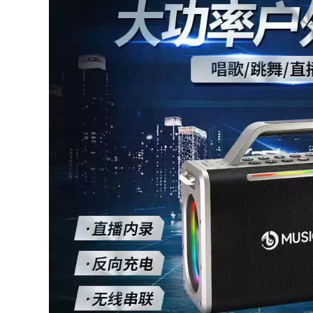
Động Mazar Ghế
Hình Maza Gấp Câu
Xếp Câu Cá Phân
Cá Ghế ghế nằm
bộ bàn ghế gấp gọn
gấp gọn ghế tựa
thông minh bộ bàn
lưng gấp gọn
ăn gấp gọn
281,000
535,000
bộ bàn ghế học sinh
Đô Thị Sóng Ghế
gấp gọn Bàn ghế
Gấp Ngoài Trời
xếp ngoài trời cắm
Kermit Ghế Di Động
trại dã ngoại cắm
Cắm Trại Lưng Ghế
trại thiết bị cung cấp
Dã Ngoại Câu Cá
xe di động du lịch tự
Phân Bãi Biển Ghế
lái gỗ nguyên khối
bộ bàn ghế học sinh
bàn cuộn trứng bộ
gấp gọn bộ bàn ăn
bàn ghế gấp gọn
gấp gọn 6 ghế
ghế xếp gọn thông
minh
451,000
1,766,000
ghế tựa lưng gấp
gọn Đô Thị Sóng
ghế sofa gấp gọn
Ghế Gấp Ngoài Trời
Bàn gấp ngoài trời
Di Động Dã Ngoại
gấp gọn bàn cắm
Kermit Ghế Siêu
trại di động Bộ bàn
Nhẹ Câu Cá Cắm
ghế dã ngoại cung
Trại Cung Cấp Thiết
cấp thiết bị bàn
Bị Ghế bàn ghế du
trứng cuộn hợp kim
lịch bàn ghế gấp
nhôm ghế gấp gọn
thông minh
bàn ghế gấp gọn
369,000
374,000