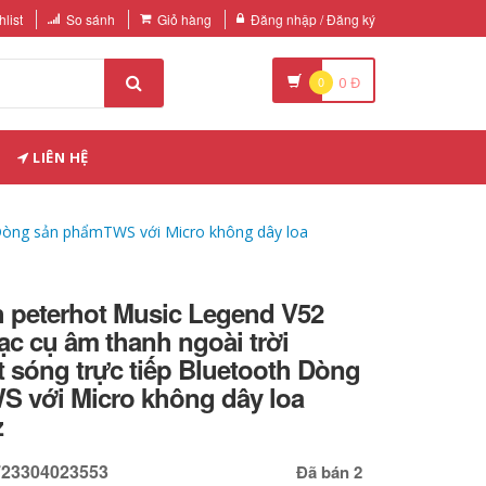
list
So sánh
Giỏ hàng
Đăng nhập / Đăng ký
0
0
Đ
LIÊN HỆ
h Dòng sản phẩmTWS với Micro không dây loa
h peterhot Music Legend V52
ạc cụ âm thanh ngoài trời
 sóng trực tiếp Bluetooth Dòng
 với Micro không dây loa
z
723304023553
Đã bán 2