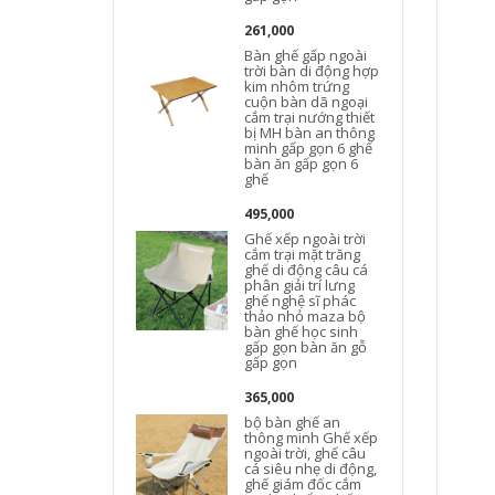
261,000
Bàn ghế gấp ngoài
trời bàn di động hợp
kim nhôm trứng
cuộn bàn dã ngoại
cắm trại nướng thiết
bị MH bàn an thông
minh gấp gọn 6 ghế
bàn ăn gấp gọn 6
ghế
495,000
Ghế xếp ngoài trời
cắm trại mặt trăng
ghế di động câu cá
phân giải trí lưng
ghế nghệ sĩ phác
thảo nhỏ maza bộ
bàn ghế học sinh
gấp gọn bàn ăn gỗ
gấp gọn
365,000
bộ bàn ghế an
thông minh Ghế xếp
ngoài trời, ghế câu
cá siêu nhẹ di động,
ghế giám đốc cắm