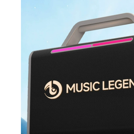
gấp gọn
289,000
289,000
Đô Thị Sóng Ghế
Gấp Ngoài Trời Di
ghế gấp gọn Đô Thị
Động Giải Trí Cắm
Sóng Ghế Gấp
Trại Ghế Gỗ Chắc
Ngoài Trời Cắm Trại
Chắn Siêu Nhẹ
Gấp Di Động Phân
Trăng Bướm Ghế
Xếp Hàng Hiện Vật
bàn ghế gấp gọn
Câu Cá Pony Băng
bàn ghế ăn gấp gọn
Ghế Dự Bị bộ bàn
ghế ăn cơm gấp gọn
724,000
ghế gấp gọn
281,000