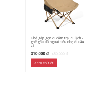
Ghế gấp gọn đi cắm trại du lịch -
áo khoác đi mo
ghế gấp dã ngoại siêu nhẹ đi câu
hộ xe máy, quần
cá
phượt đường dà
310.000 đ
680.000 đ
450.000 đ
72
Xem chi tiết
Xem chi tiết