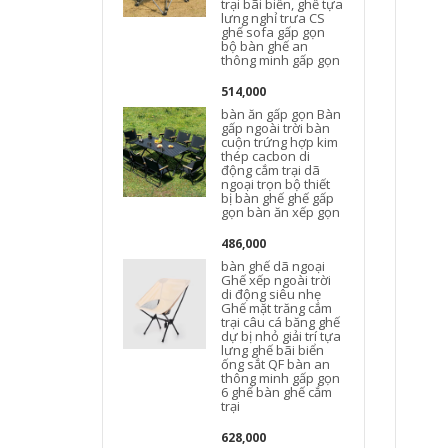
trại bãi biển, ghế tựa
lưng nghỉ trưa CS
ghế sofa gấp gọn
bộ bàn ghế an
thông minh gấp gọn
514,000
bàn ăn gấp gọn Bàn
gấp ngoài trời bàn
cuộn trứng hợp kim
thép cacbon di
động cắm trại dã
ngoại trọn bộ thiết
bị bàn ghế ghế gấp
gọn bàn ăn xếp gọn
t
486,000
bàn ghế dã ngoại
Ghế xếp ngoài trời
di động siêu nhẹ
Ghế mặt trăng cắm
trại câu cá băng ghế
dự bị nhỏ giải trí tựa
lưng ghế bãi biển
ống sắt QF bàn an
thông minh gấp gọn
6 ghế bàn ghế cắm
trại
628,000