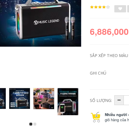
6,886,000
SẮP XẾP THEO MÀU 
GHI CHÚ
bộ bàn ghế học sinh
bàn ăn xếp gọn Bàn
gấp gọn Bàn gấp
ghế xếp ngoài trời
ngoài trời hợp kim
Urban Wave, bàn
nhôm trứng cuộn
ghế picnic di động,
bàn di động bàn
bàn trứng cuộn,
SỐ LƯỢNG:
cắm trại dã ngoại Bộ
bàn cắm trại, trọn
bàn ghế cắm trại
bộ trang thiết bị vật
cung cấp thiết bị ghế
dụng bàn ghế gấp
Nhiều người 
cao gấp gọn ghế
bàn ghế ăn gấp gọn
giỏ hàng của 
gấp gọn
365,000
426,000