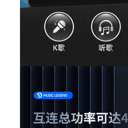
to Quần áo bảo
 áo chống gió đi
i
0.000 đ