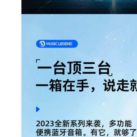
bộ bàn ghế gấp gọn
Ghế gấp ngoài trời,
Ngoài Trời Bàn Gấp
ghế mặt trăng siêu
Di Động Cắm Trại
nhẹ di động, ghế
Bàn Dã Ngoại Bộ
câu cá cắm trại, ghế
Bàn Ghế Cắm Trại
thư giãn dã ngoại,
Hoàn Chỉnh Thiết Bị
cắm trại Maza nhỏ
Tiếp Liệu Trứng
ghế gấp gọn ghế
Cuộn Bàn CS ghế
cao gấp gọn
sofa gấp gọn ghế
cao gấp gọn
446,000
Ngoài Trời Di Động
438,000
Bàn Gấp Trứng Bàn
Ghế xếp ngoài trời
Gian Hàng Cắm Trại
Ghế Kermit ghế cắm
Giải Trí Dã Ngoại
rại ngoài trời ghế
Bàn Ghế Đa Năng
gấp di động bãi biển
Thiết Bị Hoàn Chỉnh
ghế siêu nhẹ câu cá
Bàn bàn ghế gấp
phân ghế xếp gọn
ghế gấp gọn
thông minh bàn ăn
gấp gọn
363,000
ghế nằm gấp gọn Đô
495,000
Thị Sóng Ngoài Trời
Ghế xếp ngoài trời,
Ghế Gấp Di Động
ghế gấp di động,
Thiết Bị Đánh Cá
ghế tựa nhỏ sinh
Ghế Phân Nghệ Sĩ
viên nghệ thuật
Phác Thảo Ghế Gấp
Mazar, ghế cắm trại
ghế ngủ gấp gọn
siêu nhẹ, ghế câu cá
bàn ghế dã ngoại
bàn ghế du lịch ghế