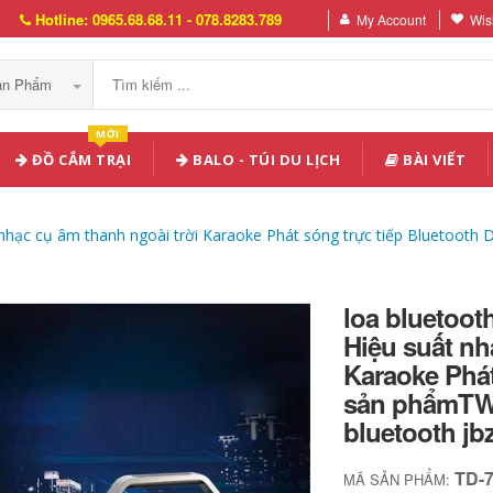
Hotline: 0965.68.68.11 - 078.8283.789
My Account
Wish
Sản Phẩm
MỚI
ĐỒ CẮM TRẠI
BALO - TÚI DU LỊCH
BÀI VIẾT
 nhạc cụ âm thanh ngoài trời Karaoke Phát sóng trực tiếp Bluetoot
loa bluetoot
Hiệu suất nh
Karaoke Phát
sản phẩmTWS
bluetooth jb
TD-
MÃ SẢN PHẨM: