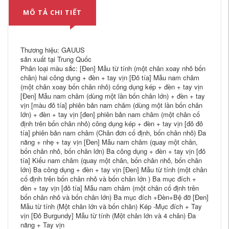
MÔ TẢ CHI TIẾT
Thương hiệu: GAUUS
sản xuất tại Trung Quốc
Phân loại màu sắc: [Đen] Mẫu từ tính (một chân xoay nhỏ bốn
chân) hai công dụng + đèn + tay vịn [Đỏ tía] Mẫu nam châm
(một chân xoay bốn chân nhỏ) công dụng kép + đèn + tay vịn
[Đen] Mẫu nam châm (dùng một lần bốn chân lớn) + đèn + tay
vịn [màu đỏ tía] phiên bản nam châm (dùng một lần bốn chân
lớn) + đèn + tay vịn [đen] phiên bản nam châm (một chân cố
định trên bốn chân nhỏ) công dụng kép + đèn + tay vịn [đỏ đỏ
tía] phiên bản nam châm (Chân đơn cố định, bốn chân nhỏ) Đa
năng + nhẹ + tay vịn [Đen] Mẫu nam châm (quay một chân,
bốn chân nhỏ, bốn chân lớn) Ba công dụng + đèn + tay vịn [đỏ
tía] Kiểu nam châm (quay một chân, bốn chân nhỏ, bốn chân
lớn) Ba công dụng + đèn + tay vịn [Đen] Mẫu từ tính (một chân
cố định trên bốn chân nhỏ và bốn chân lớn ) Ba mục đích +
đèn + tay vịn [đỏ tía] Mẫu nam châm (một chân cố định trên
bốn chân nhỏ và bốn chân lớn) Ba mục đích +Đèn+Bệ đỡ [Đen]
Mẫu từ tính (Một chân lớn và bốn chân) Kép -Mục đích + Tay
vịn [Đỏ Burgundy] Mẫu từ tính (Một chân lớn và 4 chân) Đa
năng + Tay vịn