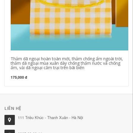
Thảm dã ngoại hoàn toàn mới, thảm chống ẩm ngoài trời,
Ic
thảm dã ngoại mùa xuân dày chống thấm nước và chống
má
ẩm, vải dã ngoại cắm trại trên bãi biển
54
175,000 đ
LIÊN HỆ
111 Triều Khúc - Thanh Xuân - Hà Nội