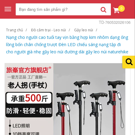
0
Toggle
navigation
TD-760532026106
Trang chủ
Đồ cắm trại - Leo núi
Gậy leo núi
Nạng cho người cao tuổi tay vịn bằng hợp kim nhôm dạng ống
lồng bốn chân chống trượt Đèn LED chiếu sáng nạng tập đi
cho người già nhẹ gậy leo núi đường dài gậy leo núi naturehike