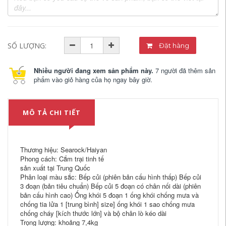
SỐ LƯỢNG:
Đặt hàng
Nhiều người đang xem sản phẩm này.
7 người đã thêm sản
phẩm vào giỏ hàng của họ ngay bây giờ.
MÔ TẢ CHI TIẾT
Thương hiệu: Searock/Haiyan
Phong cách: Cắm trại tinh tế
sản xuất tại Trung Quốc
Phân loại màu sắc: Bếp củi (phiên bản cấu hình thấp) Bếp củi
3 đoạn (bản tiêu chuẩn) Bếp củi 5 đoạn có chân nối dài (phiên
bản cấu hình cao) Ống khói 5 đoạn 1 ống khói chống mưa và
chống tia lửa 1 [trung bình] size] ống khói 1 sao chống mưa
chống cháy [kích thước lớn] và bộ chân lò kéo dài
Trọng lượng: khoảng 7,4kg