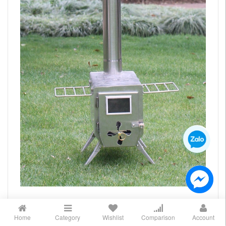
Home
Category
Wishlist
Comparison
Account