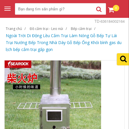
0
Toggle
navigation
TD-636184002164
Trang chủ
Đồ cắm trại - Leo núi
Bếp cắm trại
Ngoài Trời Di Động Lều Cắm Trại Làm Nóng Gỗ Bếp Tự Lái
Trại Nướng Bếp Trong Nhà Dày Gỗ Bếp Ống Khói bình gas du
lịch bếp cắm trại gấp gọn