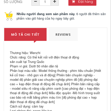
SỐ LƯỢNG:
Đặt hàng
Nhiều người đang xem sản phẩm này.
6 người đã thêm sản
phẩm vào giỏ hàng của họ ngay bây giờ.
MÔ TẢ CHI TIẾT
REVIEWS
Thương hiệu: Wenzhi
Chức năng: Có thể kết nối với điện thoại di động
sản xuất tại Trung Quốc
Phạm vi giá: Dưới 50 nhân dân tệ
Phân loại màu sắc: Model thông thường - phim tiêu chuẩn [thiết
kế cổ treo - nhỏ gọn và di động] Phiên bản chuyên nghiệp -
model độ phân giải cao chuyên nghiệp phim đỏ [độ phóng đại
cao + kẹp điện thoại di động để chụp ảnh] Phiên bản nâng cấp
- model siêu rõ nâng cấp phim xanh [cao phóng đại + kẹp điện
thoại di động để chụp ảnh] Mẫu độc quyền -Mô hình trong suốt
cao bảo vệ mắt bằng phim màu tím [độ phóng đại cao + kẹp
điện thoại di động để chụp ảnh]
Cách sử dụng: cầm tay
Loại phóng đại: zoom liên tục