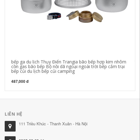
bếp ga du lịch Thụy Điển Trangia bão bếp hợp kim nhôm
tủ
cồn gas bão bếp Bộ nồi dã ngoại ngoài trời bếp cắm trại
bi
bếp củi du lịch bếp củi camping
lạ
487,000 đ
1,
LIÊN HỆ
111 Triều Khúc - Thanh Xuân - Hà Nội