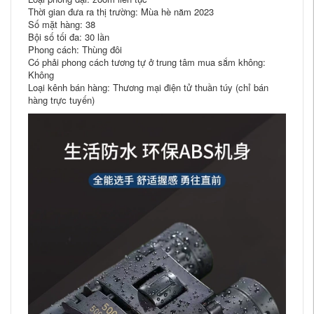
Thời gian đưa ra thị trường: Mùa hè năm 2023
Số mặt hàng: 38
Bội số tối đa: 30 lần
Phong cách: Thùng đôi
Có phải phong cách tương tự ở trung tâm mua sắm không:
Không
Loại kênh bán hàng: Thương mại điện tử thuần túy (chỉ bán
hàng trực tuyến)