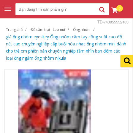
0
Toggle
navigation
TD-743855552183
Trang chủ
Đồ cắm trại - Leo núi
Ống nhòm
giá ống nhòm eyeskey Ống nhòm cầm tay công suất cao độ
nét cao chuyên nghiệp cấp buổi hòa nhạc ống nhòm mini dành
cho trẻ em phiên bản chuyên nghiệp tầm nhìn ban đêm các
loại ống ngắm ống nhòm nikula