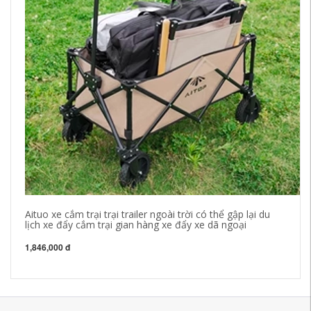
Aituo xe cắm trại trại trailer ngoài trời có thể gập lại du
Đồ
lịch xe đẩy cắm trại gian hàng xe đẩy xe dã ngoại
hộ
nh
1,846,000 đ
43