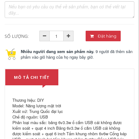
SỐ LƯỢNG:
Đặt hàng
Nhiều người đang xem sản phẩm này.
9 người đã thêm sản
phẩm vào giỏ hàng của họ ngay bây giờ.
MÔ TẢ CHI TIẾT
Thương hiệu: DIY
Model: Năng lượng mặt trời
Xuất xứ: Trung Quốc đại lục
Chế độ nguồn: USB
Phân loại màu sắc: bảng 6v3.3w ổ cắm USB cái không được
kiểm soát + quạt 4 inch Bảng 6v3.3w ổ cắm USB cái không
được kiểm soát + quạt 6 inch Tấm khung nhôm 6v6w Cổng kép