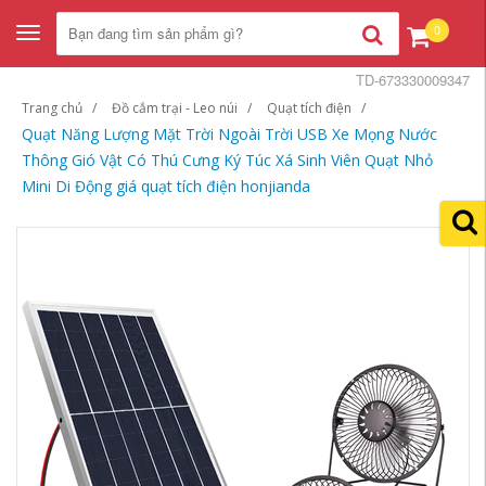
0
Toggle
navigation
TD-673330009347
Trang chủ
Đồ cắm trại - Leo núi
Quạt tích điện
Quạt Năng Lượng Mặt Trời Ngoài Trời USB Xe Mọng Nước
Thông Gió Vật Có Thú Cưng Ký Túc Xá Sinh Viên Quạt Nhỏ
Mini Di Động giá quạt tích điện honjianda