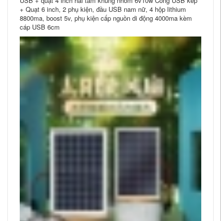
USB + quạt 4 inch hai tấm khung nhôm 6v10w Cổng USB kép
+ Quạt 6 inch, 2 phụ kiện, đầu USB nam nữ, 4 hộp lithium
8800ma, boost 5v, phụ kiện cấp nguồn di động 4000ma kèm
cáp USB 6cm