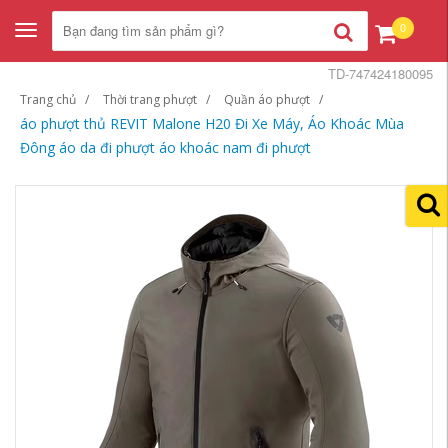
0
Toggle
navigation
TD-747424180095
Trang chủ
Thời trang phượt
Quần áo phượt
áo phượt thủ REVIT Malone H20 Đi Xe Máy, Áo Khoác Mùa
Đông áo da đi phượt áo khoác nam đi phượt