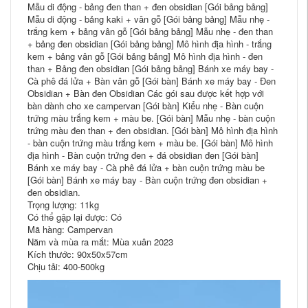
Mẫu di động - bảng đen than + đen obsidian [Gói bảng bảng]
Mẫu di động - bảng kaki + vân gỗ [Gói bảng bảng] Mẫu nhẹ -
trắng kem + bảng vân gỗ [Gói bảng bảng] Mẫu nhẹ - đen than
+ bảng đen obsidian [Gói bảng bảng] Mô hình địa hình - trắng
kem + bảng vân gỗ [Gói bảng bảng] Mô hình địa hình - đen
than + Bảng đen obsidian [Gói bảng bảng] Bánh xe máy bay -
Cà phê đá lửa + Bàn vân gỗ [Gói bàn] Bánh xe máy bay - Đen
Obsidian + Bàn đen Obsidian Các gói sau được kết hợp với
bàn dành cho xe campervan [Gói bàn] Kiểu nhẹ - Bàn cuộn
trứng màu trắng kem + màu be. [Gói bàn] Mẫu nhẹ - bàn cuộn
trứng màu đen than + đen obsidian. [Gói bàn] Mô hình địa hình
- bàn cuộn trứng màu trắng kem + màu be. [Gói bàn] Mô hình
địa hình - Bàn cuộn trứng đen + đá obsidian đen [Gói bàn]
Bánh xe máy bay - Cà phê đá lửa + bàn cuộn trứng màu be
[Gói bàn] Bánh xe máy bay - Bàn cuộn trứng đen obsidian +
đen obsidian.
Trọng lượng: 11kg
Có thể gập lại được: Có
Mã hàng: Campervan
Năm và mùa ra mắt: Mùa xuân 2023
Kích thước: 90x50x57cm
Chịu tải: 400-500kg