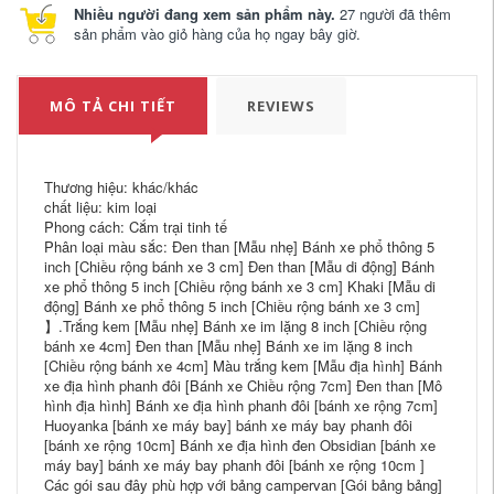
Nhiều người đang xem sản phẩm này.
27 người đã thêm
sản phẩm vào giỏ hàng của họ ngay bây giờ.
MÔ TẢ CHI TIẾT
REVIEWS
Thương hiệu: khác/khác
chất liệu: kim loại
Phong cách: Cắm trại tinh tế
Phân loại màu sắc: Đen than [Mẫu nhẹ] Bánh xe phổ thông 5
inch [Chiều rộng bánh xe 3 cm] Đen than [Mẫu di động] Bánh
xe phổ thông 5 inch [Chiều rộng bánh xe 3 cm] Khaki [Mẫu di
động] Bánh xe phổ thông 5 inch [Chiều rộng bánh xe 3 cm]
】.Trắng kem [Mẫu nhẹ] Bánh xe im lặng 8 inch [Chiều rộng
bánh xe 4cm] Đen than [Mẫu nhẹ] Bánh xe im lặng 8 inch
[Chiều rộng bánh xe 4cm] Màu trắng kem [Mẫu địa hình] Bánh
xe địa hình phanh đôi [Bánh xe Chiều rộng 7cm] Đen than [Mô
hình địa hình] Bánh xe địa hình phanh đôi [bánh xe rộng 7cm]
Huoyanka [bánh xe máy bay] bánh xe máy bay phanh đôi
[bánh xe rộng 10cm] Bánh xe địa hình đen Obsidian [bánh xe
máy bay] bánh xe máy bay phanh đôi [bánh xe rộng 10cm ]
Các gói sau đây phù hợp với bảng campervan [Gói bảng bảng]