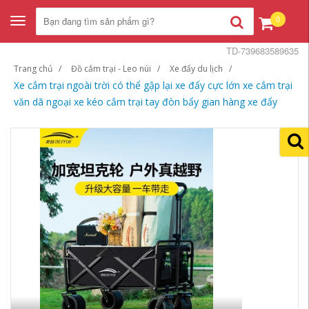
0
Toggle
navigation
TD-739683589635
Trang chủ
Đồ cắm trại - Leo núi
Xe đẩy du lịch
Xe cắm trại ngoài trời có thể gập lại xe đẩy cực lớn xe cắm trại
văn dã ngoại xe kéo cắm trại tay đòn bẩy gian hàng xe đẩy