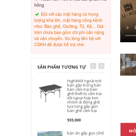
hỏng
Đối với các mặt hàng có trọng
lượng khá lớn, mặt hàng cồng kềnh
như: Bàn ghế, Giường, Tủ, Kệ... Giá
trên chưa bao gồm chi phí cân nặng
và vận chuyển. Vui lòng liên hệ với
CSKH để được hỗ trợ nhé.
SẢN PHẨM TƯƠNG TỰ
HighWild ngoài trời
bàn gấp trứng bàn
bàn cắm trại bàn
ghế thiết bị cắm trại
dã ngoại hợp kim
nhôm di động ghế
tựa lưng gấp gọn
bàn ghế cắm trại
555,000
MÔ
bàn ăn gấp gọn Ghế