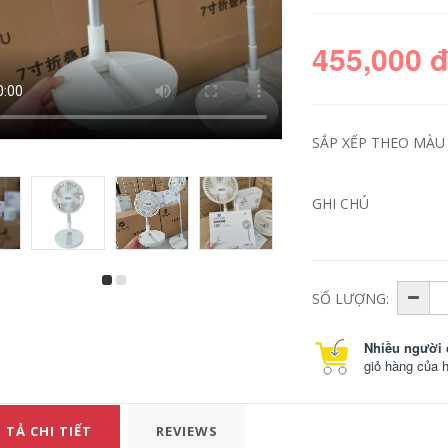
455,000 
SẮP XẾP THEO MÀU 
GHI CHÚ
bộ bàn ghế học sinh
bàn ăn xếp gọn Bàn
gấp gọn Bàn gấp
ghế xếp ngoài trời
ngoài trời hợp kim
Urban Wave, bàn
SỐ LƯỢNG:
nhôm trứng cuộn
ghế picnic di động,
bàn di động bàn
bàn trứng cuộn,
cắm trại dã ngoại Bộ
bàn cắm trại, trọn
Nhiều người 
bàn ghế cắm trại
bộ trang thiết bị vật
cung cấp thiết bị ghế
dụng bàn ghế gấp
giỏ hàng của 
cao gấp gọn ghế
bàn ghế ăn gấp gọn
gấp gọn
365,000
426,000
 TẢ CHI TIẾT
REVIEWS