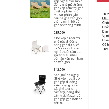
gấp ngoài trời gấp di
động ghế mặt trăng
ghế xếp cắm trại ghế
thiết bị phân nhỏ
d
Thươ
Mazar phân gấp
câu cá ghế xếp gọn
Mẫu:
thông minh bộ bàn
Chức
ghế an thông minh
Chất
Danh
285,000
Vị tr
Ghế xếp ngoài trời
Phươ
ghế gấp di động
Có h
băng ghế dự bị câu
cá Maza sinh viên
Thời
nghệ thuật cắm trại
giải trí siêu nhẹ LL
bàn ăn xếp gọn bàn
ăn xếp gọn
342,000
bàn ghế dã ngoại
Ghế xếp ngoài trời,
ghế gấp di động
siêu nhẹ, ghế câu
cá, ghế tựa lưng
cắm trại, băng ghế
cắm trại, Mazar bàn
ghế gấp gọn bàn ăn
gấp gọn