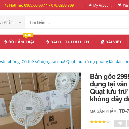
Hotline: 0965.68.68.11 - 078.8283.789
My Account
Wish
Sản Phẩm
MỚI
ĐỒ CẮM TRẠI
BALO - TÚI DU LỊCH
BÀI VIẾT
 văn phòng! Có thể sử dụng tại nhà! Quạt lưu trữ dự phòng lâu dài cô
Bản gốc 299!
dụng tại văn
Quạt lưu trữ
không dây đí
TD-
MÃ SẢN PHẨM: