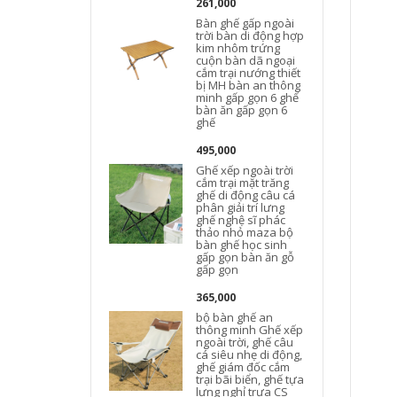
261,000
Bàn ghế gấp ngoài
trời bàn di động hợp
kim nhôm trứng
cuộn bàn dã ngoại
cắm trại nướng thiết
bị MH bàn an thông
minh gấp gọn 6 ghế
bàn ăn gấp gọn 6
ghế
495,000
Ghế xếp ngoài trời
cắm trại mặt trăng
ghế di động câu cá
phân giải trí lưng
ghế nghệ sĩ phác
thảo nhỏ maza bộ
bàn ghế học sinh
gấp gọn bàn ăn gỗ
gấp gọn
365,000
bộ bàn ghế an
thông minh Ghế xếp
ngoài trời, ghế câu
cá siêu nhẹ di động,
ghế giám đốc cắm
trại bãi biển, ghế tựa
lưng nghỉ trưa CS