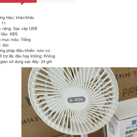
bộ bàn ăn 4 ghế gấp
ghế gấp gọn Bàn
gọn Ngoài Trời Ghế
ghế xếp ngoài trời
Gấp Di Động Cắm
ã ngoại, thiết bị và
Trại Dã Ngoại Câu
ng hiệu: khác/khác
vật dụng cắm trại
Cá Ghế Sinh Viên
 11
ngoài trời, bàn cuộn
Nghệ Thuật Băng
trứng gấp hợp kim
Ghế Dự Bị Siêu Nhẹ
 năng: Sạc cáp USB
nhôm di động ghế
Gấp Pony Phân bàn
 liệu: ABS
sofa gấp gọn bàn
ăn gỗ gấp gọn bàn
 mục màu: Trắng
ăn gấp gọn
ăn gỗ gấp gọn
í: dọc
427,000
214,000
ng pháp điều khiển: núm cơ
ỗ trợ lắc đầu hay không: Không
Urban Wave Bàn
bàn ghế du lịch Bàn
Ghế Gấp Ngoài Trời
ghế gấp ngoài trời
 gian sử dụng sạc đầy: 24 giờ
Hoàn Toàn Bằng
nhôm di động trứng
Nhôm Dã Ngoại BBQ
cuộn bàn cắm trại
Nhẹ Bàn Nhỏ Thiết
dã ngoại bàn nướng
Bị Cắm Trại Tour Tự
thiết bị QF bộ bàn
Lái Xe ghế gấp gọn
ăn gấp gọn 6 ghế bộ
bộ bàn ghế an
bàn ghế ăn cơm gấp
thông minh
gọn
449,000
507,000
bộ bàn ghế ăn cơm
Đô Thị Sóng Cắm
gấp gọn Đô Thị
Trại Ngoài Trời
Sóng Ghế Gấp
Hoang Dã Câu Cá
Ngoài Trời Cắm Trại
Nền Tảng Câu Cá
Ghế Ghế Trung Thu
Tựa Lưng Ghế Câu
Bãi Biển Ghế Di
Cá Siêu Nhẹ Mọi Địa
Động Mazar Ghế
Hình Maza Gấp Câu