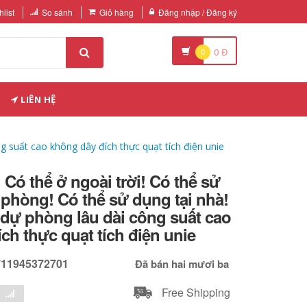
list
So sánh
Giỏ hàng
Đăng nhập / Đăng ký
0
0
Đ
LIÊN HỆ
ng suất cao không dây đích thực quạt tích điện unie
 Có thể ở ngoài trời! Có thể sử
 phòng! Có thể sử dụng tại nhà!
 dự phòng lâu dài công suất cao
ch thực quạt tích điện unie
711945372701
Đã bán hai mươi ba
Free Shipping