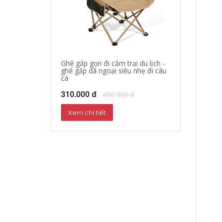
Ghế gấp gọn đi cắm trại du lịch -
áo khoác đi mo
ghế gấp dã ngoại siêu nhẹ đi câu
hộ xe máy, quần
cá
phượt đường dà
310.000 đ
680.000 đ
450.000 đ
72
Xem chi tiết
Xem chi tiết