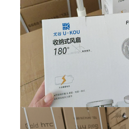
Xếp Câu Cá Phân
Cá Ghế ghế nằm
bộ bàn ghế gấp gọn
gấp gọn ghế tựa
thông minh bộ bàn
lưng gấp gọn
ăn gấp gọn
281,000
535,000
bộ bàn ghế học sinh
Đô Thị Sóng Ghế
gấp gọn Bàn ghế
Gấp Ngoài Trời
xếp ngoài trời cắm
Kermit Ghế Di Động
trại dã ngoại cắm
Cắm Trại Lưng Ghế
trại thiết bị cung cấp
Dã Ngoại Câu Cá
xe di động du lịch tự
Phân Bãi Biển Ghế
lái gỗ nguyên khối
bộ bàn ghế học sinh
bàn cuộn trứng bộ
gấp gọn bộ bàn ăn
bàn ghế gấp gọn
gấp gọn 6 ghế
ghế xếp gọn thông
minh
451,000
1,766,000
ghế tựa lưng gấp
gọn Đô Thị Sóng
ghế sofa gấp gọn
Ghế Gấp Ngoài Trời
Bàn gấp ngoài trời
Di Động Dã Ngoại
gấp gọn bàn cắm
Kermit Ghế Siêu
trại di động Bộ bàn
Nhẹ Câu Cá Cắm
ghế dã ngoại cung
Trại Cung Cấp Thiết
cấp thiết bị bàn
Bị Ghế bàn ghế du
trứng cuộn hợp kim
lịch bàn ghế gấp
nhôm ghế gấp gọn
thông minh
bàn ghế gấp gọn
369,000
374,000
bộ bàn ghế gấp gọn
Ghế gấp ngoài trời,