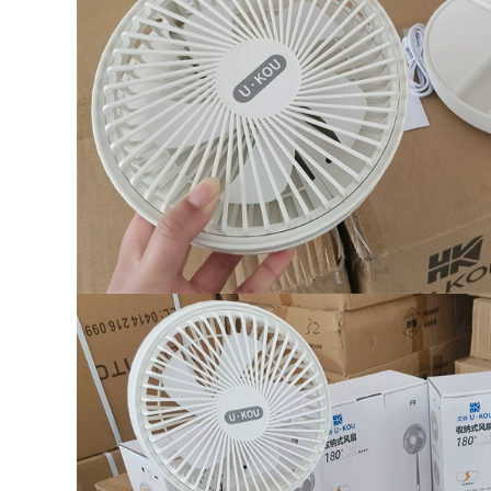
to Quần áo bảo
 áo chống gió đi
i
0.000 đ