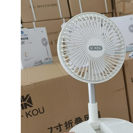
Ngoài Trời Bàn Gấp
ghế mặt trăng siêu
Di Động Cắm Trại
nhẹ di động, ghế
Bàn Dã Ngoại Bộ
câu cá cắm trại, ghế
Bàn Ghế Cắm Trại
thư giãn dã ngoại,
Hoàn Chỉnh Thiết Bị
cắm trại Maza nhỏ
Tiếp Liệu Trứng
ghế gấp gọn ghế
Cuộn Bàn CS ghế
cao gấp gọn
sofa gấp gọn ghế
cao gấp gọn
446,000
Ngoài Trời Di Động
438,000
Bàn Gấp Trứng Bàn
Ghế xếp ngoài trời
Gian Hàng Cắm Trại
Ghế Kermit ghế cắm
Giải Trí Dã Ngoại
rại ngoài trời ghế
Bàn Ghế Đa Năng
gấp di động bãi biển
Thiết Bị Hoàn Chỉnh
ghế siêu nhẹ câu cá
Bàn bàn ghế gấp
phân ghế xếp gọn
ghế gấp gọn
thông minh bàn ăn
gấp gọn
363,000
ghế nằm gấp gọn Đô
495,000
Thị Sóng Ngoài Trời
Ghế xếp ngoài trời,
Ghế Gấp Di Động
ghế gấp di động,
Thiết Bị Đánh Cá
ghế tựa nhỏ sinh
Ghế Phân Nghệ Sĩ
viên nghệ thuật
Phác Thảo Ghế Gấp
Mazar, ghế cắm trại
ghế ngủ gấp gọn
siêu nhẹ, ghế câu cá
bàn ghế dã ngoại
bàn ghế du lịch ghế
gấp gọn
289,000