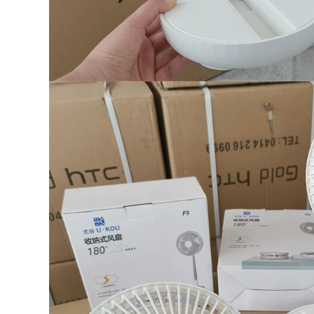
289,000
Đô Thị Sóng Ghế
Gấp Ngoài Trời Di
ghế gấp gọn Đô Thị
Động Giải Trí Cắm
Sóng Ghế Gấp
Trại Ghế Gỗ Chắc
Ngoài Trời Cắm Trại
Chắn Siêu Nhẹ
Gấp Di Động Phân
Trăng Bướm Ghế
Xếp Hàng Hiện Vật
bàn ghế gấp gọn
Câu Cá Pony Băng
bàn ghế ăn gấp gọn
Ghế Dự Bị bộ bàn
ghế ăn cơm gấp gọn
724,000
ghế gấp gọn
281,000