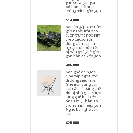
ghế sofa gấp gọn
bộ bàn ghế an
thông minh gấp gọn
514,000
bàn ăn gấp gọn Bàn
gấp ngoài trời bàn
cuộn trứng hợp kim
thép cacbon di
động cắm trại dã
ngoại trọn bộ thiết
bị bàn ghế ghế gấp
gọn bàn ăn xếp gọn
t
486,000
bàn ghế dã ngoại
Ghế xếp ngoài trời
di động siêu nhẹ
Ghế mặt trăng cắm
trại câu cá băng ghế
dự bị nhỏ giải trí tựa
lưng ghế bãi biển
ống sắt QF bàn an
thông minh gấp gọn
6 ghế bàn ghế cắm
trại
628,000