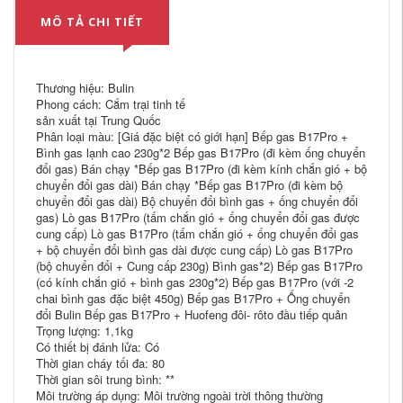
MÔ TẢ CHI TIẾT
Thương hiệu: Bulin
Phong cách: Cắm trại tinh tế
sản xuất tại Trung Quốc
Phân loại màu: [Giá đặc biệt có giới hạn] Bếp gas B17Pro +
Bình gas lạnh cao 230g*2 Bếp gas B17Pro (đi kèm ống chuyển
đổi gas) Bán chạy *Bếp gas B17Pro (đi kèm kính chắn gió + bộ
chuyển đổi gas dài) Bán chạy *Bếp gas B17Pro (đi kèm bộ
chuyển đổi gas dài) Bộ chuyển đổi bình gas + ống chuyển đổi
gas) Lò gas B17Pro (tấm chắn gió + ống chuyển đổi gas được
cung cấp) Lò gas B17Pro (tấm chắn gió + ống chuyển đổi gas
+ bộ chuyển đổi bình gas dài được cung cấp) Lò gas B17Pro
(bộ chuyển đổi + Cung cấp 230g) Bình gas*2) Bếp gas B17Pro
(có kính chắn gió + bình gas 230g*2) Bếp gas B17Pro (với -2
chai bình gas đặc biệt 450g) Bếp gas B17Pro + Ống chuyển
đổi Bulin Bếp gas B17Pro + Huofeng đôi- rôto đầu tiếp quản
Trọng lượng: 1,1kg
Có thiết bị đánh lửa: Có
Thời gian cháy tối đa: 80
Thời gian sôi trung bình: **
Môi trường áp dụng: Môi trường ngoài trời thông thường