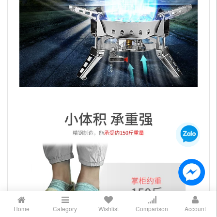
Home
Category
Wishlist
Comparison
Account