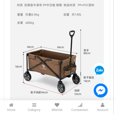
Home
Category
Wishlist
Comparison
Account