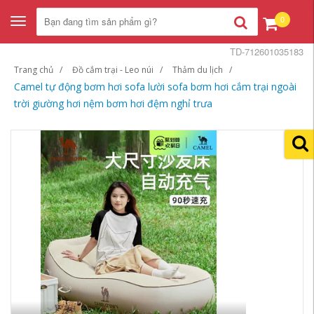
0
Toggle
navigation
TD-712601035183
Trang chủ
Đồ cắm trại - Leo núi
Thảm du lịch
Camel tự động bơm hơi sofa lười sofa bơm hơi cắm trại ngoài
trời giường hơi nệm bơm hơi đệm nghỉ trưa