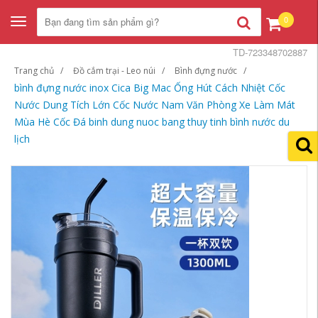
0
Toggle
navigation
TD-723348702887
Trang chủ
Đồ cắm trại - Leo núi
Bình đựng nước
bình đựng nước inox Cica Big Mac Ống Hút Cách Nhiệt Cốc
Nước Dung Tích Lớn Cốc Nước Nam Văn Phòng Xe Làm Mát
Mùa Hè Cốc Đá binh dung nuoc bang thuy tinh bình nước du
lịch