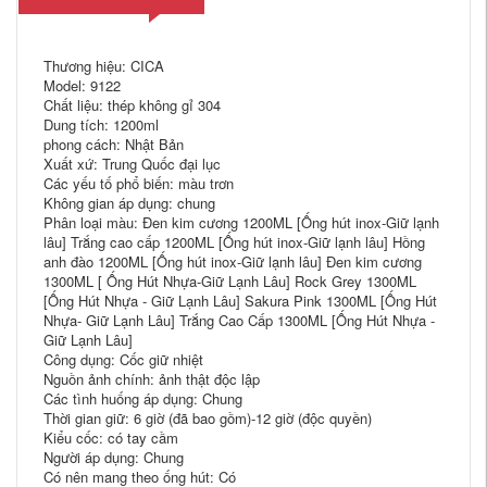
Thương hiệu: CICA
Model: 9122
Chất liệu: thép không gỉ 304
Dung tích: 1200ml
phong cách: Nhật Bản
Xuất xứ: Trung Quốc đại lục
Các yếu tố phổ biến: màu trơn
Không gian áp dụng: chung
Phân loại màu: Đen kim cương 1200ML [Ống hút inox-Giữ lạnh
lâu] Trắng cao cấp 1200ML [Ống hút inox-Giữ lạnh lâu] Hồng
anh đào 1200ML [Ống hút inox-Giữ lạnh lâu] Đen kim cương
1300ML [ Ống Hút Nhựa-Giữ Lạnh Lâu] Rock Grey 1300ML
[Ống Hút Nhựa - Giữ Lạnh Lâu] Sakura Pink 1300ML [Ống Hút
Nhựa- Giữ Lạnh Lâu] Trắng Cao Cấp 1300ML [Ống Hút Nhựa -
Giữ Lạnh Lâu]
Công dụng: Cốc giữ nhiệt
Nguồn ảnh chính: ảnh thật độc lập
Các tình huống áp dụng: Chung
Thời gian giữ: 6 giờ (đã bao gồm)-12 giờ (độc quyền)
Kiểu cốc: có tay cầm
Người áp dụng: Chung
Có nên mang theo ống hút: Có