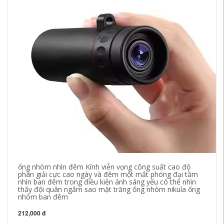
ống nhòm nhìn đêm Kính viễn vọng công suất cao độ
đè
phân giải cực cao ngày và đêm một mắt phóng đại tầm
lồ
nhìn ban đêm trong điều kiện ánh sáng yếu có thể nhìn
đè
thấy đội quân ngắm sao mặt trăng ống nhòm nikula ống
đè
nhòm ban đêm
30
212,000 đ