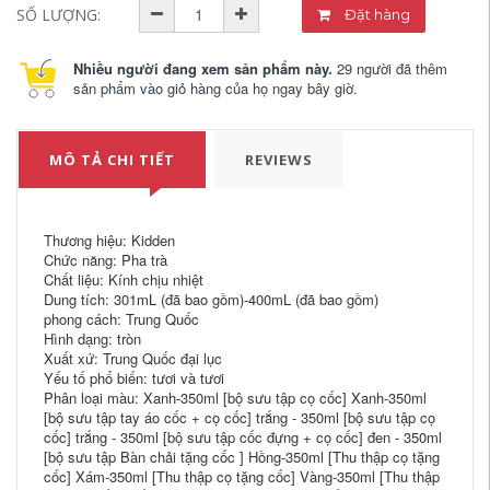
SỐ LƯỢNG:
Đặt hàng
Nhiều người đang xem sản phẩm này.
29 người đã thêm
sản phẩm vào giỏ hàng của họ ngay bây giờ.
MÔ TẢ CHI TIẾT
REVIEWS
Thương hiệu: Kidden
Chức năng: Pha trà
Chất liệu: Kính chịu nhiệt
Dung tích: 301mL (đã bao gồm)-400mL (đã bao gồm)
phong cách: Trung Quốc
Hình dạng: tròn
Xuất xứ: Trung Quốc đại lục
Yếu tố phổ biến: tươi và tươi
Phân loại màu: Xanh-350ml [bộ sưu tập cọ cốc] Xanh-350ml
[bộ sưu tập tay áo cốc + cọ cốc] trắng - 350ml [bộ sưu tập cọ
cốc] trắng - 350ml [bộ sưu tập cốc đựng + cọ cốc] đen - 350ml
[bộ sưu tập Bàn chải tặng cốc ] Hồng-350ml [Thu thập cọ tặng
cốc] Xám-350ml [Thu thập cọ tặng cốc] Vàng-350ml [Thu thập