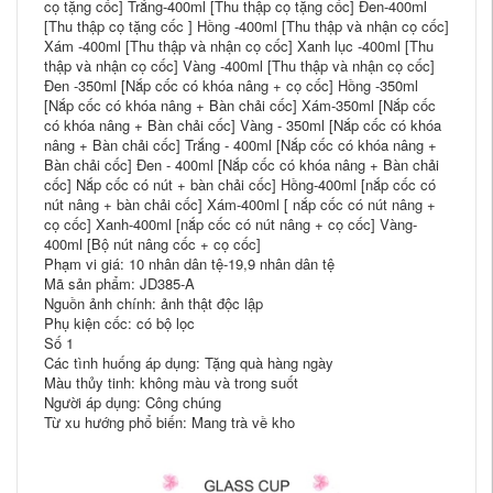
cọ tặng cốc] Trắng-400ml [Thu thập cọ tặng cốc] Đen-400ml
[Thu thập cọ tặng cốc ] Hồng -400ml [Thu thập và nhận cọ cốc]
Xám -400ml [Thu thập và nhận cọ cốc] Xanh lục -400ml [Thu
thập và nhận cọ cốc] Vàng -400ml [Thu thập và nhận cọ cốc]
Đen -350ml [Nắp cốc có khóa nâng + cọ cốc] Hồng -350ml
[Nắp cốc có khóa nâng + Bàn chải cốc] Xám-350ml [Nắp cốc
có khóa nâng + Bàn chải cốc] Vàng - 350ml [Nắp cốc có khóa
nâng + Bàn chải cốc] Trắng - 400ml [Nắp cốc có khóa nâng +
Bàn chải cốc] Đen - 400ml [Nắp cốc có khóa nâng + Bàn chải
cốc] Nắp cốc có nút + bàn chải cốc] Hồng-400ml [nắp cốc có
nút nâng + bàn chải cốc] Xám-400ml [ nắp cốc có nút nâng +
cọ cốc] Xanh-400ml [nắp cốc có nút nâng + cọ cốc] Vàng-
400ml [Bộ nút nâng cốc + cọ cốc]
Phạm vi giá: 10 nhân dân tệ-19,9 nhân dân tệ
Mã sản phẩm: JD385-A
Nguồn ảnh chính: ảnh thật độc lập
Phụ kiện cốc: có bộ lọc
Số 1
Các tình huống áp dụng: Tặng quà hàng ngày
Màu thủy tinh: không màu và trong suốt
Người áp dụng: Công chúng
Từ xu hướng phổ biến: Mang trà về kho