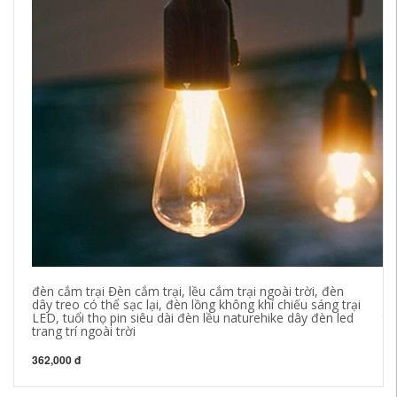
đèn cắm trại Đèn cắm trại, lều cắm trại ngoài trời, đèn
Qu
dây treo có thể sạc lại, đèn lồng không khí chiếu sáng trại
cầ
LED, tuổi thọ pin siêu dài đèn lều naturehike dây đèn led
tr
trang trí ngoài trời
qu
362,000 đ
51