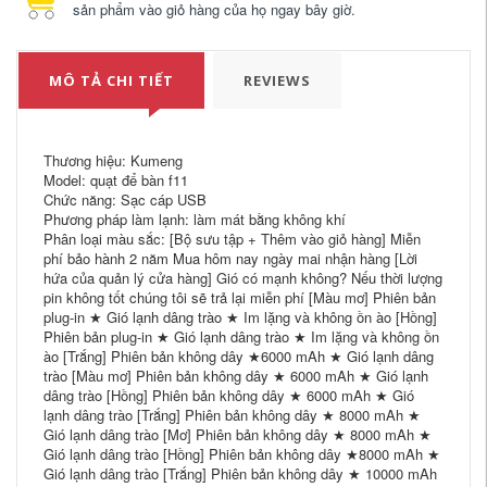
sản phẩm vào giỏ hàng của họ ngay bây giờ.
MÔ TẢ CHI TIẾT
REVIEWS
Thương hiệu: Kumeng
Model: quạt để bàn f11
Chức năng: Sạc cáp USB
Phương pháp làm lạnh: làm mát bằng không khí
Phân loại màu sắc: [Bộ sưu tập + Thêm vào giỏ hàng] Miễn
phí bảo hành 2 năm Mua hôm nay ngày mai nhận hàng [Lời
hứa của quản lý cửa hàng] Gió có mạnh không? Nếu thời lượng
pin không tốt chúng tôi sẽ trả lại miễn phí [Màu mơ] Phiên bản
plug-in ★ Gió lạnh dâng trào ★ Im lặng và không ồn ào [Hồng]
Phiên bản plug-in ★ Gió lạnh dâng trào ★ Im lặng và không ồn
ào [Trắng] Phiên bản không dây ★6000 mAh ★ Gió lạnh dâng
trào [Màu mơ] Phiên bản không dây ★ 6000 mAh ★ Gió lạnh
dâng trào [Hồng] Phiên bản không dây ★ 6000 mAh ★ Gió
lạnh dâng trào [Trắng] Phiên bản không dây ★ 8000 mAh ★
Gió lạnh dâng trào [Mơ] Phiên bản không dây ★ 8000 mAh ★
Gió lạnh dâng trào [Hồng] Phiên bản không dây ★8000 mAh ★
Gió lạnh dâng trào [Trắng] Phiên bản không dây ★ 10000 mAh