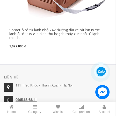
Somet ô tô tủ lạnh nhỏ 24V đường dài xe tải lớn nước
đè
lạnh ô tô SUV địa hình thu hoạch máy xúc nhà tủ lạnh
tr
mini bar
th
đè
1,092,000 đ
26
LIÊN HỆ
111 Triều Khúc - Thanh Xuân - Hà Nội
0965.68.68.11
078.82.83.789
Home
Category
Wishlist
Comparison
Account