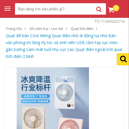
0
Toggle
navigation
TD-713455222716
Trang chủ
Đồ cắm trại - Leo núi
Quạt tích điện
Quạt để bàn Cool Meng Quạt điện nhỏ di động tại nhà Bàn
văn phòng im lặng Ký túc xá sinh viên USB cầm tay sạc mini
gắn tường Làm mát tuổi thọ cực cao Quạt điện ngoài trời quạt
tích điện 2 bình