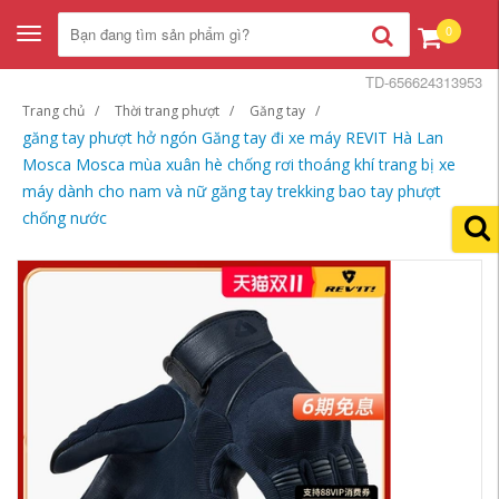
0
Toggle
navigation
TD-656624313953
Trang chủ
Thời trang phượt
Găng tay
găng tay phượt hở ngón Găng tay đi xe máy REVIT Hà Lan
Mosca Mosca mùa xuân hè chống rơi thoáng khí trang bị xe
máy dành cho nam và nữ găng tay trekking bao tay phượt
chống nước