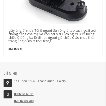
giầy ủng đi mưa Túi ô người đàn ông ô tạo tác ngoài trời
va
chống nắng cha mẹ và con cái ô du lịch người lười biếng
ch
chiếc ô đứng ba lô đi học người giữ chiếc ô áo mưa thời
va
trang ủng đi mưa thời trang
lị
356,000 đ
72
LIÊN HỆ
111 Triều Khúc - Thanh Xuân - Hà Nội
0965.68.68.11
078.82.83.789