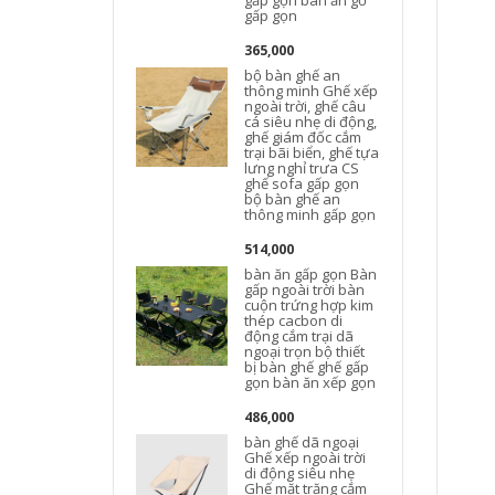
gấp gọn bàn ăn gỗ
gấp gọn
365,000
bộ bàn ghế an
thông minh Ghế xếp
ngoài trời, ghế câu
cá siêu nhẹ di động,
ghế giám đốc cắm
trại bãi biển, ghế tựa
lưng nghỉ trưa CS
ghế sofa gấp gọn
bộ bàn ghế an
thông minh gấp gọn
514,000
bàn ăn gấp gọn Bàn
gấp ngoài trời bàn
cuộn trứng hợp kim
thép cacbon di
động cắm trại dã
ngoại trọn bộ thiết
bị bàn ghế ghế gấp
gọn bàn ăn xếp gọn
t
486,000
bàn ghế dã ngoại
Ghế xếp ngoài trời
di động siêu nhẹ
Ghế mặt trăng cắm