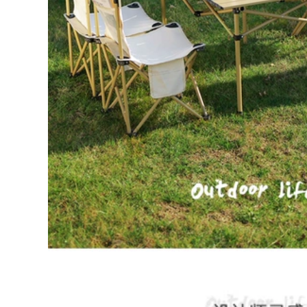
ghế nằm gấp gọn Đô
495,000
Thị Sóng Ngoài Trời
Ghế xếp ngoài trời,
Ghế Gấp Di Động
ghế gấp di động,
Thiết Bị Đánh Cá
ghế tựa nhỏ sinh
Ghế Phân Nghệ Sĩ
viên nghệ thuật
Phác Thảo Ghế Gấp
Mazar, ghế cắm trại
ghế ngủ gấp gọn
siêu nhẹ, ghế câu cá
bàn ghế dã ngoại
bàn ghế du lịch ghế
gấp gọn
289,000
289,000
Đô Thị Sóng Ghế
Gấp Ngoài Trời Di
ghế gấp gọn Đô Thị
Động Giải Trí Cắm
Sóng Ghế Gấp
Trại Ghế Gỗ Chắc
Ngoài Trời Cắm Trại
Chắn Siêu Nhẹ
Gấp Di Động Phân
Trăng Bướm Ghế
Xếp Hàng Hiện Vật
bàn ghế gấp gọn
Câu Cá Pony Băng
bàn ghế ăn gấp gọn
Ghế Dự Bị bộ bàn
ghế ăn cơm gấp gọn
724,000
ghế gấp gọn
281,000