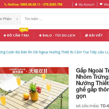
Hotline: 0965.68.68.11 - 078.8283.789
My Account
Wish
Sản Phẩm
MỚI
ĐỒ CẮM TRẠI
BALO - TÚI DU LỊCH
BÀI VIẾT
ng Cuộn Bộ Bàn Ăn Dã Ngoại Nướng Thiết Bị Cắm Trại Tiếp Liệu LL
Gấp Ngoài T
Nhôm Trứng
Nướng Thiết 
ghế gấp thô
gọn
TD-
MÃ SẢN PHẨM: