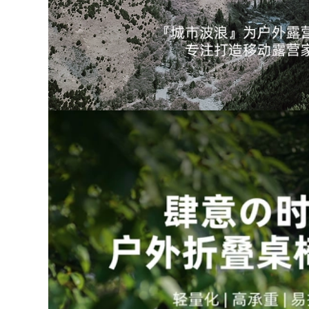
thông minh
gọn
449,000
507,000
bộ bàn ghế ăn cơm
Đô Thị Sóng Cắm
gấp gọn Đô Thị
Trại Ngoài Trời
Sóng Ghế Gấp
Hoang Dã Câu Cá
Ngoài Trời Cắm Trại
Nền Tảng Câu Cá
Ghế Ghế Trung Thu
Tựa Lưng Ghế Câu
Bãi Biển Ghế Di
Cá Siêu Nhẹ Mọi Địa
Động Mazar Ghế
Hình Maza Gấp Câu
Xếp Câu Cá Phân
Cá Ghế ghế nằm
bộ bàn ghế gấp gọn
gấp gọn ghế tựa
thông minh bộ bàn
lưng gấp gọn
ăn gấp gọn
281,000
535,000
bộ bàn ghế học sinh
Đô Thị Sóng Ghế
gấp gọn Bàn ghế
Gấp Ngoài Trời
xếp ngoài trời cắm
Kermit Ghế Di Động
trại dã ngoại cắm
Cắm Trại Lưng Ghế
trại thiết bị cung cấp
Dã Ngoại Câu Cá
xe di động du lịch tự
Phân Bãi Biển Ghế
lái gỗ nguyên khối
bộ bàn ghế học sinh
bàn cuộn trứng bộ
gấp gọn bộ bàn ăn
bàn ghế gấp gọn
gấp gọn 6 ghế
ghế xếp gọn thông
minh
451,000
1,766,000
ghế tựa lưng gấp
gọn Đô Thị Sóng
ghế sofa gấp gọn