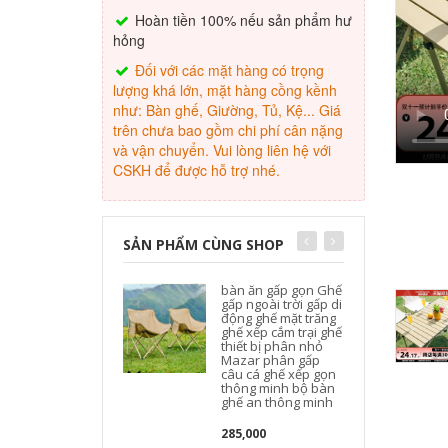
Hoàn tiền 100% nếu sản phẩm hư
hỏng
Đối với các mặt hàng có trọng
lượng khá lớn, mặt hàng cồng kềnh
như: Bàn ghế, Giường, Tủ, Kệ... Giá
trên chưa bao gồm chi phí cân nặng
và vận chuyển. Vui lòng liên hệ với
CSKH để được hỗ trợ nhé.
SẢN PHẨM CÙNG SHOP
bàn ăn gấp gọn Ghế
gấp ngoài trời gấp di
động ghế mặt trăng
ghế xếp cắm trại ghế
thiết bị phân nhỏ
Mazar phân gấp
t
câu cá ghế xếp gọn
thông minh bộ bàn
ghế an thông minh
285,000