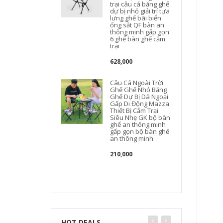
trại câu cá băng ghế
dự bị nhỏ giải trí tựa
lưng ghế bãi biển
ống sắt QF bàn an
thông minh gấp gọn
6 ghế bàn ghế cắm
trại
628,000
Câu Cá Ngoài Trời
Ghế Ghế Nhỏ Băng
Ghế Dự Bị Dã Ngoại
Gấp Di Động Mazza
Thiết Bị Cắm Trại
Siêu Nhẹ GK bộ bàn
ghế an thông minh
gấp gọn bộ bàn ghế
an thông minh
210,000
HOT DEALS