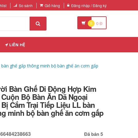
list
So sánh
Giỏ hàng
Đăng nhập / Đăng ký
0
0
Đ
LIÊN HỆ
 bàn ghế gấp thông minh bộ bàn ghế ăn cơm gấp
rời Bàn Ghế Di Động Hợp Kim
 Cuộn Bộ Bàn Ăn Dã Ngoại
Bị Cắm Trại Tiếp Liệu LL bàn
ng minh bộ bàn ghế ăn cơm gấp
666484238663
Đã bán 5