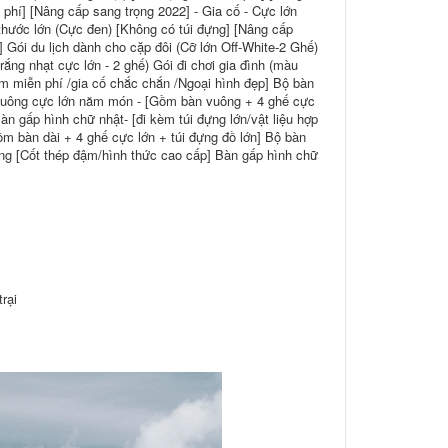
 phí] [Nâng cấp sang trọng 2022] - Gia cố - Cực lớn
 thước lớn (Cực đen) [Không có túi đựng] [Nâng cấp
Gói du lịch dành cho cặp đôi (Cỡ lớn Off-White-2 Ghế)
rắng nhạt cực lớn - 2 ghế) Gói đi chơi gia đình (màu
hôm miễn phí /gia cố chắc chắn /Ngoại hình đẹp] Bộ bàn
 vuông cực lớn năm món - [Gồm bàn vuông + 4 ghế cực
 gấp hình chữ nhật- [đi kèm túi đựng lớn/vật liệu hợp
m bàn dài + 4 ghế cực lớn + túi đựng đồ lớn] Bộ bàn
ông [Cốt thép đậm/hình thức cao cấp] Bàn gấp hình chữ
rại