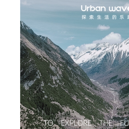
ngoài trời hợp kim
Urban Wave, bàn
nhôm trứng cuộn
ghế picnic di động,
bàn di động bàn
bàn trứng cuộn,
cắm trại dã ngoại Bộ
bàn cắm trại, trọn
bàn ghế cắm trại
bộ trang thiết bị vật
cung cấp thiết bị ghế
dụng bàn ghế gấp
cao gấp gọn ghế
bàn ghế ăn gấp gọn
gấp gọn
365,000
426,000
bộ bàn ăn 4 ghế gấp
ghế gấp gọn Bàn
gọn Ngoài Trời Ghế
ghế xếp ngoài trời
Gấp Di Động Cắm
ã ngoại, thiết bị và
Trại Dã Ngoại Câu
vật dụng cắm trại
Cá Ghế Sinh Viên
ngoài trời, bàn cuộn
Nghệ Thuật Băng
trứng gấp hợp kim
Ghế Dự Bị Siêu Nhẹ
nhôm di động ghế
Gấp Pony Phân bàn
sofa gấp gọn bàn
ăn gỗ gấp gọn bàn
ăn gấp gọn
ăn gỗ gấp gọn
427,000
214,000
Urban Wave Bàn
bàn ghế du lịch Bàn
Ghế Gấp Ngoài Trời
ghế gấp ngoài trời
Hoàn Toàn Bằng
nhôm di động trứng
Nhôm Dã Ngoại BBQ
cuộn bàn cắm trại
Nhẹ Bàn Nhỏ Thiết
dã ngoại bàn nướng
Bị Cắm Trại Tour Tự
thiết bị QF bộ bàn
Lái Xe ghế gấp gọn
ăn gấp gọn 6 ghế bộ
bộ bàn ghế an
bàn ghế ăn cơm gấp