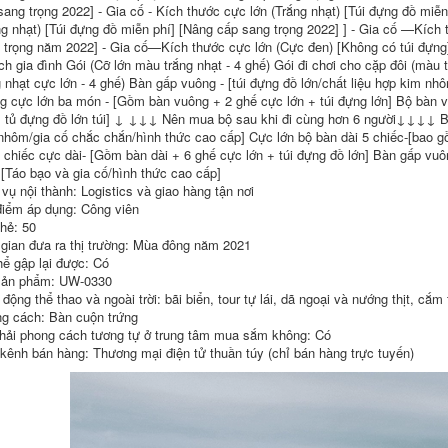
sang trọng 2022] - Gia cố - Kích thước cực lớn (Trắng nhạt) [Túi đựng đồ miễn
Siêu Nhẹ GK bộ bàn
Phân Bãi Biển Ghế
ghế an thông minh
bộ bàn ghế học sinh
ng nhạt) [Túi đựng đồ miễn phí] [Nâng cấp sang trọng 2022] ] - Gia cố —Kích
gấp gọn bộ bàn ghế
gấp gọn bộ bàn ăn
 trọng năm 2022] - Gia cố—Kích thước cực lớn (Cực đen) [Không có túi đựng] 
an thông minh
gấp gọn 6 ghế
ịch gia đình Gói (Cỡ lớn màu trắng nhạt - 4 ghế) Gói đi chơi cho cặp đôi (màu t
g nhạt cực lớn - 4 ghế) Bàn gấp vuông - [túi đựng đồ lớn/chất liệu hợp kim n
210,000
451,000
g cực lớn ba món - [Gồm bàn vuông + 2 ghế cực lớn + túi đựng lớn] Bộ bàn
+ tủ đựng đồ lớn túi] ↓ ↓↓↓ Nên mua bộ sau khi đi cùng hơn 6 người↓↓↓↓ Bàn
bộ bàn ghế học sinh
ghế tựa lưng gấp
nhôm/gia cố chắc chắn/hình thức cao cấp] Cực lớn bộ bàn dài 5 chiếc-[bao gồ
gấp gọn Bàn gấp
gọn Đô Thị Sóng
7 chiếc cực dài- [Gồm bàn dài + 6 ghế cực lớn + túi đựng đồ lớn] Bàn gấp vu
ngoài trời hợp kim
Ghế Gấp Ngoài Trời
nhôm trứng cuộn
Di Động Dã Ngoại
 [Táo bạo và gia cố/hình thức cao cấp]
bàn di động bàn
Kermit Ghế Siêu
 vụ nội thành: Logistics và giao hàng tận nơi
cắm trại dã ngoại Bộ
Nhẹ Câu Cá Cắm
điểm áp dụng: Công viên
bàn ghế cắm trại
Trại Cung Cấp Thiết
cung cấp thiết bị ghế
Bị Ghế bàn ghế du
thẻ: 50
cao gấp gọn ghế
lịch bàn ghế gấp
 gian đưa ra thị trường: Mùa đông năm 2021
gấp gọn
thông minh
hể gập lại được: Có
ản phẩm: UW-0330
426,000
369,000
động thể thao và ngoài trời: bãi biển, tour tự lái, dã ngoại và nướng thịt, cắm t
g cách: Bàn cuộn trứng
hải phong cách tương tự ở trung tâm mua sắm không: Có
 kênh bán hàng: Thương mại điện tử thuần túy (chỉ bán hàng trực tuyến)
bộ bàn ghế học sinh
bàn ăn xếp gọn Bàn
gấp gọn Bàn gấp
ghế xếp ngoài trời