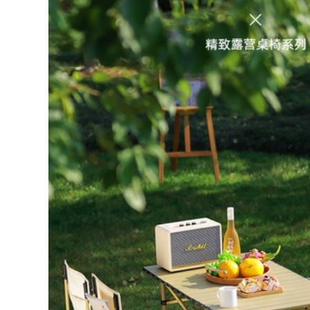
Ghế Gấp Ngoài Trời
Bàn gấp ngoài trời
Di Động Dã Ngoại
gấp gọn bàn cắm
Kermit Ghế Siêu
trại di động Bộ bàn
Nhẹ Câu Cá Cắm
ghế dã ngoại cung
Trại Cung Cấp Thiết
cấp thiết bị bàn
Bị Ghế bàn ghế du
trứng cuộn hợp kim
lịch bàn ghế gấp
nhôm ghế gấp gọn
thông minh
bàn ghế gấp gọn
369,000
374,000
bộ bàn ghế gấp gọn
Ghế gấp ngoài trời,
Ngoài Trời Bàn Gấp
ghế mặt trăng siêu
Di Động Cắm Trại
nhẹ di động, ghế
Bàn Dã Ngoại Bộ
câu cá cắm trại, ghế
Bàn Ghế Cắm Trại
thư giãn dã ngoại,
Hoàn Chỉnh Thiết Bị
cắm trại Maza nhỏ
Tiếp Liệu Trứng
ghế gấp gọn ghế
Cuộn Bàn CS ghế
cao gấp gọn
sofa gấp gọn ghế
cao gấp gọn
446,000
Ngoài Trời Di Động
438,000
Bàn Gấp Trứng Bàn
Ghế xếp ngoài trời
Gian Hàng Cắm Trại
Ghế Kermit ghế cắm
Giải Trí Dã Ngoại
rại ngoài trời ghế
Bàn Ghế Đa Năng
gấp di động bãi biển
Thiết Bị Hoàn Chỉnh
ghế siêu nhẹ câu cá
Bàn bàn ghế gấp
phân ghế xếp gọn
ghế gấp gọn
thông minh bàn ăn
gấp gọn
363,000