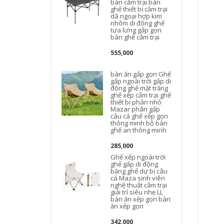
bàn cắm trại bàn
ghế thiết bị cắm trại
dã ngoại hợp kim
nhôm di động ghế
tựa lưng gấp gọn
bàn ghế cắm trại
555,000
bàn ăn gấp gọn Ghế
gấp ngoài trời gấp di
động ghế mặt trăng
ghế xếp cắm trại ghế
thiết bị phân nhỏ
d
Mazar phân gấp
câu cá ghế xếp gọn
thông minh bộ bàn
ghế an thông minh
285,000
Ghế xếp ngoài trời
ghế gấp di động
băng ghế dự bị câu
cá Maza sinh viên
nghệ thuật cắm trại
giải trí siêu nhẹ LL
bàn ăn xếp gọn bàn
ăn xếp gọn
342,000