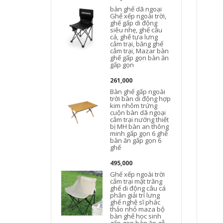
bàn ghế dã ngoại
Ghế xếp ngoài trời,
ghế gấp di động
siêu nhẹ, ghế câu
cá, ghế tựa lưng
cắm trại, băng ghế
cắm trại, Mazar bàn
ghế gấp gọn bàn ăn
gấp gọn
261,000
Bàn ghế gấp ngoài
trời bàn di động hợp
kim nhôm trứng
cuộn bàn dã ngoại
cắm trại nướng thiết
bị MH bàn an thông
minh gấp gọn 6 ghế
bàn ăn gấp gọn 6
ghế
495,000
Ghế xếp ngoài trời
cắm trại mặt trăng
ghế di động câu cá
phân giải trí lưng
ghế nghệ sĩ phác
thảo nhỏ maza bộ
bàn ghế học sinh