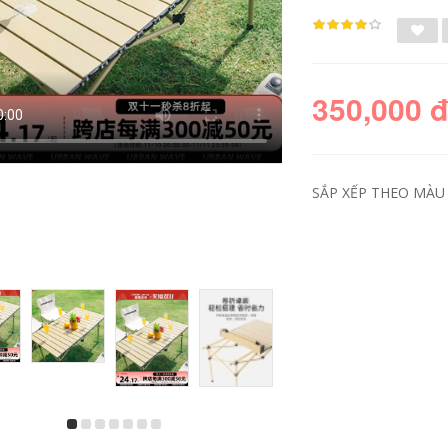
350,000 
SẮP XẾP THEO MÀU 
bộ bàn ghế an
ghế gấp gọn Bàn
thông minh Ghế xếp
ghế xếp ngoài trời
ngoài trời, ghế câu
dã ngoại, thiết bị và
cá siêu nhẹ di động,
vật dụng cắm trại
ghế giám đốc cắm
ngoài trời, bàn cuộn
rại bãi biển, ghế tựa
trứng gấp hợp kim
lưng nghỉ trưa CS
nhôm di động ghế
ghế sofa gấp gọn
sofa gấp gọn bàn
bộ bàn ghế an
ăn gấp gọn
thông minh gấp gọn
427,000
514,000