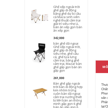
Ghế xếp ngoài trời
ghế gấp di động
băng ghế dự bị câu
cá Maza sinh viên
nghệ thuật cắm trại
giải trí siêu nhẹ LL
bàn ăn xếp gọn bàn
ăn xếp gọn
342,000
bàn ghế dã ngoại
Ghế xếp ngoài trời,
ghế gấp di động
siêu nhẹ, ghế câu
cá, ghế tựa lưng
cắm trại, băng ghế
cắm trại, Mazar bàn
d
MÔ
ghế gấp gọn bàn ăn
gấp gọn
261,000
t
Bàn ghế gấp ngoài
Thươ
trời bàn di động hợp
Chất 
kim nhôm trứng
Phon
cuộn bàn dã ngoại
cắm trại nướng thiết
sản 
bị MH bàn an thông
Phân
minh gấp gọn 6 ghế
lại/
bàn ăn gấp gọn 6