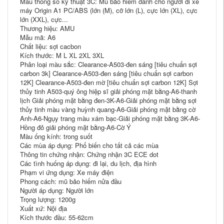
Mẫu thông số kỹ thuật 3C: Mũ bảo hiểm dành cho người đi xe
máy Origin A1 PC/ABS (lớn (M), cỡ lớn (L), cực lớn (XL), cực
lớn (XXL), cực...
Thương hiệu: AMU
Mẫu mã: A6
Chất liệu: sợi cacbon
Kích thước: M L XL 2XL 3XL
Phân loại màu sắc: Clearance-A503-đen sáng [tiêu chuẩn sợi
carbon 3k] Clearance-A503-đen sáng [tiêu chuẩn sợi carbon
12K] Clearance-A503-đen mờ [tiêu chuẩn sợi carbon 12K] Sợi
thủy tinh A503-quý ông hiệp sĩ giải phóng mặt bằng-A6-thanh
lịch Giải phóng mặt bằng đen-3K-A6-Giải phóng mặt bằng sợi
thủy tinh màu vàng huỳnh quang-A6-Giải phóng mặt bằng cờ
Anh-A6-Ngụy trang màu xám bạc-Giải phóng mặt bằng 3K-A6-
Hồng đỏ giải phóng mặt bằng-A6-Cờ Ý
Màu ống kính: trong suốt
Các mùa áp dụng: Phổ biến cho tất cả các mùa
Thông tin chứng nhận: Chứng nhận 3C ECE dot
Các tình huống áp dụng: đi lại, du lịch, địa hình
Phạm vi ứng dụng: Xe máy điện
Phong cách: mũ bảo hiểm nửa đầu
Người áp dụng: Người lớn
Trọng lượng: 1200g
Xuất xứ: Nội địa
Kích thước đầu: 55-62cm