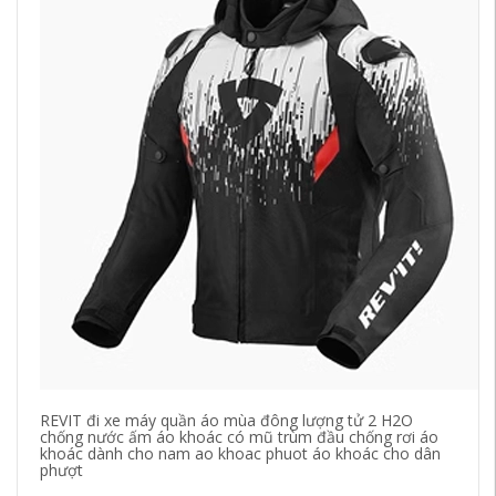
REVIT đi xe máy quần áo mùa đông lượng tử 2 H2O
Gă
chống nước ấm áo khoác có mũ trùm đầu chống rơi áo
đi
khoác dành cho nam ao khoac phuot áo khoác cho dân
áp
phượt
gă