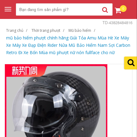
0
Toggle
navigation
TD-43828484816
Trang chủ
Thời trang phượt
Mũ bảo hiểm
mũ bảo hiểm phượt chính hãng Giải Tỏa Amu Mùa Hè Xe Máy
Xe Máy Xe Đạp Điện Rider Nửa Mũ Bảo Hiểm Nam Sợi Carbon
Retro Đi Xe Bốn Mùa mũ phượt nữ nón fullface cho nữ