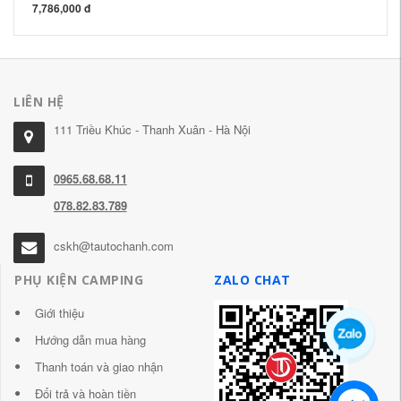
7,786,000 đ
89
LIÊN HỆ
111 Triều Khúc - Thanh Xuân - Hà Nội
0965.68.68.11
078.82.83.789
cskh@tautochanh.com
PHỤ KIỆN CAMPING
ZALO CHAT
Giới thiệu
Hướng dẫn mua hàng
Thanh toán và giao nhận
Đổi trả và hoàn tiền