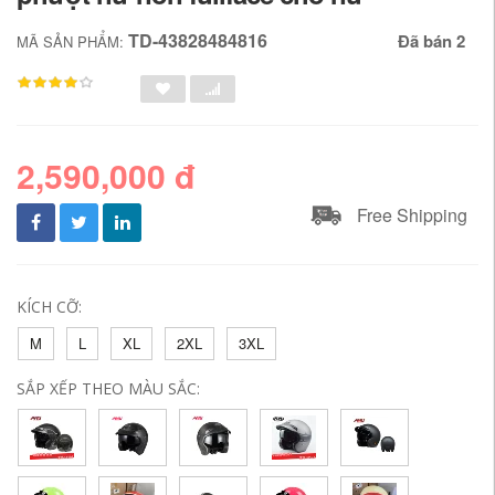
TD-43828484816
Đã bán 2
MÃ SẢN PHẨM:
2,590,000 đ
Free Shipping
KÍCH CỠ:
M
L
XL
2XL
3XL
SẮP XẾP THEO MÀU SẮC: