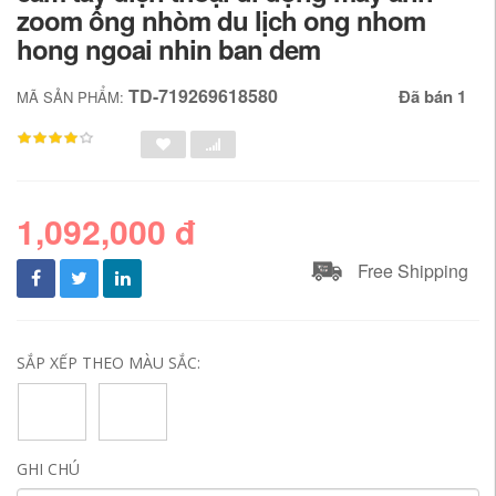
zoom ống nhòm du lịch ong nhom
hong ngoai nhin ban dem
TD-719269618580
Đã bán 1
MÃ SẢN PHẨM:
1,092,000 đ
Free Shipping
SẮP XẾP THEO MÀU SẮC:
GHI CHÚ