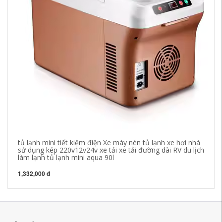
tủ lạnh mini tiết kiệm điện Xe máy nén tủ lạnh xe hơi nhà
Th
sử dụng kép 220v12v24v xe tải xe tải đường dài RV du lịch
nh
làm lạnh tủ lạnh mini aqua 90l
bế
1,332,000 đ
1,