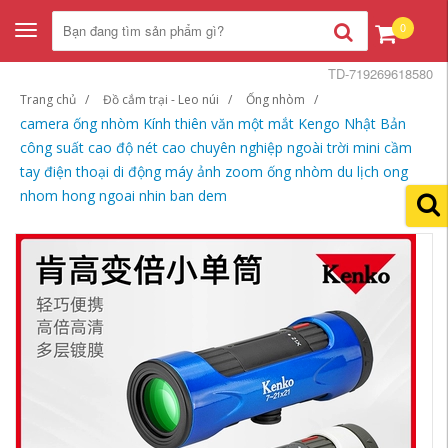
0
Toggle
navigation
TD-719269618580
Trang chủ
Đồ cắm trại - Leo núi
Ống nhòm
camera ống nhòm Kính thiên văn một mắt Kengo Nhật Bản
công suất cao độ nét cao chuyên nghiệp ngoài trời mini cầm
tay điện thoại di động máy ảnh zoom ống nhòm du lịch ong
nhom hong ngoai nhin ban dem