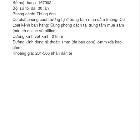
Số mặt hàng: 167902
Bội số tối đa: 30 lần
Phong cách: Thùng đơn
Có phải phong cách tương tự ở trung tâm mua sắm không: Có
Loại kênh bán hàng: Cùng phong cách tại trung tâm mua sắm
(bán cả online và offline)
Đường kính vật kính: 21mm
Đường kính đồng tử thoát: 1mm (đã bao gồm) -5mm (đã bao
gồm)
Khoảng giá: 201-500 nhân dân tệ