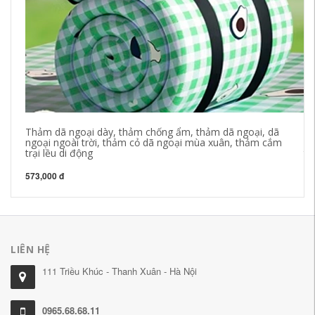
Thảm dã ngoại dày, thảm chống ẩm, thảm dã ngoại, dã
Th
ngoại ngoài trời, thảm cỏ dã ngoại mùa xuân, thảm cắm
mò
trại lều di động
th
573,000 đ
35
LIÊN HỆ
111 Triều Khúc - Thanh Xuân - Hà Nội
0965.68.68.11