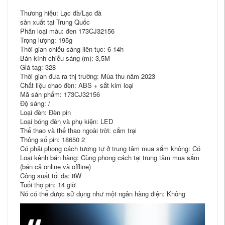
Thương hiệu: Lạc đà/Lạc đà
sản xuất tại Trung Quốc
Phân loại màu: đen 173CJ32156
Trọng lượng: 195g
Thời gian chiếu sáng liên tục: 6-14h
Bán kính chiếu sáng (m): 3,5M
Giá tag: 328
Thời gian đưa ra thị trường: Mùa thu năm 2023
Chất liệu chao đèn: ABS + sắt kim loại
Mã sản phẩm: 173CJ32156
Độ sáng: /
Loại đèn: Đèn pin
Loại bóng đèn và phụ kiện: LED
Thể thao và thể thao ngoài trời: cắm trại
Thông số pin: 18650 2
Có phải phong cách tương tự ở trung tâm mua sắm không: Có
Loại kênh bán hàng: Cùng phong cách tại trung tâm mua sắm
(bán cả online và offline)
Công suất tối đa: 8W
Tuổi thọ pin: 14 giờ
Nó có thể được sử dụng như một ngân hàng điện: Không