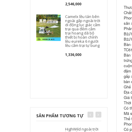
2,546,000
Thươ
Chất
Camelx lều tán bên
Phon
ngoài gấp ngoài trời
sản 
di động lục giác cắm
Phân
trại qua đêm cắm
trại hoang dã bộ
B2JY
thiết bị hoàn chỉnh
B2JY
lều eureka 6 người
Bàn 
lều cắm trại tự bung
TC61
1,336,000
Bàn 
trứn
cuộn
đậm 
gấp 
t
bàn 
Ghế 
Địa 
Giá 
Thời
Có t
Mã 
SẢN PHẨM TƯƠNG TỰ
Thể t
Phon
HighWild ngoài trời
Có p