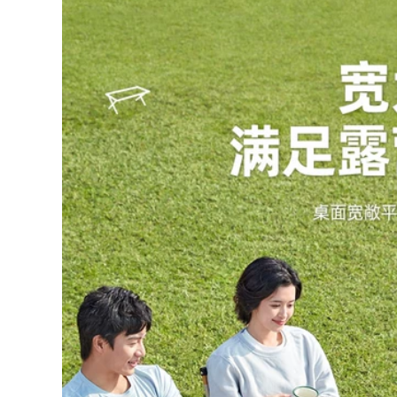
ghế nằm gấp gọn Đô
495,000
Thị Sóng Ngoài Trời
Ghế xếp ngoài trời,
Ghế Gấp Di Động
ghế gấp di động,
Thiết Bị Đánh Cá
ghế tựa nhỏ sinh
Ghế Phân Nghệ Sĩ
viên nghệ thuật
Phác Thảo Ghế Gấp
Mazar, ghế cắm trại
ghế ngủ gấp gọn
siêu nhẹ, ghế câu cá
bàn ghế dã ngoại
bàn ghế du lịch ghế
gấp gọn
289,000
289,000
Đô Thị Sóng Ghế
Gấp Ngoài Trời Di
ghế gấp gọn Đô Thị
Động Giải Trí Cắm
Sóng Ghế Gấp
Trại Ghế Gỗ Chắc
Ngoài Trời Cắm Trại
Chắn Siêu Nhẹ
Gấp Di Động Phân
Trăng Bướm Ghế
Xếp Hàng Hiện Vật
bàn ghế gấp gọn
Câu Cá Pony Băng
bàn ghế ăn gấp gọn
Ghế Dự Bị bộ bàn
ghế ăn cơm gấp gọn
724,000
ghế gấp gọn
281,000