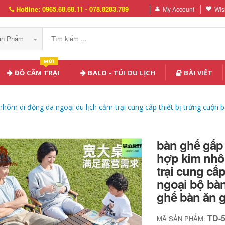
Hotline: 0965.68.68.11 - 078.8283.789
My Account
Wish
Sản Phẩm
MỚI
ĐỒ CẮM TRẠI
BALO - TÚI DU LỊCH
BÀI VIẾT
nhôm di động dã ngoại du lịch cắm trại cung cấp thiết bị trứng cuộn
bàn ghế gấp 
hợp kim nhô
trại cung cấ
ngoại bộ bà
ghế bàn ăn 
TD-
MÃ SẢN PHẨM: