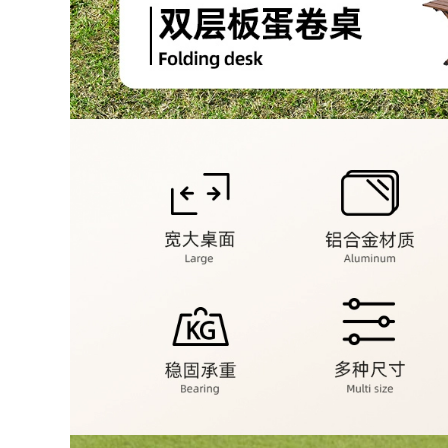
gọn Đô Thị Sóng
ghế sofa gấp gọn
Ghế Gấp Ngoài Trời
Bàn gấp ngoài trời
Di Động Dã Ngoại
gấp gọn bàn cắm
Kermit Ghế Siêu
trại di động Bộ bàn
Nhẹ Câu Cá Cắm
ghế dã ngoại cung
Trại Cung Cấp Thiết
cấp thiết bị bàn
Bị Ghế bàn ghế du
trứng cuộn hợp kim
lịch bàn ghế gấp
nhôm ghế gấp gọn
thông minh
bàn ghế gấp gọn
369,000
374,000
bộ bàn ghế gấp gọn
Ghế gấp ngoài trời,
Ngoài Trời Bàn Gấp
ghế mặt trăng siêu
Di Động Cắm Trại
nhẹ di động, ghế
Bàn Dã Ngoại Bộ
câu cá cắm trại, ghế
Bàn Ghế Cắm Trại
thư giãn dã ngoại,
Hoàn Chỉnh Thiết Bị
cắm trại Maza nhỏ
Tiếp Liệu Trứng
ghế gấp gọn ghế
Cuộn Bàn CS ghế
cao gấp gọn
sofa gấp gọn ghế
cao gấp gọn
446,000
Ngoài Trời Di Động
438,000
Bàn Gấp Trứng Bàn
Ghế xếp ngoài trời
Gian Hàng Cắm Trại
Ghế Kermit ghế cắm
Giải Trí Dã Ngoại
rại ngoài trời ghế
Bàn Ghế Đa Năng
gấp di động bãi biển
Thiết Bị Hoàn Chỉnh
ghế siêu nhẹ câu cá
Bàn bàn ghế gấp
phân ghế xếp gọn
ghế gấp gọn
thông minh bàn ăn
gấp gọn
363,000