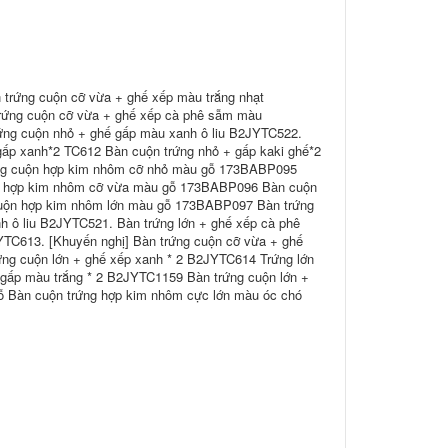
 trứng cuộn cỡ vừa + ghế xếp màu trắng nhạt
rứng cuộn cỡ vừa + ghế xếp cà phê sẫm màu
ng cuộn nhỏ + ghế gấp màu xanh ô liu B2JYTC522.
gấp xanh*2 TC612 Bàn cuộn trứng nhỏ + gấp kaki ghế*2
ng cuộn hợp kim nhôm cỡ nhỏ màu gỗ 173BABP095
n hợp kim nhôm cỡ vừa màu gỗ 173BABP096 Bàn cuộn
uộn hợp kim nhôm lớn màu gỗ 173BABP097 Bàn trứng
h ô liu B2JYTC521. Bàn trứng lớn + ghế xếp cà phê
YTC613. [Khuyến nghị] Bàn trứng cuộn cỡ vừa + ghế
ng cuộn lớn + ghế xếp xanh * 2 B2JYTC614 Trứng lớn
 gấp màu trắng * 2 B2JYTC1159 Bàn trứng cuộn lớn +
 Bàn cuộn trứng hợp kim nhôm cực lớn màu óc chó