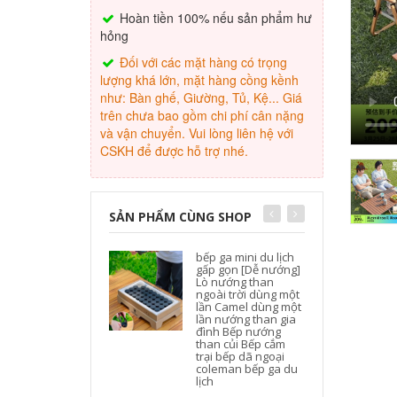
Hoàn tiền 100% nếu sản phẩm hư
hỏng
Đối với các mặt hàng có trọng
lượng khá lớn, mặt hàng cồng kềnh
như: Bàn ghế, Giường, Tủ, Kệ... Giá
trên chưa bao gồm chi phí cân nặng
và vận chuyển. Vui lòng liên hệ với
CSKH để được hỗ trợ nhé.
SẢN PHẨM CÙNG SHOP
bếp ga mini du lịch
gấp gọn [Dễ nướng]
Lò nướng than
ngoài trời dùng một
lần Camel dùng một
lần nướng than gia
đình Bếp nướng
than củi Bếp cắm
trại bếp dã ngoại
coleman bếp ga du
lịch