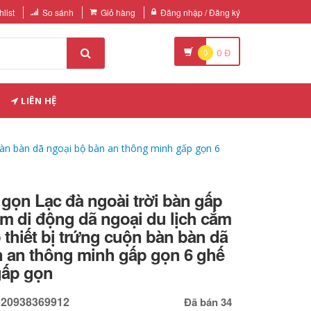
list
So sánh
Giỏ hàng
Đăng nhập / Đăng ký
0
0
Đ
LIÊN HỆ
 bàn bàn dã ngoại bộ bàn an thông minh gấp gọn 6
gọn Lạc đà ngoài trời bàn gấp
m di động dã ngoại du lịch cắm
p thiết bị trứng cuộn bàn bàn dã
n an thông minh gấp gọn 6 ghế
gấp gọn
520938369912
Đã bán 34