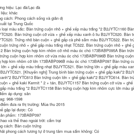
lớn Vinyl chống
hiên cắm trại lều
ng hiệu: Lạc đà/Lạc đà
nắng và chống mưa
cắm trại 2 người
di động cắm trại mái
dựng lều cắm trại
 liệu: khác
hiên chống gió lều
g cách: Phong cách sống và giản dị
camping lều
1,136,000
xuất tại Trung Quốc
naturehike 2 người
 loại màu sắc: Bàn trứng cuộn nhỏ + ghế xếp màu trắng *2 B2JYTC1160 Bàn
1,806,000
Lạc Đà Tán Lều Cắm
TC520. Bàn trứng cuộn cỡ vừa + ghế xếp màu xanh ô liu B2JYTC520. Bàn t
Trại Ngoài Trời Bàn
TC520. Trứng nhỏ bàn cuộn + ghế gấp cà phê sẫm màu B2JYTC522. Bàn trứ
Ghế Phủ Bạc Chống
cuộn trứng nhỏ + ghế gấp màu trắng nhạt TC522. Bàn trứng cuộn nhỏ + ghế 
[Mô hình tương tự
Nắng Cắm Trại Bạt
2 Bàn trứng cuộn hợp kim nhôm cỡ nhỏ màu óc chó 173BABP095A Bàn trứ
của Tian Liang
Phủ Màn Bãi Biển
Liuyun Xiaozhu] Bộ
Thiết Bị 6 Bộ lều cắm
trứng cuộn hợp kim nhôm cỡ vừa màu óc chó 173BABP096B Bàn trứng cuộ
hoàn chỉnh lều bơm
trại giá rẻ lều cắm
g hợp kim nhôm cỡ lớn 173BABP096B màu óc chó 173BABP097 Bàn trứng c
hơi hoàn toàn tự
trại xịn
 lớn + ghế xếp màu trắng nhạt B2JYTC521. Bàn trứng lớn + ghế gấp màu xan
động lạc đà gấp
ngoài trời di động
B2JYTC521. [Khuyến nghị] Trung bình bàn trứng cuộn + ghế gấp kaki*2 B2J
2,046,000
cắm trại làm lều cắm
xanh*2 B2JYTC613 Bàn trứng cuộn lớn + ghế gấp kaki*2 B2JYTC614. Bàn trứ
rại thuê lều cắm trại
cuộn + ghế kaki Kermit * 2 + tán, B2JYTC1157 Bàn trứng cuộn cỡ vừa + ghế
gấp màu trắng *2 B2JYTC1158 Bàn trứng cuộn hợp kim nhôm cực lớn màu gỗ
8,886,000
điểm áp dụng: sân
tag: 968-1598
 điểm đưa ra thị trường: Mùa thu 2015
hể gập lại được: Có
sản phẩm: 173BABP097
hao và thể thao ngoài trời: cắm trại
g cách: Bàn cuộn trứng
hải phong cách tương tự ở trung tâm mua sắm không: Có
bộ bàn ghế học sinh
bàn ăn xếp gọn Bàn