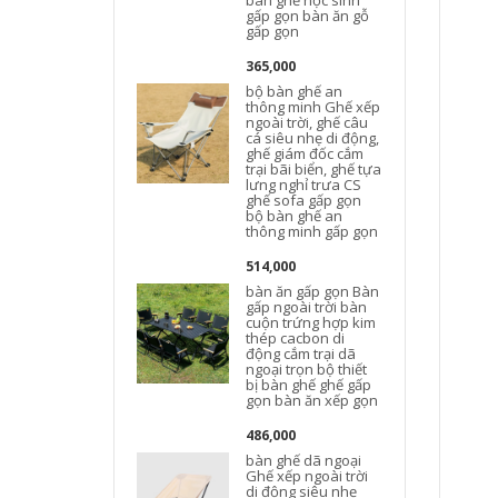
bàn ghế học sinh
gấp gọn bàn ăn gỗ
gấp gọn
365,000
bộ bàn ghế an
thông minh Ghế xếp
ngoài trời, ghế câu
cá siêu nhẹ di động,
ghế giám đốc cắm
trại bãi biển, ghế tựa
lưng nghỉ trưa CS
ghế sofa gấp gọn
bộ bàn ghế an
thông minh gấp gọn
514,000
bàn ăn gấp gọn Bàn
gấp ngoài trời bàn
cuộn trứng hợp kim
thép cacbon di
động cắm trại dã
ngoại trọn bộ thiết
bị bàn ghế ghế gấp
gọn bàn ăn xếp gọn
t
486,000
bàn ghế dã ngoại
Ghế xếp ngoài trời
di động siêu nhẹ