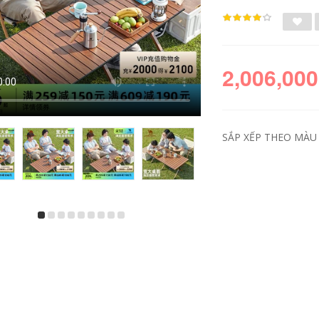
2,006,000
SẮP XẾP THEO MÀU 
lều vintage [Mô hình
thuê lều camping
tương tự như Tian
Lều lạc đà gấp ngoài
Liang] Lều lạc đà
trời lều cắm trại di
gấp ngoài trời lều
động thiết bị lều cắm
cắm trại di động Lều
trại trọn bộ chống
cắm trại với đầy đủ
nắng và chống mưa
thiết bị để nghỉ qua
qua đêm trong nhà
đêm cho thuê đồ
lều du lịch 1 người
camping dựng trại
lều trại đẹp
chữ a
2,046,000
2,426,000