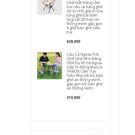
Ghế mặt trăng cắm
trại câu cá băng ghế
dự bị nhỏ giải trí tựa
lưng ghế bãi biển
ống sắt QF bàn an
thông minh gấp gọn
6 ghế bàn ghế cắm
trại
628,000
Câu Cá Ngoài Trời
Ghế Ghế Nhỏ Băng
Ghế Dự Bị Dã Ngoại
Gấp Di Động Mazza
Thiết Bị Cắm Trại
Siêu Nhẹ GK bộ bàn
ghế an thông minh
gấp gọn bộ bàn ghế
an thông minh
210,000