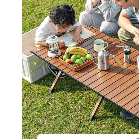
bộ bàn ghế an
bàn ghế ăn cơm gấp
thông minh
gọn
449,000
507,000
bộ bàn ghế ăn cơm
Đô Thị Sóng Cắm
gấp gọn Đô Thị
Trại Ngoài Trời
Sóng Ghế Gấp
Hoang Dã Câu Cá
Ngoài Trời Cắm Trại
Nền Tảng Câu Cá
Ghế Ghế Trung Thu
Tựa Lưng Ghế Câu
Bãi Biển Ghế Di
Cá Siêu Nhẹ Mọi Địa
Động Mazar Ghế
Hình Maza Gấp Câu
Xếp Câu Cá Phân
Cá Ghế ghế nằm
bộ bàn ghế gấp gọn
gấp gọn ghế tựa
thông minh bộ bàn
lưng gấp gọn
ăn gấp gọn
281,000
535,000
bộ bàn ghế học sinh
Đô Thị Sóng Ghế
gấp gọn Bàn ghế
Gấp Ngoài Trời
xếp ngoài trời cắm
Kermit Ghế Di Động
trại dã ngoại cắm
Cắm Trại Lưng Ghế
trại thiết bị cung cấp
Dã Ngoại Câu Cá
xe di động du lịch tự
Phân Bãi Biển Ghế
lái gỗ nguyên khối
bộ bàn ghế học sinh
bàn cuộn trứng bộ
gấp gọn bộ bàn ăn
bàn ghế gấp gọn
gấp gọn 6 ghế
ghế xếp gọn thông
minh
451,000
1,766,000
ghế tựa lưng gấp