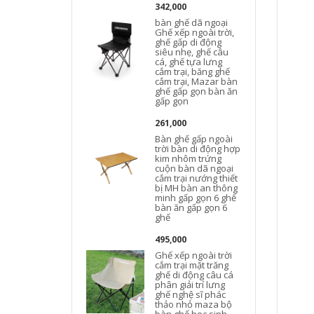
342,000
bàn ghế dã ngoại
Ghế xếp ngoài trời,
ghế gấp di động
siêu nhẹ, ghế câu
cá, ghế tựa lưng
cắm trại, băng ghế
cắm trại, Mazar bàn
ghế gấp gọn bàn ăn
gấp gọn
261,000
Bàn ghế gấp ngoài
trời bàn di động hợp
kim nhôm trứng
cuộn bàn dã ngoại
cắm trại nướng thiết
bị MH bàn an thông
minh gấp gọn 6 ghế
bàn ăn gấp gọn 6
ghế
495,000
Ghế xếp ngoài trời
cắm trại mặt trăng
ghế di động câu cá
phân giải trí lưng
ghế nghệ sĩ phác
thảo nhỏ maza bộ