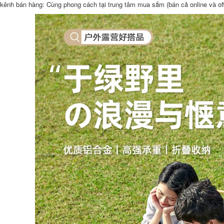
gấp gọn Bàn gấp
ghế xếp ngoài trời
 kênh bán hàng: Cùng phong cách tại trung tâm mua sắm (bán cả online và off
ngoài trời hợp kim
Urban Wave, bàn
nhôm trứng cuộn
ghế picnic di động,
bàn di động bàn
bàn trứng cuộn,
cắm trại dã ngoại Bộ
bàn cắm trại, trọn
bàn ghế cắm trại
bộ trang thiết bị vật
cung cấp thiết bị ghế
dụng bàn ghế gấp
cao gấp gọn ghế
bàn ghế ăn gấp gọn
gấp gọn
365,000
426,000
bộ bàn ăn 4 ghế gấp
ghế gấp gọn Bàn
gọn Ngoài Trời Ghế
ghế xếp ngoài trời
Gấp Di Động Cắm
ã ngoại, thiết bị và
Trại Dã Ngoại Câu
vật dụng cắm trại
Cá Ghế Sinh Viên
ngoài trời, bàn cuộn
Nghệ Thuật Băng
trứng gấp hợp kim
Ghế Dự Bị Siêu Nhẹ
nhôm di động ghế
Gấp Pony Phân bàn
sofa gấp gọn bàn
ăn gỗ gấp gọn bàn
ăn gấp gọn
ăn gỗ gấp gọn
427,000
214,000
Urban Wave Bàn
bàn ghế du lịch Bàn
Ghế Gấp Ngoài Trời
ghế gấp ngoài trời
Hoàn Toàn Bằng
nhôm di động trứng
Nhôm Dã Ngoại BBQ
cuộn bàn cắm trại
Nhẹ Bàn Nhỏ Thiết
dã ngoại bàn nướng
Bị Cắm Trại Tour Tự
thiết bị QF bộ bàn
Lái Xe ghế gấp gọn
ăn gấp gọn 6 ghế bộ