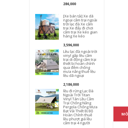
286,000
[Xe bán tải] Xe dã
ngoại cắm trại ngoài
trời lạc đà Xe cắm
trại Xe đẩy đi chơi
l
cắm trại Xe kéo gian
hàng Xe kéo
3,596,000
c
Lều lạc đà ngoài trời
vinyl gấp lều cắm
trại di động cắm trại
thiết bị hoàn chỉnh
qua đêm chống
mưa nắng thuê lều
lều dã ngoại
2,186,000
lều đi rừng Lạc Đà
Ngoài Trời Titan
Vinyl Tán Lều Cắm
Trại Chống Nắng
Pergola Chống Mưa
Bạt Vải Thiết Bị Bộ
MÔ
Hoàn Chỉnh thuê
lều phượt giá lều
cắm trại 4 người
t