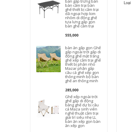
bàn gấp trứng bàn
Loại
bàn cắm trại bàn
ghế thiết bị cắm trại
dã ngoại hợp kim
nhôm di động ghế
tựa lưng gấp gọn
bàn ghế cắm trại
555,000
bàn ăn gấp gọn Ghế
gấp ngoài trời gấp di
động ghế mặt trăng
ghế xếp cắm trại ghế
thiết bị phân nhỏ
d
Mazar phân gấp
câu cá ghế xếp gọn
thông minh bộ bàn
ghế an thông minh
285,000
Ghế xếp ngoài trời
ghế gấp di động
băng ghế dự bị câu
cá Maza sinh viên
nghệ thuật cắm trại
giải trí siêu nhẹ LL
bàn ăn xếp gọn bàn
ăn xếp gọn