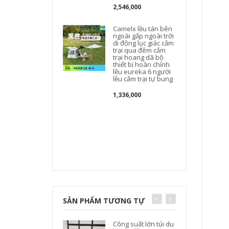
2,546,000
Camelx lều tán bên
ngoài gấp ngoài trời
di động lục giác cắm
trại qua đêm cắm
trại hoang dã bộ
thiết bị hoàn chỉnh
lều eureka 6 người
lều cắm trại tự bung
1,336,000
t
SẢN PHẨM TƯƠNG TỰ
Công suất lớn túi du
t