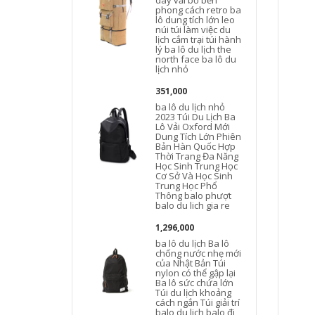
dày vải bố bền
l
phong cách retro ba
đ
lô dung tích lớn leo
núi túi làm việc du
d
lịch cắm trại túi hành
d
lý ba lô du lịch the
north face ba lô du
lịch nhỏ
351,000
ba lô du lịch nhỏ
n
2023 Túi Du Lịch Ba
Lô Vải Oxford Mới
Dung Tích Lớn Phiên
Bản Hàn Quốc Hợp
Thời Trang Đa Năng
l
Học Sinh Trung Học
Cơ Sở Và Học Sinh
Trung Học Phổ
b
Thông balo phượt
balo du lich gia re
l
1,296,000
ba lô du lịch Ba lô
l
chống nước nhẹ mới
của Nhật Bản Túi
b
nylon có thể gập lại
Ba lô sức chứa lớn
Túi du lịch khoảng
cách ngắn Túi giải trí
balo du lich balo đi