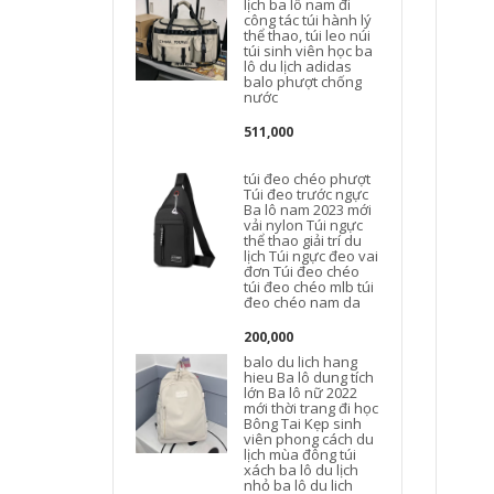
lịch ba lô nam đi
công tác túi hành lý
thể thao, túi leo núi
túi sinh viên học ba
lô du lịch adidas
balo phượt chống
nước
d
511,000
túi đeo chéo phượt
B
Túi đeo trước ngực
Ba lô nam 2023 mới
vải nylon Túi ngực
t
thể thao giải trí du
lịch Túi ngực đeo vai
đơn Túi đeo chéo
túi đeo chéo mlb túi
đeo chéo nam da
200,000
balo du lich hang
hieu Ba lô dung tích
lớn Ba lô nữ 2022
c
mới thời trang đi học
Bông Tai Kẹp sinh
l
viên phong cách du
lịch mùa đông túi
xách ba lô du lịch
nhỏ ba lô du lich
l