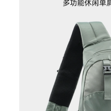
lớn Vinyl chống
hiên cắm trại lều
nắng và chống mưa
cắm trại 2 người
di động cắm trại mái
dựng lều cắm trại
hiên chống gió lều
camping lều
1,136,000
naturehike 2 người
1,806,000
Lạc Đà Tán Lều Cắm
Trại Ngoài Trời Bàn
Ghế Phủ Bạc Chống
[Mô hình tương tự
Nắng Cắm Trại Bạt
của Tian Liang
Phủ Màn Bãi Biển
Liuyun Xiaozhu] Bộ
Thiết Bị 6 Bộ lều cắm
hoàn chỉnh lều bơm
trại giá rẻ lều cắm
hơi hoàn toàn tự
trại xịn
động lạc đà gấp
ngoài trời di động
2,046,000
cắm trại làm lều cắm
rại thuê lều cắm trại
8,886,000
úi du lịch Ba Lô
balo nam du lịch Ba