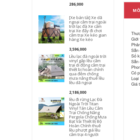
286,000
MÔ
[Xe bán tải] Xe dã
ngoại cắm trại ngoài
trời lạc đà Xe cắm
trại Xe đẩy đi chơi
l
Thươ
cắm trại Xe kéo gian
Giới
hàng Xe kéo
Phân
3,596,000
Sẵn 
c
Số k
Lều lạc đà ngoài trời
vinyl gấp lều cắm
Sẵn 
trại di động cắm trại
Phon
thiết bị hoàn chỉnh
Có p
qua đêm chống
mưa nắng thuê lều
Loại
lều dã ngoại
Giá 
2,186,000
lều đi rừng Lạc Đà
Ngoài Trời Titan
Vinyl Tán Lều Cắm
Trại Chống Nắng
Pergola Chống Mưa
Bạt Vải Thiết Bị Bộ
Hoàn Chỉnh thuê
lều phượt giá lều
cắm trại 4 người
t