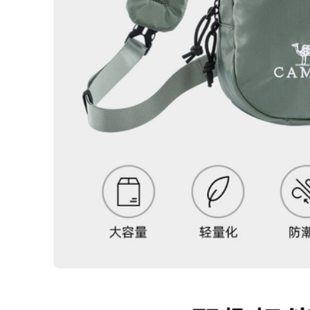
Nam Dung Tích Lớn
lô du lịch, túi du lịch
2023 Mới Du Lịch Túi
ngắn ngày cho nữ,
Máy Tính Ba Lô Học
túi đựng máy tính
Trung Học Cơ Sở
sinh viên đại học
Trung Học Sinh Viên
dung lượng lớn, túi
Đại Học Nữ balo kéo
hành lý đi công tác,
u lịch balo du lịch
nam balo du lịch nữ
túi xách du lịch
515,000
768,000
a lô du lịch, túi du
lịch ngắn ngày cho
ba lô du lich Ba lô
nữ, túi đựng máy
ngoài trời có thể gập
ính sinh viên đại
lại siêu nhẹ đi bộ
học dung lượng lớn,
đường dài túi đi bè
túi hành lý đi công
thể thao di động
tác, nam balo du
chống thấm nước
lich cao cap balo du
ba lô nữ túi da nam
lịch nam cao cấp
ba lô du lịch miti ba
lô du lịch nam đẹp
775,000
217,000
balo du lich cao cap
Ba lô ngoài trời Dika
Túi leo núi Camel
ó thể gập lại túi da
ngoài trời chuyên
di động thể thao du
nghiệp Ba lô đi bộ
ịch leo núi ba lô sức
đường dài Ba lô thể
chứa lớn cho nam
thao nam Ba lô du
và nữ 847 túi balo
lịch chống nước
du lịch ba lô kéo du
dành cho nữ Túi đi
ịch
học du lịch leo núi