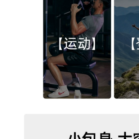
ớn, hành lý du lịch
Ba lô đi học thông
i công tác, ba lô, ba
thường nam vải
lô máy tính, nữ ba lô
canvas đơn giản Ba
u lich ba lô túi xách
lô nam phong cách
u lịch
Hàn Quốc sức chứa
lớn học sinh trung
học Schoolbag máy
507,000
tính túi du lịch túi du
Ba lô du lịch cho nữ
lịch balo nam du lịch
2023 ba lô mới đi
công tác đường
199,000
gắn, túi du lịch nhẹ,
túi đựng máy tính
Ba Lô Nữ Ba Lô Du
dung lượng lớn, đi
Lịch Du Lịch Ngoài
học cho nam balo
Trời Cho Nam Nhẹ
nam du lịch ba lo du
Gấp Leo Núi Túi Học
ich
Dung Tích Cực Lớn
Túi Hành Lý ba lô du
lich ba lô kéo du lịch
892,000
a lô du lich Túi du
511,000
lịch cự ly ngắn dung
ượng lớn, túi thể
ba lo du lich Ba Lô
thao nữ, túi đeo vai
Thể Thao 60 Lít 70 Lít
di động, ba lô du
Nam Dung Tích Lớn
ịch leo núi ba lô du
Nữ Hành Lý Du Lịch
lịch the north face
Ba Lô Du Lịch Sinh
a lô du lịch cho trẻ
Viên Học Leo Núi túi
em
Ngoài Trời balo du
lịch chống nước túi
xách du lịch
451,000
ba lo du lich nu Ba
451,000