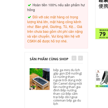
Hoàn tiền 100% nếu sản phẩm hư
hỏng
Đối với các mặt hàng có trọng
lượng khá lớn, mặt hàng cồng kềnh
như: Bàn ghế, Giường, Tủ, Kệ... Giá
trên chưa bao gồm chi phí cân nặng
và vận chuyển. Vui lòng liên hệ với
CSKH để được hỗ trợ nhé.
SẢN PHẨM CÙNG SHOP
bếp ga mini du lịch
gấp gọn [Dễ nướng]
Lò nướng than
ngoài trời dùng một
lần Camel dùng một
lần nướng than gia
đình Bếp nướng
than củi Bếp cắm
trại bếp dã ngoại
coleman bếp ga du
lịch