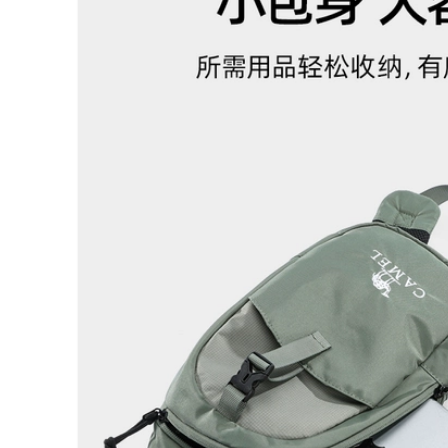
lô đa năng nam 16
inch Túi đựng máy
Túi du lịch dành cho
tính nữ sinh viên đại
nữ, túi thể dục sức
học đi học Túi đeo
chứa lớn, tách khô
vai hợp thời trang
và ướt, túi xách đeo
sức chứa lớn Túi đi
chéo nam, túi du
công tác du lịch balo
lịch khoảng cách
u lich balo đi du
ngắn, túi hành lý
lịch cho nam
nhẹ ba lô du lịch the
north face túi da du
lịch
499,000
426,000
Ba lô di động du lịch
sức chứa lớn dành
cho nữ, túi hành lý
túi du lich Túi du lịch
ơi lội riêng biệt,
khoảng cách ngắn,
chống thấm nước,
túi hành lý xách tay
thể thao khô và ướt
dung lượng lớn nhẹ
úi balo du lịch balo
cho nữ, ba lô, túi thể
ngoài trời
dục thể thao, túi
hành lý du lịch nam
túi đựng quần áo du
479,000
lịch ba lô kéo du lịch
522,000