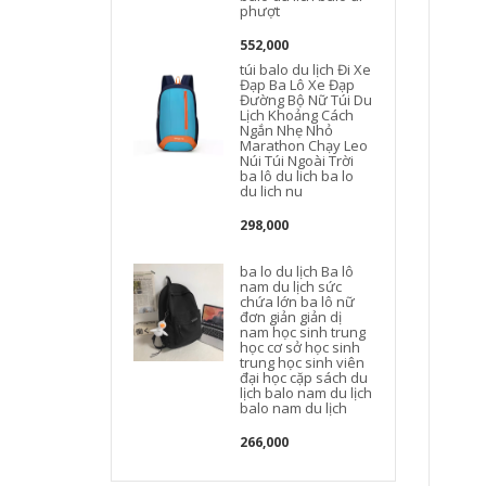
phượt
552,000
túi balo du lịch Đi Xe
Đạp Ba Lô Xe Đạp
Đường Bộ Nữ Túi Du
Lịch Khoảng Cách
d
Ngắn Nhẹ Nhỏ
Marathon Chạy Leo
Núi Túi Ngoài Trời
ba lô du lich ba lo
du lich nu
298,000
b
ba lo du lịch Ba lô
nam du lịch sức
chứa lớn ba lô nữ
t
đơn giản giản dị
nam học sinh trung
học cơ sở học sinh
trung học sinh viên
đại học cặp sách du
lịch balo nam du lịch
balo nam du lịch
266,000