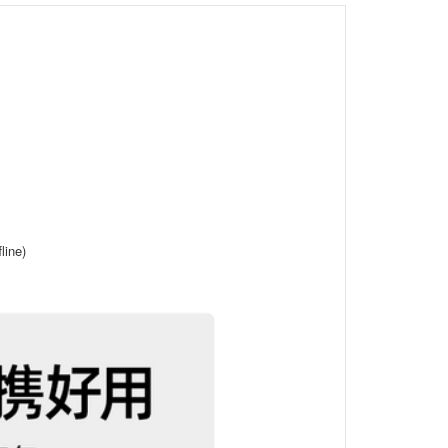
line)