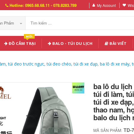
Hotline: 0965.68.68.11 - 078.8283.789
My Account
Wish
Sản Phẩm
MỚI
ĐỒ CẮM TRẠI
BALO - TÚI DU LỊCH
BÀI VIẾT
àm, túi đeo trước ngực, túi đeo chéo, túi đi xe đạp, ba lô đi xe máy, t
ba lô du lịc
túi đi làm, t
túi đi xe đạp
thao nam, hợ
balo du lịc
TD-
MÃ SẢN PHẨM: