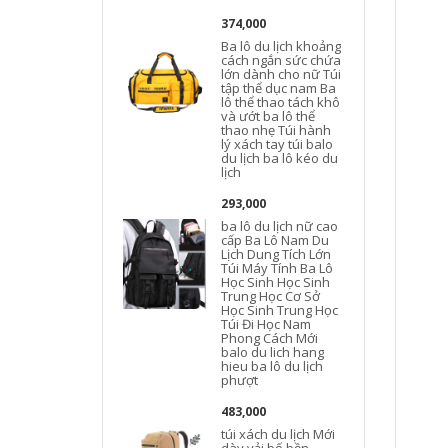
374,000
Ba lô du lịch khoảng
cách ngắn sức chứa
lớn dành cho nữ Túi
tập thể dục nam Ba
lô thể thao tách khô
và ướt ba lô thể
thao nhẹ Túi hành
lý xách tay túi balo
l
du lịch ba lô kéo du
l
lịch
293,000
b
ba lô du lịch nữ cao
cấp Ba Lô Nam Du
Lịch Dung Tích Lớn
Túi Máy Tính Ba Lô
n
Học Sinh Học Sinh
Trung Học Cơ Sở
Học Sinh Trung Học
Túi Đi Học Nam
Phong Cách Mới
balo du lich hang
hieu ba lô du lịch
phượt
483,000
túi xách du lịch Mới