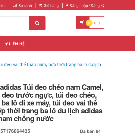
list
So sánh
Giỏ hàng
Đăng nhập / Đăng ký
0
0
Đ
LIÊN HỆ
úi đeo vai thể thao nam, hợp thời trang ba lô du lịch
h adidas Túi đeo chéo nam Camel,
úi đeo trước ngực, túi đeo chéo,
, ba lô đi xe máy, túi đeo vai thể
p thời trang ba lô du lịch adidas
h nam chống nước
757176864435
Đã bán 84