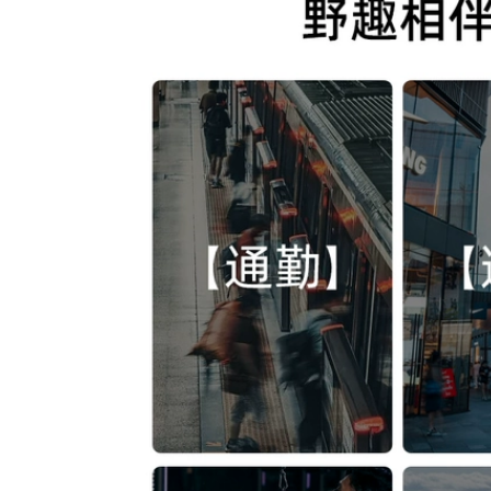
balo adidas du lịch
ba lô du lich
273,000
Luotuo Thể Thao
884,000
Ngoài Trời Leo Núi
Túi Ba Lô Chống
Túi du lịch nam, leo
Thấm Nước Giải Trí
núi ngoài trời, chống
Du Lịch Đi Bộ Đường
thấm nước, cặp đi
Dài Leo Núi Ba Lô
học sức chứa cực
Du Lịch Nam 847 ba
lớn, hành lý đi công
ô du lịch big size ba
tác, ba lô máy tính
o du lich nu
du lịch đeo vai,
dành cho nữ balo
du lich hang hieu
479,000
balo du lịch chống
a lô du lịch big size
nước
Ba lô nam đi công
tác túi hành lý dung
415,000
lượng lớn leo núi
goài trời ba lô
Ba lô du lịch thể
thường ngày chống
thao kéo sau Túi
nước sinh viên học
tập thể hình cho nữ
balo phượt chống
Túi du lịch khoảng
nước balo du lịch
cách ngắn Túi hành
nam cao cấp
lý Túi hành lý
khoảng cách ngắn
phong cách nam ba
540,000
lo du lịch balo du
Túi du lịch nam, leo
lịch chống nước
núi ngoài trời, chống
thấm nước, cặp đi
724,000
học sức chứa cực