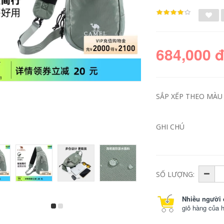
684,000 
SẮP XẾP THEO MÀU 
GHI CHÚ
lều vintage [Mô hình
thuê lều camping
tương tự như Tian
Lều lạc đà gấp ngoài
Liang] Lều lạc đà
trời lều cắm trại di
gấp ngoài trời lều
động thiết bị lều cắm
cắm trại di động Lều
trại trọn bộ chống
SỐ LƯỢNG:
cắm trại với đầy đủ
nắng và chống mưa
thiết bị để nghỉ qua
qua đêm trong nhà
đêm cho thuê đồ
lều du lịch 1 người
Nhiều người 
camping dựng trại
lều trại đẹp
giỏ hàng của 
chữ a
2,046,000
2,426,000