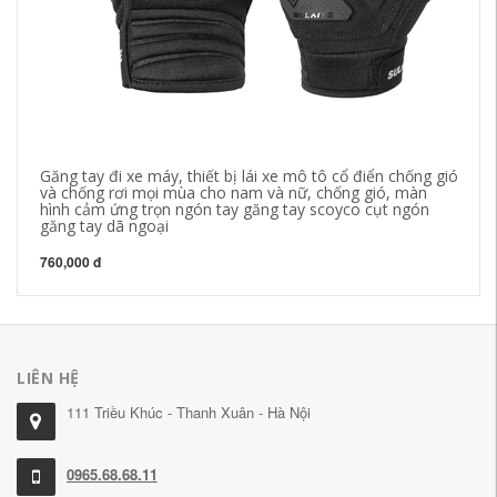
Găng tay đi xe máy, thiết bị lái xe mô tô cổ điển chống gió
Va
và chống rơi mọi mùa cho nam và nữ, chống gió, màn
dâ
hình cảm ứng trọn ngón tay găng tay scoyco cụt ngón
b
găng tay dã ngoại
68
760,000 đ
LIÊN HỆ
111 Triều Khúc - Thanh Xuân - Hà Nội
0965.68.68.11