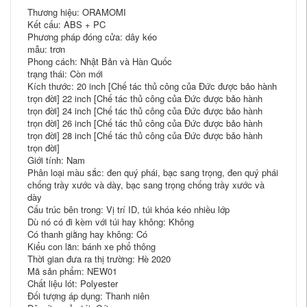
Thương hiệu: ORAMOMI
Kết cấu: ABS + PC
Phương pháp đóng cửa: dây kéo
mẫu: trơn
Phong cách: Nhật Bản và Hàn Quốc
trạng thái: Còn mới
Kích thước: 20 inch [Chế tác thủ công của Đức được bảo hành
trọn đời] 22 inch [Chế tác thủ công của Đức được bảo hành
trọn đời] 24 inch [Chế tác thủ công của Đức được bảo hành
trọn đời] 26 inch [Chế tác thủ công của Đức được bảo hành
trọn đời] 28 inch [Chế tác thủ công của Đức được bảo hành
trọn đời]
Giới tính: Nam
Phân loại màu sắc: đen quý phái, bạc sang trọng, đen quý phái
chống trầy xước và dày, bạc sang trọng chống trầy xước và
dày
Cấu trúc bên trong: Vị trí ID, túi khóa kéo nhiều lớp
Dù nó có đi kèm với túi hay không: Không
Có thanh giằng hay không: Có
Kiểu con lăn: bánh xe phổ thông
Thời gian đưa ra thị trường: Hè 2020
Mã sản phẩm: NEW01
Chất liệu lót: Polyester
Đối tượng áp dụng: Thanh niên