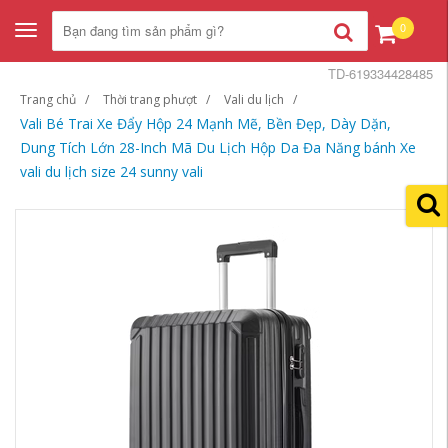
0
Toggle
navigation
TD-619334428485
Trang chủ
Thời trang phượt
Vali du lịch
Vali Bé Trai Xe Đẩy Hộp 24 Mạnh Mẽ, Bền Đẹp, Dày Dặn,
Dung Tích Lớn 28-Inch Mã Du Lịch Hộp Da Đa Năng bánh Xe
vali du lịch size 24 sunny vali