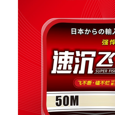
shop cần câu Cần
Người mới bắt đầu
Câu Tay Cần Siêu
câu cá trọn bộ phần
Nhẹ Và Siêu Cứng
ngắn tay cần câu
Người Mới Phần
suối cần sợi thủy
Ngắn Dòng Cần Câu
tinh cứng giá đặc
Cá Bộ Dụng Cụ Tiếp
biệt 9.9 Bộ cần câu
Liệu Cần Câu Cá
siêu nhẹ can cau
Bàn Câu Cá cần câu
but can cau
cá shimano cần câu
ure giá rẻ
219,000
214,000
(Laogui chính hãng
mua một tặng một)
cần shimano Cần
Cần câu Laogui cầm
câu nhỏ bằng kính
tay cần câu đoạn
thiên văn để câu
ngắn cần câu suối
tôm hùm, câu cua,
cần câu cá diếc cần
câu cá vàng, dụng
câu lure máy đứng
cụ câu cá ngắm
cần câu tay
cảnh công viên, cần
âu sợi thủy tinh giải
206,000
rí, cần câu trên
Ba mét sáu cần câu
băng cần lure máy
cầm tay năm mét
đứng cần câu lure
bốn cần câu 2 mét 7
máy đứng
hai mét hai mét bảy
19 có thể điều chỉnh
203,000
6 mét 3 mét 9 cần
can cau cá Cần câu
câu siêu nhẹ và
Bihai Cá mập bay
siêu cứng 5 cần câu