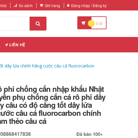
list
So sánh
Giỏ hàng
Đăng nhập / Đăng ký
0
0
Đ
LIÊN HỆ
ốt dây lửa chính hãng cước câu cá fluorocarbon
ô phi chống cắn nhập khẩu Nhật
yền phụ chống cắn cá rô phi dây
y câu có độ căng tốt dây lửa
ước câu cá fluorocarbon chính
àm thẻo câu cá
708868417838
Đã bán 100+