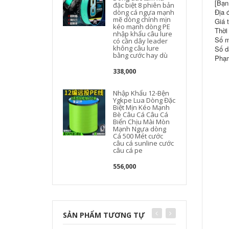
[Bạn
đặc biệt 8 phiên bản
Địa 
dòng cá ngựa mạnh
mẽ dòng chính mịn
Giá t
kéo mạnh dòng PE
Thời
nhập khẩu câu lure
Số m
có cần dây leader
không câu lure
Số d
bằng cước hay dù
Phạm
338,000
Nhập Khẩu 12-Bện
Ygkpe Lua Dòng Đặc
Biệt Mịn Kéo Mạnh
Bè Câu Cá Câu Cá
Biển Chịu Mài Mòn
Mạnh Ngựa dòng
Cá 500 Mét cước
câu cá sunline cước
câu cá pe
556,000
SẢN PHẨM TƯƠNG TỰ