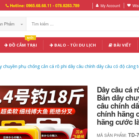
Hotline: 0965.68.68.11 - 078.8283.789
My Account
Wish
Sản Phẩm
MỚI
ĐỒ CẮM TRẠI
BALO - TÚI DU LỊCH
BÀI VIẾT
 chuyền phụ chống cắn cá rô phi dây câu chính dây câu có độ căng t
Dây câu cá r
Bản dây chu
câu chính dâ
chính hãng c
hãng cước l
TD-
MÃ SẢN PHẨM: