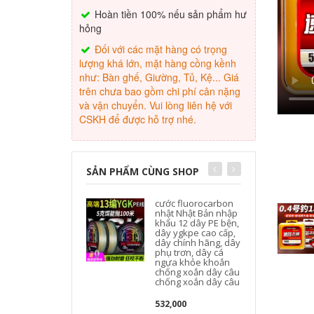
Hoàn tiền 100% nếu sản phẩm hư
hỏng
Đối với các mặt hàng có trọng
lượng khá lớn, mặt hàng cồng kềnh
như: Bàn ghế, Giường, Tủ, Kệ... Giá
trên chưa bao gồm chi phí cân nặng
và vận chuyển. Vui lòng liên hệ với
CSKH để được hỗ trợ nhé.
SẢN PHẨM CÙNG SHOP
cước fluorocarbon
nhật Nhật Bản nhập
khẩu 12 dây PE bện,
dây ygkpe cao cấp,
dây chính hãng, dây
phụ trơn, dây cá
ngựa khỏe khoắn
chống xoắn dây câu
chống xoắn dây câu
532,000