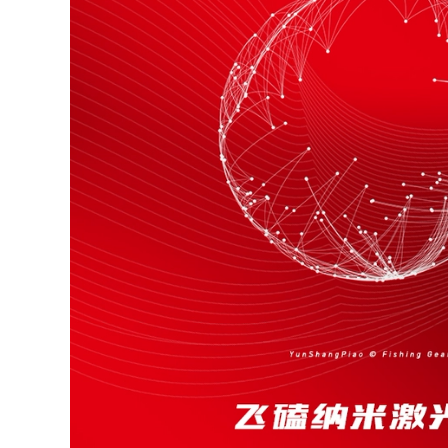
Yi Zhulin siêu ngắn
Cần câu tay Bộ cần
cần câu cầm tay
câu can cau cá cần
siêu nhẹ và siêu
câu rút
cứng 19 tông màu
28 túi thương hiệu di
223,000
động ngắn-cần câu
Cần câu tay cần
bộ cần câu tay
đoạn ngắn di động
shimano cần câu lục
cần câu cá diếc cần
câu cá chép cần câu
348,000
siêu nhẹ siêu cứng
đồ câu cá Cần câu
cần câu ngư cụ kết
carbon đoạn dài
hợp bộ hoàn chỉnh
đặc biệt cần câu tay
cần câu cần câu cá
cá chép và cá diếc
siêu nhẹ và siêu
203,000
mịn 37 bộ cần câu
cước câu cá ion
có thể điều chỉnh
power 300m Dây
được giải phóng mặt
câu dài 500 mét
bằng đồ câu cá cần
nhập khẩu dây
câu máy ngang
chính chính hãng
dây nylon cực cạnh
277,000
tranh dây đốm cạnh
cần câu máy Cần
tranh dây phụ
câu giết linh hồn
chống cong dây câu
Langjian cần câu
Đài Loan dây câu
nhẹ và cứng 19 tông
dây câu cá
màu đen hố cá
chép bạc và cá chép
190,000
đầu to cần câu
câu đài bằng dây dù
carbon chính hãng
Dây câu nylon
cần câu tay chính