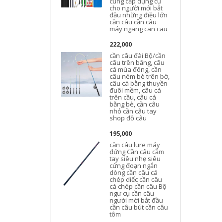
cung cấp dụng cụ
cho người mới bắt
đầu những điều lớn
cần câu cần câu
máy ngang can cau
222,000
cần câu đài Bộ/cần
câu trên băng, câu
cá mùa đông, cần
câu ném bè trên bờ,
câu cá bằng thuyền
đuôi mềm, câu cá
trên cầu, câu cá
bằng bè, cần câu
nhỏ cần câu tay
shop đồ câu
195,000
cần câu lure máy
đứng Cần câu cầm
tay siêu nhẹ siêu
cứng đoạn ngắn
dòng cần câu cá
chép diếc cần câu
cá chép cần câu Bộ
ngư cụ cần câu
người mới bắt đầu
cần câu bút cần câu
tôm