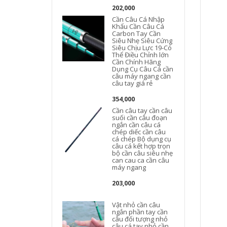
202,000
Cần Câu Cá Nhập
Khẩu Cần Câu Cá
Carbon Tay Cần
Siêu Nhẹ Siêu Cứng
Siêu Chịu Lực 19-Có
Thể Điều Chỉnh lớn
Cần Chính Hãng
Dụng Cụ Câu Cá cần
câu máy ngang cần
câu tay giá rẻ
354,000
Cần câu tay cần câu
suối cần câu đoạn
ngắn cần câu cá
chép diếc cần câu
cá chép Bộ dụng cụ
câu cá kết hợp trọn
bộ cần câu siêu nhẹ
can cau ca cần câu
máy ngang
203,000
Vật nhỏ cần câu
ngắn phần tay cần
câu đối tượng nhỏ
câu cá tay nhỏ cần