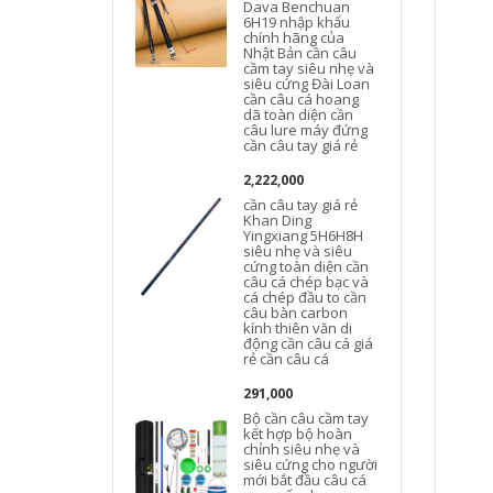
Dava Benchuan
6H19 nhập khẩu
chính hãng của
Nhật Bản cần câu
cầm tay siêu nhẹ và
siêu cứng Đài Loan
cần câu cá hoang
dã toàn diện cần
câu lure máy đứng
cần câu tay giá rẻ
2,222,000
cần câu tay giá rẻ
Khan Ding
Yingxiang 5H6H8H
siêu nhẹ và siêu
cứng toàn diện cần
câu cá chép bạc và
cá chép đầu to cần
câu bàn carbon
kính thiên văn di
động cần câu cá giá
rẻ cần câu cá
291,000
Bộ cần câu cầm tay
kết hợp bộ hoàn
chỉnh siêu nhẹ và
siêu cứng cho người
mới bắt đầu câu cá