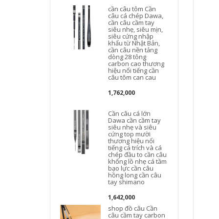
cần câu tôm Cần
câu cá chép Dawa,
cần câu cầm tay
siêu nhẹ, siêu mịn,
siêu cứng nhập
khẩu từ Nhật Bản,
cần câu nền tảng
dòng 28 tông
carbon cao thương
hiệu nổi tiếng cần
l
câu tôm can cau
1,762,000
Cần câu cá lớn
Dawa cần cầm tay
siêu nhẹ và siêu
cứng top mười
thương hiệu nổi
tiếng cá trích và cá
chép đầu to cần câu
c
khổng lồ nhẹ cá tầm
t
bạo lực cần câu
hồng long cần câu
tay shimano
1,642,000
shop đồ câu Cần
câu cầm tay carbon