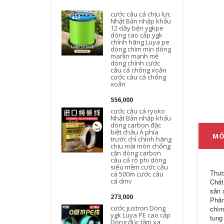
cước câu cá chịu lực
Nhật Bản nhập khẩu
12 dây bện ygkpe
dòng cao cấp ygk
chính hãng Luya pe
dòng chìm mịn dòng
marlin mạnh mẽ
dòng chính cước
c
câu cá chống xoắn
cước câu cá chống
xoắn
556,000
cước câu cá ryoko
Nhật Bản nhập khẩu
dòng carbon đặc
biệt châu Á phía
MÔ
trước chì chính hãng
chịu mài mòn chống
cắn dòng carbon
câu cá rô phi dòng
siêu mềm cước câu
Thươ
cá 500m cước câu
cá dmv
Chất
sản 
273,000
Phân
cước justron Dòng
chìm
ygk Luya PE cao cấp
tung
Dòng đúc tầm xa