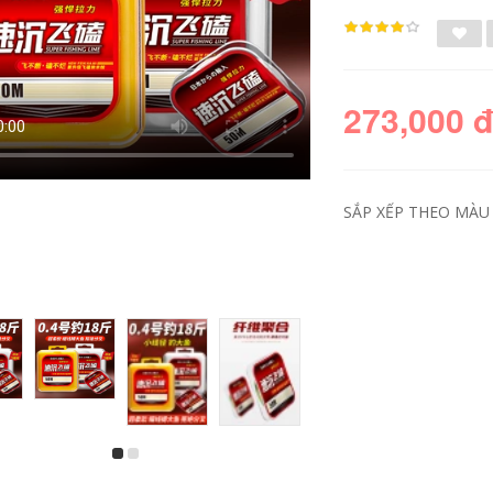
273,000 
SẮP XẾP THEO MÀU 
Bộ dây câu Toray
Dây câu PE cao cấp
dây câu thành
nhập khẩu Nhật
phẩm chính Bộ dây
Bản, dây câu chìm,
nylon Bộ đầy đủ
dây câu chìm trơn
dây buộc cao cấp
chuyên dụng, dây
cạnh tranh dây câu
câu chìm trơn, dây
dây câu cuoc cau ca
câu chịu mài mòn
shimano
chắc chắn cước câu
cá okawa astro
chống xoắn dây câu
273,000
349,000