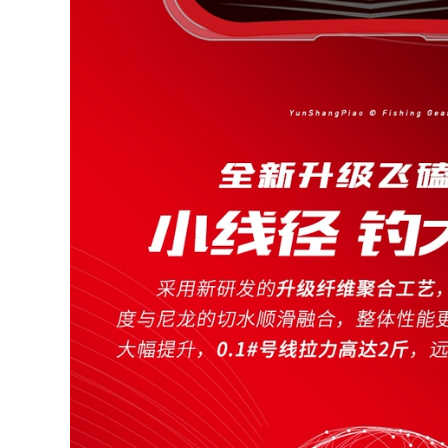
Cần câu tay Cần câu
cá cần câu máy
cá chép diếc Cần
ngang
câu tay Bộ cần câu
cần câu lục cần câu
287,000
gw
cần câu đài Cần Câu
Tay Cần Siêu Nhẹ
210,000
Siêu Cứng Cá Diếc
cần câu tầm xanh
Cần Đoạn Ngắn
Cần Câu Langjian
Dòng Cần Người Mới
Hongyun Tay Cần
Câu Cá Bộ Cá Chép
Siêu Nhẹ Và Siêu
cần Câu Hoang Dã
Cứng 19 Màu Cần
cần câu máy giá rẻ
Câu Tay Cần
cần câu tay giá rẻ
Thương Hiệu
Heikeng bộ Cần Câu
211,000
Carbon cần câu lure
cần câu cá giá rẻ
máy đứng cần
(Laogui chính hãng
shimano
mua một tặng một)
Cần câu tay Laogui
334,000
siêu nhẹ siêu cứng
Dava Luya Bộ Cần
cần suối đoạn ngắn
Người Mới Carbon
cần câu cá diếc đồ
Tầm Xa Biển Cần
câu cá cần câu cá
Ném Cần Câu Cá
Giọt Nước Bánh Xe
273,000
Quay Mới Luya can
shop đồ câu Cần
cau but cần câu tôm
câu Bihai Cá mập
bay Cần câu tay Cần
298,000
câu cá chép diếc