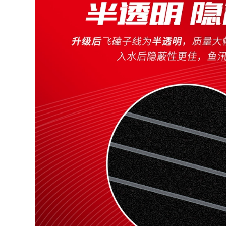
cường độ cao dây
hãng can cau don
cước keo dây câu
cá dây bện dây câu
724,000
nylon một pound
cần câu gw Hồng
câu lure bằng cước
Kông Yilong Feitian
hay dù cước leader
Cá Chép Vinh
Quang Cần Câu
286,000
Heikengtai Cần Câu
Cá 8H Đặc Biệt Cần
Câu Cá Siêu Nhẹ
Dây câu lụa vàng
Siêu Cứng tay Cần
tốt nhất dây chính
cần câu máy cần
dây nylon chính
câu tay shimano
hãng dây phụ siêu
mềm dây câu kéo
5,540,000
mạnh lụa thô Nhật
Bản cước câu cá
siêu bền cước
Cần câu tay cần câu
carbon tàng hình
đoạn ngắn siêu nhẹ
và siêu cứng cho
544,000
người mới tập cần
câu Bộ dụng cụ câu
cá kết hợp Bộ dụng
cụ câu cá hoàn
chỉnh cần câu máy
shimano can cau cá
202,000