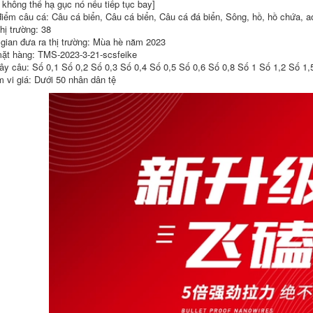
 không thể hạ gục nó nếu tiếp tục bay]
power 300m cước
đen Lua đặc biệt, lực
điểm câu cá: Câu cá biển, Câu cá biển, Câu cá đá biển, Sông, hồ, hồ chứa, a
berkley
kéo mạnh và dây
câu chính chống
hị trường: 38
mài mòn cước
700,000
 gian đưa ra thị trường: Mùa hè năm 2023
leader cước câu cá
ặt hàng: TMS-2023-3-21-scsfeike
ygk
ây câu: Số 0,1 Số 0,2 Số 0,3 Số 0,4 Số 0,5 Số 0,6 Số 0,8 Số 1 Số 1,2 Số 1,
cước câu cá
megabarra 500m
423,000
 vi giá: Dưới 50 nhân dân tệ
Dây câu cá lụa vàng
siêu mềm nhập
khẩu từ Đức Dây
Dây ygkpe 12 dây
chính cao cấp chính
nhập khẩu lực kéo
hãng dây căng
mạnh, mồi đúc cự ly
mạnh dây phụ
siêu xa, dây 131pe
không cuộn dây câu
chính hãng mịn đặc
nylon cước ion
biệt, dây marlin
power 300m câu đài
mạnh mẽ cước câu
bằng dây dù
cá shimano cuoc
cau ca shimano
431,000
684,000