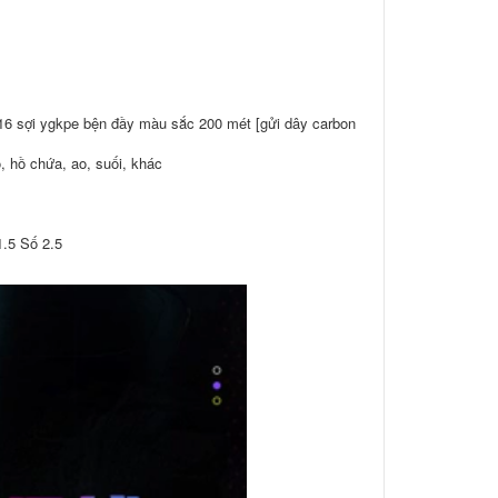
 16 sợi ygkpe bện đầy màu sắc 200 mét [gửi dây carbon
, hồ chứa, ao, suối, khác
1.5 Số 2.5