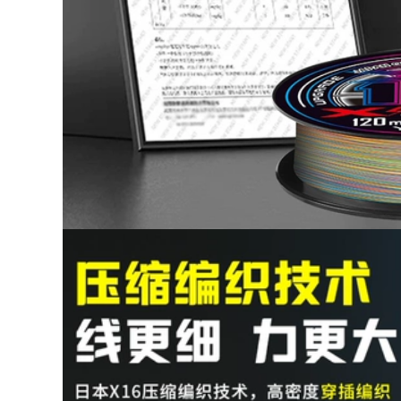
cá dây bện dây câu
724,000
nylon một pound
cần câu gw Hồng
câu lure bằng cước
Kông Yilong Feitian
hay dù cước leader
Cá Chép Vinh
Quang Cần Câu
286,000
Heikengtai Cần Câu
Cá 8H Đặc Biệt Cần
Câu Cá Siêu Nhẹ
Dây câu lụa vàng
Siêu Cứng tay Cần
tốt nhất dây chính
cần câu máy cần
dây nylon chính
câu tay shimano
hãng dây phụ siêu
mềm dây câu kéo
5,540,000
mạnh lụa thô Nhật
Bản cước câu cá
siêu bền cước
Cần câu tay cần câu
carbon tàng hình
đoạn ngắn siêu nhẹ
và siêu cứng cho
544,000
người mới tập cần
câu Bộ dụng cụ câu
cá kết hợp Bộ dụng
cụ câu cá hoàn
chỉnh cần câu máy
shimano can cau cá
202,000