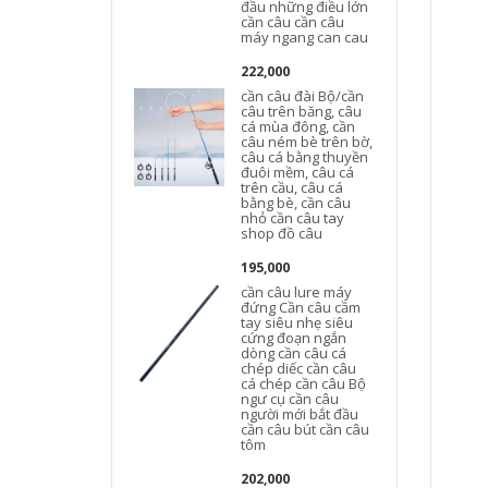
đầu những điều lớn
cần câu cần câu
máy ngang can cau
222,000
cần câu đài Bộ/cần
câu trên băng, câu
cá mùa đông, cần
câu ném bè trên bờ,
câu cá bằng thuyền
đuôi mềm, câu cá
trên cầu, câu cá
bằng bè, cần câu
nhỏ cần câu tay
shop đồ câu
195,000
cần câu lure máy
đứng Cần câu cầm
tay siêu nhẹ siêu
cứng đoạn ngắn
dòng cần câu cá
chép diếc cần câu
cá chép cần câu Bộ
ngư cụ cần câu
người mới bắt đầu
cần câu bút cần câu
tôm
202,000