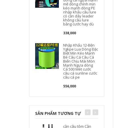
dòng cá ngựa mạnh
mẽ dòng chính mịn
kéo mạnh dòng PE
nhập khẩu câu lure
có cần dây leader
không câu lure
bằng cước hay dù
338,000
Nhập Khẩu 12-Bện
Ygkpe Lua Dòng Đặc
Biệt Mịn Kéo Mạnh
Bè Câu Cá Câu Cá
Biển Chịu Mài Mòn
Mạnh Ngựa dòng
Cá 500 Mét cước
câu cá sunline cước
câu cá pe
556,000
SẢN PHẨM TƯƠNG TỰ
cần câu tôm Cần