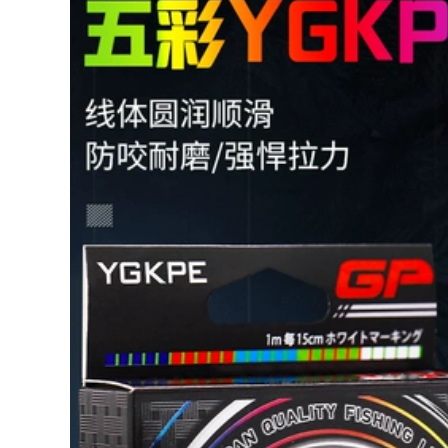
berkley
đen Lua đặc biệt, lực
kéo mạnh và dây
câu chính chống
700,000
mài mòn cước
leader cước câu cá
ygk
cước câu cá
megabarra 500m
Dây câu cá lụa vàng
423,000
siêu mềm nhập
khẩu từ Đức Dây
chính cao cấp chính
Dây ygkpe 12 dây
hãng dây căng
nhập khẩu lực kéo
mạnh dây phụ
mạnh, mồi đúc cự ly
không cuộn dây câu
siêu xa, dây 131pe
nylon cước ion
chính hãng mịn đặc
power 300m câu đài
biệt, dây marlin
bằng dây dù
mạnh mẽ cước câu
cá shimano cuoc
cau ca shimano
431,000
684,000
shop cần câu Cần
Người mới bắt đầu