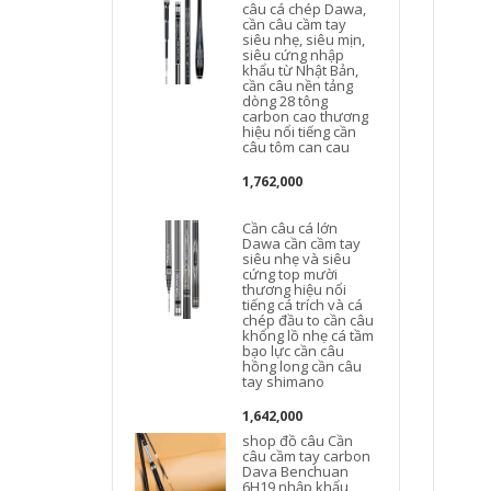
câu cá chép Dawa,
cần câu cầm tay
siêu nhẹ, siêu mịn,
siêu cứng nhập
khẩu từ Nhật Bản,
cần câu nền tảng
dòng 28 tông
carbon cao thương
hiệu nổi tiếng cần
l
câu tôm can cau
1,762,000
Cần câu cá lớn
Dawa cần cầm tay
siêu nhẹ và siêu
cứng top mười
thương hiệu nổi
tiếng cá trích và cá
chép đầu to cần câu
c
khổng lồ nhẹ cá tầm
t
bạo lực cần câu
hồng long cần câu
tay shimano
1,642,000
shop đồ câu Cần
câu cầm tay carbon
Dava Benchuan
6H19 nhập khẩu