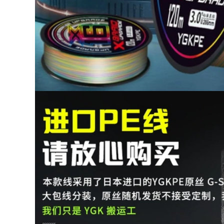
câu tay Bộ cần câu
cần câu lục cần câu
287,000
gw
cần câu đài Cần Câu
Tay Cần Siêu Nhẹ
210,000
Siêu Cứng Cá Diếc
cần câu tầm xanh
Cần Đoạn Ngắn
Cần Câu Langjian
Dòng Cần Người Mới
Hongyun Tay Cần
Câu Cá Bộ Cá Chép
Siêu Nhẹ Và Siêu
cần Câu Hoang Dã
Cứng 19 Màu Cần
cần câu máy giá rẻ
Câu Tay Cần
cần câu tay giá rẻ
Thương Hiệu
Heikeng bộ Cần Câu
211,000
Carbon cần câu lure
cần câu cá giá rẻ
máy đứng cần
(Laogui chính hãng
shimano
mua một tặng một)
Cần câu tay Laogui
334,000
siêu nhẹ siêu cứng
Dava Luya Bộ Cần
cần suối đoạn ngắn
Người Mới Carbon
cần câu cá diếc đồ
Tầm Xa Biển Cần
câu cá cần câu cá
Ném Cần Câu Cá
Giọt Nước Bánh Xe
273,000
Quay Mới Luya can
shop đồ câu Cần
cau but cần câu tôm
câu Bihai Cá mập
bay Cần câu tay Cần
298,000
câu cá chép diếc
Yi Zhulin siêu ngắn
Cần câu tay Bộ cần
cần câu cầm tay
câu can cau cá cần