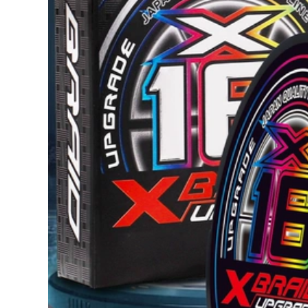
Câu Tay Cần Siêu
câu cá trọn bộ phần
Nhẹ Và Siêu Cứng
ngắn tay cần câu
Người Mới Phần
suối cần sợi thủy
Ngắn Dòng Cần Câu
tinh cứng giá đặc
Cá Bộ Dụng Cụ Tiếp
biệt 9.9 Bộ cần câu
Liệu Cần Câu Cá
siêu nhẹ can cau
Bàn Câu Cá cần câu
but can cau
cá shimano cần câu
ure giá rẻ
219,000
214,000
(Laogui chính hãng
mua một tặng một)
cần shimano Cần
Cần câu Laogui cầm
câu nhỏ bằng kính
tay cần câu đoạn
thiên văn để câu
ngắn cần câu suối
tôm hùm, câu cua,
cần câu cá diếc cần
câu cá vàng, dụng
câu lure máy đứng
cụ câu cá ngắm
cần câu tay
cảnh công viên, cần
âu sợi thủy tinh giải
206,000
rí, cần câu trên
Ba mét sáu cần câu
băng cần lure máy
cầm tay năm mét
đứng cần câu lure
bốn cần câu 2 mét 7
máy đứng
hai mét hai mét bảy
19 có thể điều chỉnh
203,000
6 mét 3 mét 9 cần
can cau cá Cần câu
câu siêu nhẹ và
Bihai Cá mập bay
siêu cứng 5 cần câu
Cần câu tay Cần câu
cá cần câu máy
cá chép diếc Cần
ngang