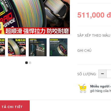
511,000 
SẮP XẾP THEO MÀU 
GHI CHÚ
Bộ dây câu Toray
Dây câu PE cao cấp
dây câu thành
nhập khẩu Nhật
phẩm chính Bộ dây
Bản, dây câu chìm,
SỐ LƯỢNG:
nylon Bộ đầy đủ
dây câu chìm trơn
dây buộc cao cấp
chuyên dụng, dây
cạnh tranh dây câu
câu chìm trơn, dây
Nhiều người 
dây câu cuoc cau ca
câu chịu mài mòn
shimano
chắc chắn cước câu
giỏ hàng của 
cá okawa astro
chống xoắn dây câu
273,000
349,000
 TẢ CHI TIẾT
Dây ygkpe 12 sợi