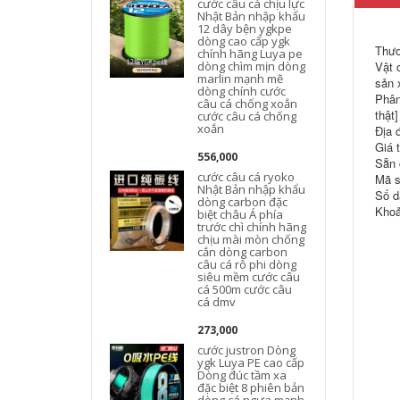
cước câu cá chịu lực
Nhật Bản nhập khẩu
12 dây bện ygkpe
dòng cao cấp ygk
Thươ
chính hãng Luya pe
dòng chìm mịn dòng
Vật 
marlin mạnh mẽ
sản 
dòng chính cước
c
Phân
câu cá chống xoắn
thật]
cước câu cá chống
xoắn
Địa 
Giá t
556,000
Sẵn 
cước câu cá ryoko
Mã s
Nhật Bản nhập khẩu
Số d
dòng carbon đặc
Khoả
biệt châu Á phía
trước chì chính hãng
chịu mài mòn chống
cắn dòng carbon
câu cá rô phi dòng
siêu mềm cước câu
cá 500m cước câu
cá dmv
273,000
cước justron Dòng
ygk Luya PE cao cấp
Dòng đúc tầm xa
đặc biệt 8 phiên bản