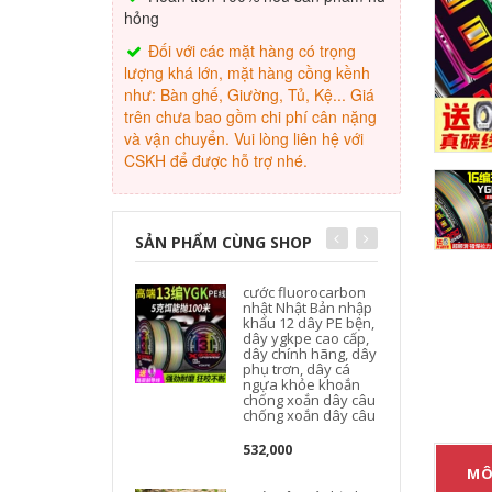
hỏng
Đối với các mặt hàng có trọng
lượng khá lớn, mặt hàng cồng kềnh
như: Bàn ghế, Giường, Tủ, Kệ... Giá
trên chưa bao gồm chi phí cân nặng
và vận chuyển. Vui lòng liên hệ với
CSKH để được hỗ trợ nhé.
SẢN PHẨM CÙNG SHOP
cước fluorocarbon
nhật Nhật Bản nhập
khẩu 12 dây PE bện,
dây ygkpe cao cấp,
dây chính hãng, dây
phụ trơn, dây cá
ngựa khỏe khoắn
chống xoắn dây câu
chống xoắn dây câu
532,000
MÔ