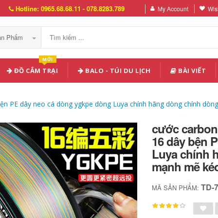
Hotline: 0965.68.68.11 - 078.8283.789
My Account
Wish
Sản Phẩm
MỚI
ĐỒ CẮM TRẠI
BALO - TÚI DU LỊCH
BÀI VIẾT
bện PE dây neo cá dòng ygkpe dòng Luya chính hãng dòng chính dòn
cước carbon
16 dây bện 
Luya chính 
mạnh mẽ kéo
TD-
MÃ SẢN PHẨM: