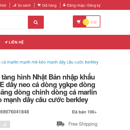
list
So sánh
Giỏ hàng
Đăng nhập / Đăng ký
0
0
Đ
LIÊN HỆ
g cá marlin mạnh mẽ kéo mạnh dây câu cước berkley
 tàng hình Nhật Bản nhập khẩu
PE dây neo cá dòng ygkpe dòng
hãng dòng chính dòng cá marlin
 mạnh dây câu cước berkley
769076041848
Đã bán 100+
Free Shipping