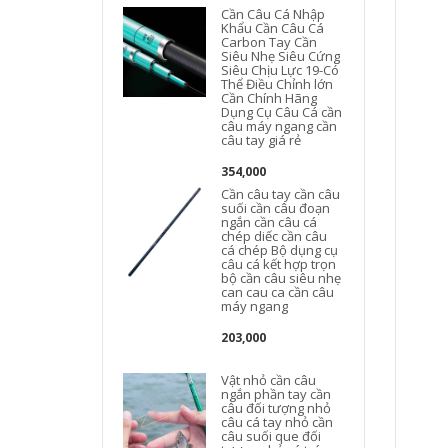
Cần Câu Cá Nhập
Khẩu Cần Câu Cá
Carbon Tay Cần
Siêu Nhẹ Siêu Cứng
Siêu Chịu Lực 19-Có
Thể Điều Chỉnh lớn
Cần Chính Hãng
Dụng Cụ Câu Cá cần
câu máy ngang cần
câu tay giá rẻ
354,000
Cần câu tay cần câu
suối cần câu đoạn
ngắn cần câu cá
chép diếc cần câu
cá chép Bộ dụng cụ
câu cá kết hợp trọn
bộ cần câu siêu nhẹ
can cau ca cần câu
máy ngang
203,000
Vật nhỏ cần câu
ngắn phần tay cần
câu đối tượng nhỏ
câu cá tay nhỏ cần
câu suối que đối