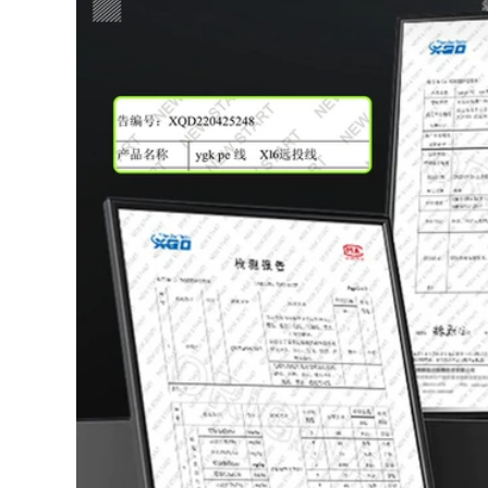
siêu nhẹ và siêu
câu rút
cứng 19 tông màu
28 túi thương hiệu di
223,000
động ngắn-cần câu
Cần câu tay cần
bộ cần câu tay
đoạn ngắn di động
shimano cần câu lục
cần câu cá diếc cần
câu cá chép cần câu
348,000
siêu nhẹ siêu cứng
đồ câu cá Cần câu
cần câu ngư cụ kết
carbon đoạn dài
hợp bộ hoàn chỉnh
đặc biệt cần câu tay
cần câu cần câu cá
cá chép và cá diếc
siêu nhẹ và siêu
203,000
mịn 37 bộ cần câu
cước câu cá ion
có thể điều chỉnh
power 300m Dây
được giải phóng mặt
câu dài 500 mét
bằng đồ câu cá cần
nhập khẩu dây
câu máy ngang
chính chính hãng
dây nylon cực cạnh
277,000
tranh dây đốm cạnh
cần câu máy Cần
tranh dây phụ
câu giết linh hồn
chống cong dây câu
Langjian cần câu
Đài Loan dây câu
nhẹ và cứng 19 tông
dây câu cá
màu đen hố cá
chép bạc và cá chép
190,000
đầu to cần câu
câu đài bằng dây dù
carbon chính hãng
Dây câu nylon
cần câu tay chính
cường độ cao dây
hãng can cau don
cước keo dây câu