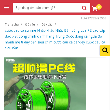
0
Toggle
navigation
TD-717785423538
Trang chủ
Đồ câu
Dây câu
cước câu cá sunline Nhập khẩu Nhật Bản dòng Lua PE cao cấp
đặc biệt dòng chính chính hãng Trung Quốc dòng cá ngựa đỏ
mạnh mẽ 8 dây bện siêu chìm cước câu cá berkley cước câu cá
siêu bền