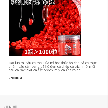
Hạt lúa mì câu cá máu lúa mì hạt thức ăn cho cá cá thực
lư
phẩm câu cá hoang dã hố đen cá chép cá trích mồi mồi
tr
câu cá đặc biệt cá sắt orochi mồi câu cá rô phi
ho
lụ
270,000 đ
43
LIÊN HỆ