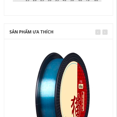
SẢN PHẨM ƯA THÍCH
Câ
mó
dã
ca