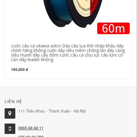
21
cước câu cá okawa astro Dây câu lụa thô nhập khẩu dây
chính hãng không cuộn dây siêu mềm chống lăn dây căng
siêu mạnh dây câu đốm cước câu cá chịu lực câu lure có
cần dây leader không
195,000 đ
LIÊN HỆ
111 Triều Khúc - Thanh Xuân - Hà Nội
0965.68.68.11