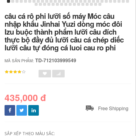
câu cá rô phi lưỡi số máy Móc câu
nhập khẩu Jinhai Yuzi dòng móc đôi
Izu buộc thành phẩm lưỡi câu đích
thực bộ đầy đủ lưỡi câu cá chép diếc
lưỡi câu tự đóng cá luoi cau ro phi
TD-712103999549
MÃ SẢN PHẨM:
435,000 đ
Free Shipping
SẮP XẾP THEO MÀU SẮC: