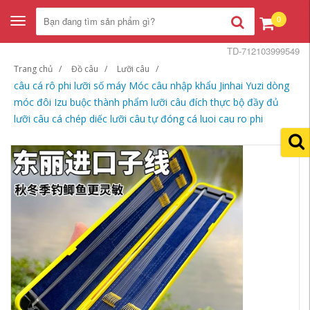
0
Toggle
navigation
TD-712103999549
Trang chủ
Đồ câu
Lưỡi câu
câu cá rô phi lưỡi số máy Móc câu nhập khẩu Jinhai Yuzi dòng
móc đôi Izu buộc thành phẩm lưỡi câu đích thực bộ đầy đủ
lưỡi câu cá chép diếc lưỡi câu tự đóng cá luoi cau ro phi